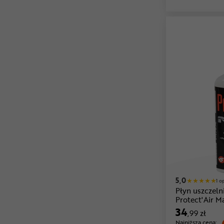
5,0
1 o
Płyn uszcze
Protect'Air M
34
,99 zł
Najniższa cena: