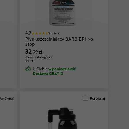
4,7
3 opinie
Płyn uszczelniający BARBIERI No
Stop
32
,99 zł
Cena katalogowa:
49 zł
U Ciebie
w poniedziałek!
Dostawa GRATIS
Porównaj
Porównaj