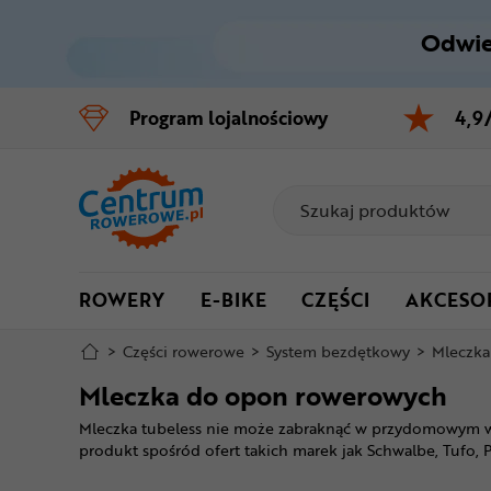
Odwie
Control
M
Program
lojalnościowy
4,9
Menu główne
Filtry
Produkty
ROWERY
E-BIKE
CZĘŚCI
AKCESO
Stopka
>
Części rowerowe
>
System bezdętkowy
>
Mleczka
Mapa strony
Mleczka do opon rowerowych
Mleczka tubeless nie może zabraknąć w przydomowym wars
produkt spośród ofert takich marek jak Schwalbe, Tufo