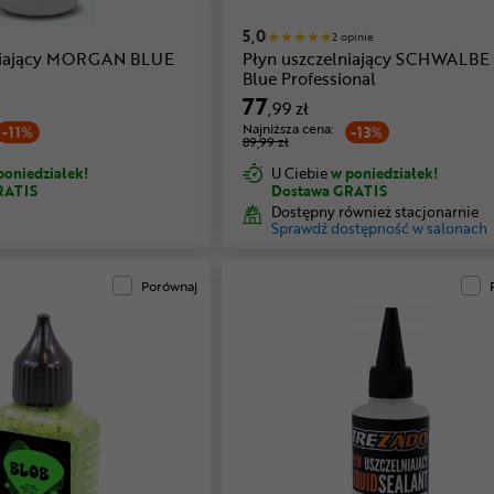
5,0
2 opinie
lniający MORGAN BLUE
Płyn uszczelniający SCHWALBE
Blue Professional
77
,99 zł
Najniższa cena:
-11%
-13%
89,99 zł
poniedziałek!
U Ciebie
w poniedziałek!
RATIS
Dostawa GRATIS
Dostępny również stacjonarnie
Sprawdź dostępność w salonach
Porównaj