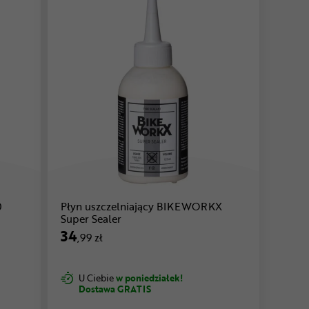
0
Płyn uszczelniający BIKEWORKX
Super Sealer
34
,99 zł
U Ciebie
w poniedziałek!
Dostawa GRATIS