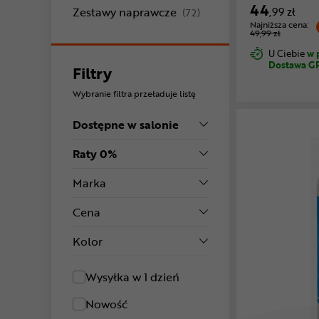
44
produkty
Zestawy naprawcze
,99 zł
(72)
Najniższa cena:
49,99 zł
U Ciebie
w 
Dostawa G
Filtry
Wybranie filtra przeładuje listę
Dostępne w salonie
Raty 0%
Marka
Cena
Kolor
Wysyłka w 1 dzień
Nowość