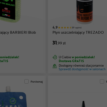
4,9
39 opinii
niający BARBIERI Blob
Płyn uszczelniający TREZADO
31
,99 zł
poniedziałek!
U Ciebie
w poniedziałek!
RATIS
Dostawa GRATIS
Dostępny również stacjonarnie
Sprawdź dostępność w salonach
Porównaj