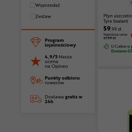
Wyprzedaż
Płyn uszcze
Zestaw
Tyre Sealant
59
,99 zł
Najniższa cena:
67,99 zł
Program
lojalnościowy
U Ciebie
w 
Dostawa G
4,9/5
Nasza
ocena
na Opineo
Punkty odbioru
rowerów
Dostawa
gratis w
24h