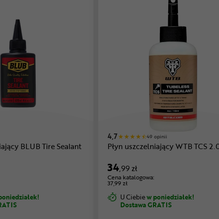
4,7
49 opinii
iający BLUB Tire Sealant
Płyn uszczelniający WTB TCS 2.
34
,99 zł
Cena katalogowa:
37,99 zł
poniedziałek!
U Ciebie
w poniedziałek!
RATIS
Dostawa GRATIS