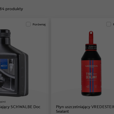
84
produkty
Porównaj
opinii
niający SCHWALBE Doc
Płyn uszczelniający VREDESTEI
Sealant