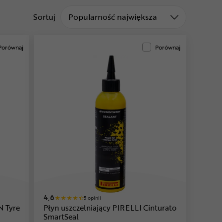
Sortuj od
Sortuj
Popularność największa
Porównaj
Porównaj
4,6
5 opinii
N Tyre
Płyn uszczelniający PIRELLI Cinturato
SmartSeal