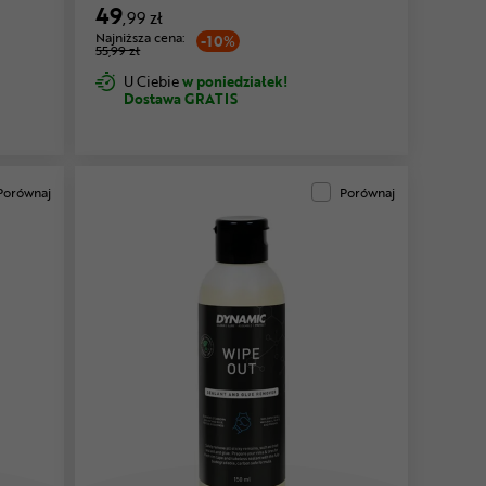
49
,99 zł
Najniższa cena:
-10%
55,99 zł
U Ciebie
w poniedziałek!
Dostawa GRATIS
Porównaj
Porównaj