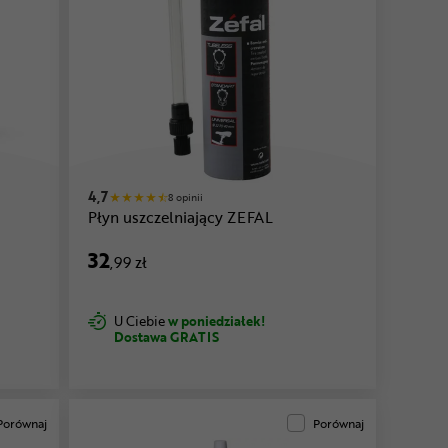
4,7
8 opinii
Płyn uszczelniający ZEFAL
32
,99 zł
U Ciebie
w poniedziałek!
Dostawa GRATIS
Porównaj
Porównaj