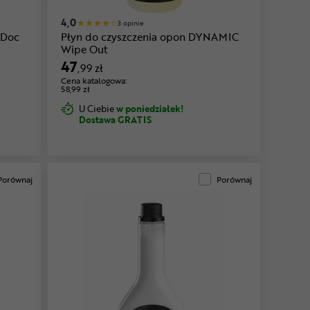
4,0
3 opinie
 Doc
Płyn do czyszczenia opon DYNAMIC
Wipe Out
47
,99 zł
Cena katalogowa:
58,99 zł
U Ciebie
w poniedziałek!
Dostawa GRATIS
Porównaj
Porównaj