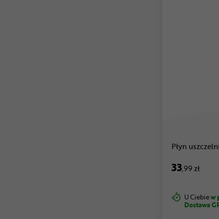
Płyn uszczeln
33
,99 zł
U Ciebie
w 
Dostawa G