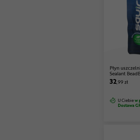
Płyn uszczeln
Sealant Bead
32
,99 zł
U Ciebie
w 
Dostawa G