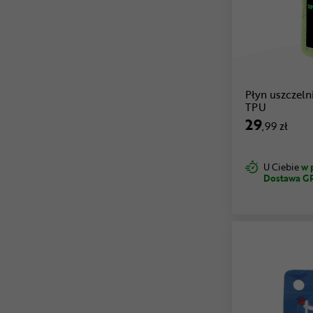
Płyn uszczel
TPU
29
,99 zł
U Ciebie
w 
Dostawa G