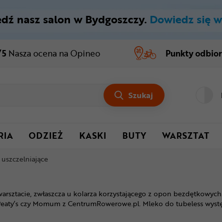
dź nasz salon w Bydgoszczy.
Dowiedz się w
/5
Nasza ocena
na Opineo
Punkty odbio
Szukaj
RIA
ODZIEŻ
KASKI
BUTY
WARSZTAT
 uszczelniające
ztacie, zwłaszcza u kolarza korzystającego z opon bezdętkowych. 
, Peaty’s czy Momum z CentrumRowerowe.pl. Mleko do tubeless wys