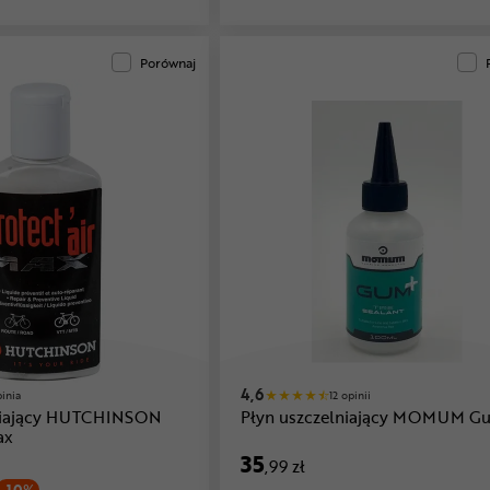
Porównaj
4,6
pinia
12 opinii
lniający HUTCHINSON
Płyn uszczelniający MOMUM G
ax
35
,99 zł