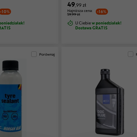
49
,99 zł
Najniższa cena:
-10%
-16%
59,99 zł
poniedziałek!
U Ciebie
w poniedziałek!
RATIS
Dostawa GRATIS
Porównaj