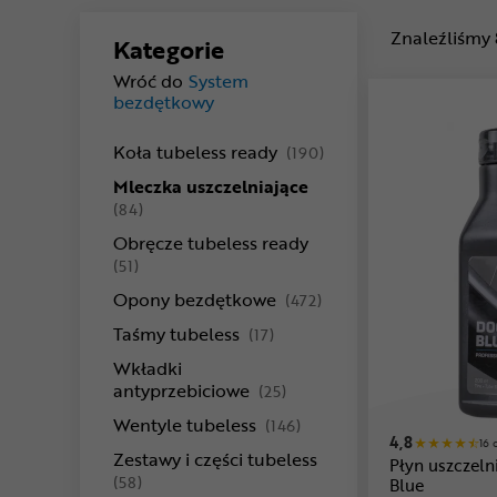
Znaleźliśmy
Kategorie
Wróć do
System
bezdętkowy
produkty
Koła tubeless ready
(190)
Mleczka uszczelniające
produkty
(84)
Obręcze tubeless ready
produkty
(51)
produkty
Opony bezdętkowe
(472)
produkty
Taśmy tubeless
(17)
Wkładki
produkty
antyprzebiciowe
(25)
produkty
Wentyle tubeless
(146)
4,8
16 
Zestawy i części tubeless
Płyn uszczel
produkty
(58)
Blue