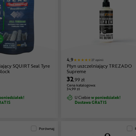
4,9
27 opinii
iający SQUIRT Seal Tyre
Płyn uszczelniający TREZADO
Block
Supreme
32
,99 zł
Cena katalogowa:
34,99 zł
poniedziałek!
U Ciebie
w poniedziałek!
RATIS
Dostawa GRATIS
Porównaj