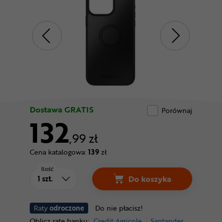
Odżywki
Nowości
Superoferta
Dostawa GRATIS
Porównaj
132
,99 zł
Cena katalogowa:
139
zł
Ilość
Do koszyka
Raty
odroczone
Do nie płacisz!
Oblicz ratę banku:
Credit Agricole
Santander