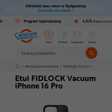
Odwiedź nasz salon w Bydgoszczy.
Ctrl
M
Dowiedz się więcej
Rowery
4h
Program
lojalnościowy
4,9/5
Nasza ocen
Menu główne
E-bike
Informacje o produkcie
Części
Menu
Kontrast
Zaloguj się
Koszyk
Do koszyka
Akcesoria
Odzież
Szczegółowe informacje
>
Akcesoria rowerowe
>
Uchwyty na telefon
>
Etui F
Etui FIDLOCK Vacuum
Kaski
Stopka
iPhone 16 Pro
Buty
Mapa strony
Warsztat