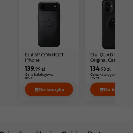
Etui SP CONNECT
Etui QUAD LOCK
Cena: 139 ,99 zł
IPhone
Original Case Iphon
139
134
,99 zł
,99 zł
Cena katalogowa:
Cena katalogowa:
185 zł
179 zł
Do koszyka
Do koszyka
Etui SP CONNECT IPhone Cena 139,9
Etui QU