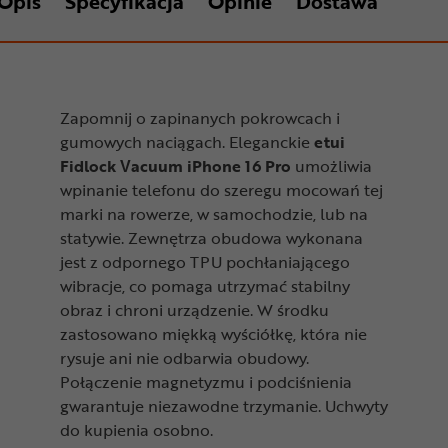
Opis
Specyfikacja
Opinie
Dostawa
Zapomnij o zapinanych pokrowcach i
gumowych naciągach. Eleganckie
etui
Fidlock Vacuum iPhone 16 Pro
umożliwia
wpinanie telefonu do szeregu mocowań tej
marki na rowerze, w samochodzie, lub na
statywie. Zewnętrza obudowa wykonana
jest z odpornego TPU pochłaniającego
wibracje, co pomaga utrzymać stabilny
obraz i chroni urządzenie. W środku
zastosowano miękką wyściółkę, która nie
rysuje ani nie odbarwia obudowy.
Połączenie magnetyzmu i podciśnienia
gwarantuje niezawodne trzymanie. Uchwyty
do kupienia osobno.