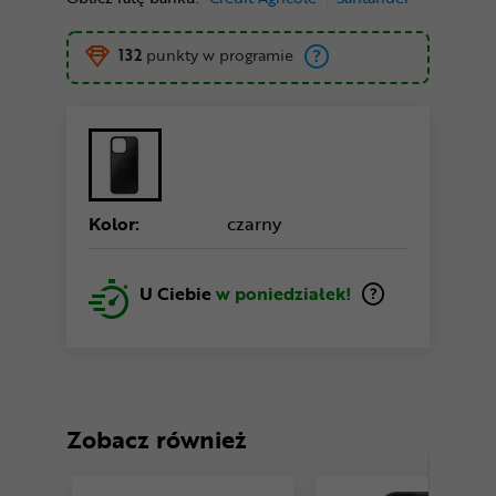
132
punkty w programie
Kolor:
czarny
U Ciebie
w poniedziałek!
Zobacz również