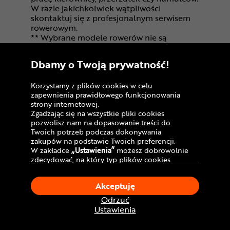
W razie jakichkolwiek wątpliwości
skontaktuj się z profesjonalnym serwisem
rowerowym.
** Wybrane modele rowerów nie są
wyposażone fabrycznie przez producentów
w pedały. Jest to celowy zabieg -
Dbamy o Twoją prywatność!
doświadczeni rowerzyści dobierają
odpowiednie systemy wg własnych
preferencji. Informacja o pełnym
Korzystamy z plików cookies w celu
zapewnienia prawidłowego funkcjonowania
wyposażeniu roweru dostępna jest w opisie,
strony internetowej.
specyfikacji i na fotografiach danego
Zgadzając się na wszystkie pliki cookies
modelu na naszej stronie i w karcie
pozwolisz nam na dopasowanie treści do
produktu.
Twoich potrzeb podczas dokonywania
zakupów na podstawie Twoich preferencji.
W zakładce
„Ustawienia”
możesz dobrowolnie
zdecydować, na który typ plików cookies
chciałbyś zezwolić.
Zobacz również:
Klikając
„Akceptuję”
, wyrażasz zgodę na
Akceptuję
stosowanie ciasteczek zgodnie z ustawieniami
Foteliki rowerowe OkBaby
Twojej przeglądarki.
Odrzuć
W dowolnym momencie, możesz dokonać
Ustawienia
Foteliki rowerowe z funkcją spania
zmiany swojego wyboru klikając opcję
„Ustawienia”
w Polityce Cookies.