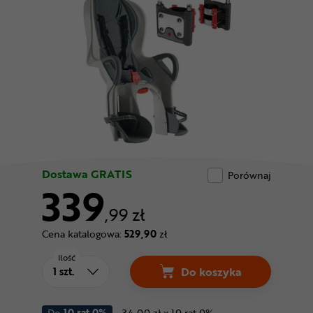
Odżywki
Nowości
Superoferta
Dostawa GRATIS
Porównaj
339
,99 zł
Cena katalogowa:
529,90
zł
Ilość
Do koszyka
Do
10 rat 0%
34.00 zł x 10 rat 0%