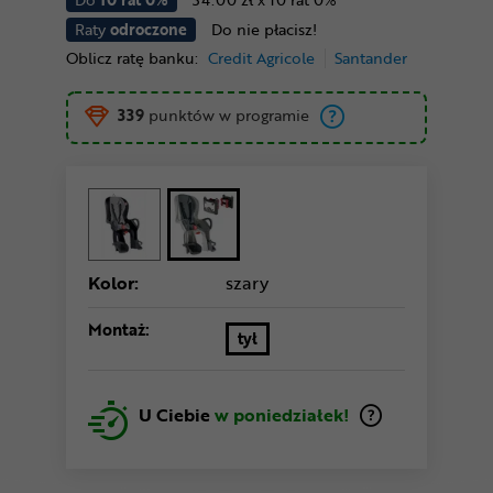
Raty
odroczone
Do nie płacisz!
Oblicz ratę banku:
Credit Agricole
Santander
339
punktów w programie
Kolor:
szary
Montaż:
tył
U Ciebie
w poniedziałek!