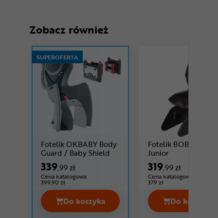
Zobacz również
SUPEROFERTA
Fotelik OKBABY Body
Fotelik BOBIKE One
Cena: 339 ,99 zł
Cena: 319 ,99 z
Guard / Baby Shield
Junior
339
319
,99 zł
,99 zł
Cena katalogowa:
Cena katalogowa:
399,90 zł
379 zł
Do koszyka
Do koszyka
Fotelik OKBABY Body Guard / Baby S
Fotelik