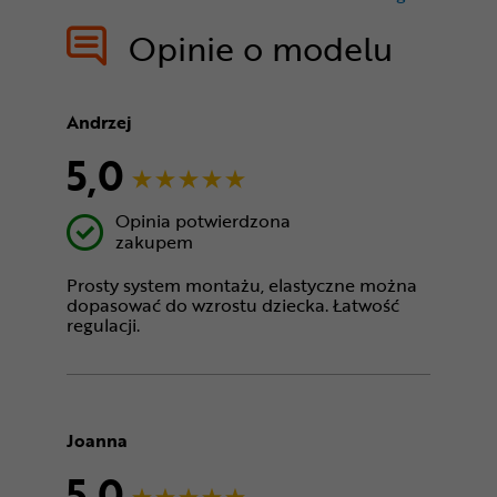
treści nie
Opinie o modelu
Andrzej
5,0
Opinia potwierdzona
zakupem
Prosty system montażu, elastyczne można
dopasować do wzrostu dziecka. Łatwość
regulacji.
Joanna
5,0