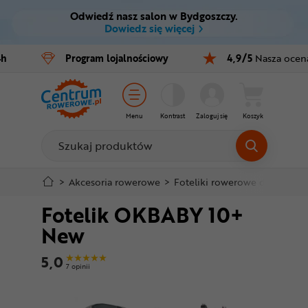
Odwiedź nasz salon w Bydgoszczy.
Ctrl
M
Dowiedz się więcej
Rowery
4h
Program
lojalnościowy
4,9/5
Nasza ocen
Menu główne
E-bike
Informacje o produkcie
Części
Menu
Kontrast
Zaloguj się
Koszyk
Do koszyka
Akcesoria
Odzież
Szczegółowe informacje
>
Akcesoria rowerowe
>
Foteliki rowerowe dziecięce
Fotelik OKBABY 10+
Kaski
Stopka
New
Buty
Mapa strony
5,0
7 opinii
Warsztat