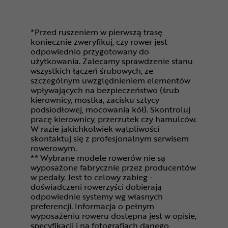
*Przed ruszeniem w pierwszą trasę
koniecznie zweryfikuj, czy rower jest
odpowiednio przygotowany do
użytkowania. Zalecamy sprawdzenie stanu
wszystkich łączeń śrubowych, ze
szczególnym uwzględnieniem elementów
wpływających na bezpieczeństwo (śrub
kierownicy, mostka, zacisku sztycy
podsiodłowej, mocowania kół). Skontroluj
pracę kierownicy, przerzutek czy hamulców.
W razie jakichkolwiek wątpliwości
skontaktuj się z profesjonalnym serwisem
rowerowym.
** Wybrane modele rowerów nie są
wyposażone fabrycznie przez producentów
w pedały. Jest to celowy zabieg -
doświadczeni rowerzyści dobierają
odpowiednie systemy wg własnych
preferencji. Informacja o pełnym
wyposażeniu roweru dostępna jest w opisie,
specyfikacji i na fotografiach danego