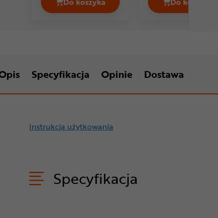
Do koszyka
Do koszyka
Kaseta MAGENE Cena 59,99 zł
Kaseta 
Opis
Specyfikacja
Opinie
Dostawa
Instrukcja użytkowania
Specyfikacja