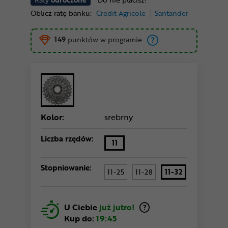
Oblicz ratę banku:
Credit Agricole
Santander
149
punktów w programie
Kolor:
srebrny
Liczba rzędów:
11
Stopniowanie:
11-25
11-28
11-32
U Ciebie
już jutro!
Kup do:
19:45