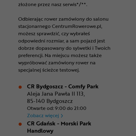
złożone przez nasz serwis*/**.
Odbierając rower zamówiony do salonu
stacjonarnego CentrumRowerowe.pl,
możesz sprawdzić, czy wybrałeś
odpowiedni rozmiar, a sam pojazd jest
dobrze dopasowany do sylwetki i Twoich
preferencji. Na miejscu możesz także
wypróbować zamówiony rower na
specjalnej ścieżce testowej.
CR Bydgoszcz - Comfy Park
Aleja Jana Pawła II 113,
85-140 Bydgoszcz
Otwarte od: 9:00 do 21:00
CR Bydgoszcz - Comfy Park
Zobacz więcej
CR Gdańsk - Morski Park
Handlowy