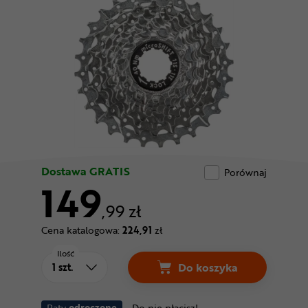
Odżywki
Nowości
Superoferta
Dostawa GRATIS
Porównaj
149
,99 zł
Cena katalogowa:
224,91
zł
Ilość
Do koszyka
Raty
odroczone
Do nie płacisz!