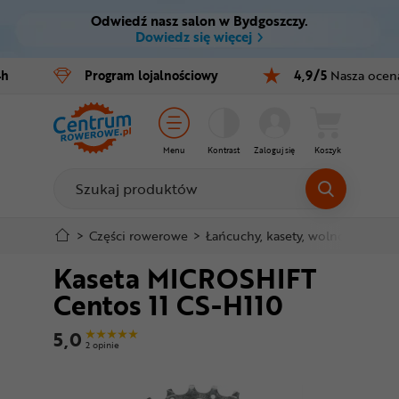
Odwiedź nasz salon w Bydgoszczy.
Ctrl
M
Dowiedz się więcej
Rowery
4h
Program
lojalnościowy
4,9/5
Nasza ocen
Menu główne
E-bike
Informacje o produkcie
Części
Menu
Kontrast
Zaloguj się
Koszyk
Do koszyka
Akcesoria
Odzież
Szczegółowe informacje
>
Części rowerowe
>
Łańcuchy, kasety, wolnobiegi
>
K
Kaseta MICROSHIFT
Kaski
Stopka
Centos 11 CS-H110
Buty
Mapa strony
5,0
2 opinie
Warsztat