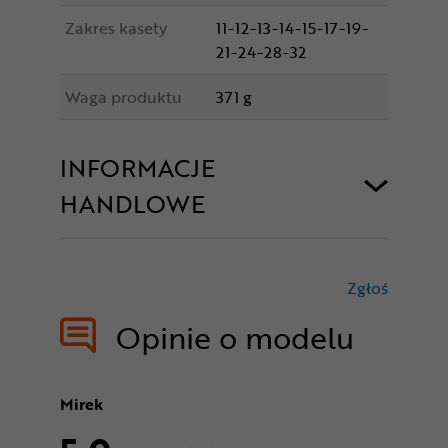
Zakres kasety
11-12-13-14-15-17-19-
21-24-28-32
Waga produktu
371 g
INFORMACJE
HANDLOWE
Zgłoś
treści nie
Opinie o modelu
Mirek