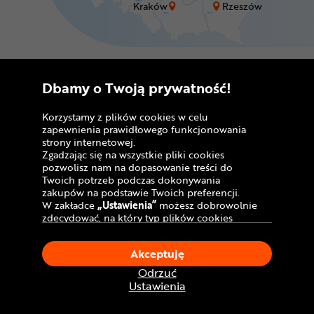
Kraków
Rzeszów
Dbamy o Twoją prywatność!
Dostawa do sklepu
stacjonarnego
Korzystamy z plików cookies w celu
zapewnienia prawidłowego funkcjonowania
strony internetowej.
Odbiór w salonie
już
Zgadzając się na wszystkie pliki cookies
w 2 godziny
pozwolisz nam na dopasowanie treści do
Twoich potrzeb podczas dokonywania
zakupów na podstawie Twoich preferencji.
Dostawa kurierem:
W zakładce
„Ustawienia”
możesz dobrowolnie
GRATIS!
zdecydować, na który typ plików cookies
chciałbyś zezwolić.
Klikając
„Akceptuję”
, wyrażasz zgodę na
Akceptuję
stosowanie ciasteczek zgodnie z ustawieniami
Twojej przeglądarki.
Odrzuć
*Przed ruszeniem w pierwszą trasę
W dowolnym momencie, możesz dokonać
Ustawienia
koniecznie zweryfikuj, czy rower jest
zmiany swojego wyboru klikając opcję
odpowiednio przygotowany do
„Ustawienia”
w Polityce Cookies.