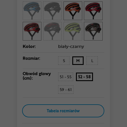
Kolor:
biały-czarny
Rozmiar:
S
M
L
Obwód głowy
51 - 55
52 - 58
(cm):
59 - 61
Tabela rozmiarów