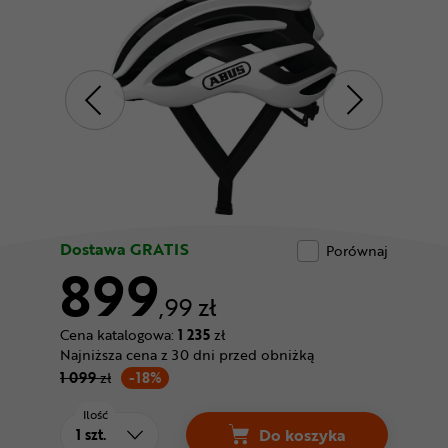
Odżywki
Nowości
Superoferta
Dostawa GRATIS
Porównaj
899
,99 zł
Cena katalogowa:
1 235
zł
Najniższa cena z 30 dni przed obniżką
1 099
zł
-18%
Ilość
Do koszyka