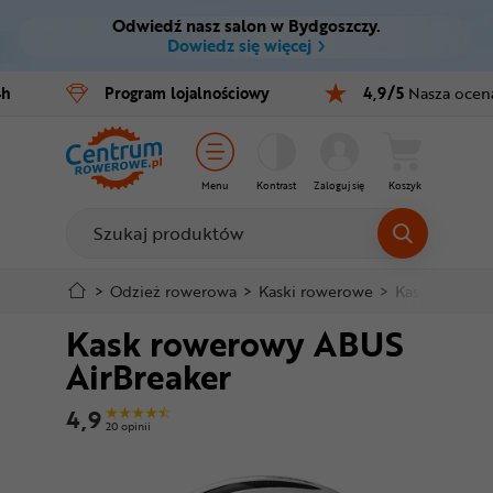
Odwiedź nasz salon w Bydgoszczy.
Ctrl
M
Dowiedz się więcej
Rowery
4h
Program
lojalnościowy
4,9/5
Nasza ocen
Menu główne
E-bike
Informacje o produkcie
Części
Menu
Kontrast
Zaloguj się
Koszyk
Do koszyka
Akcesoria
Odzież
Szczegółowe informacje
>
Odzież rowerowa
>
Kaski rowerowe
>
Kaski szosow
Kask rowerowy ABUS
Kaski
Stopka
AirBreaker
Buty
Mapa strony
4,9
20 opinii
Warsztat