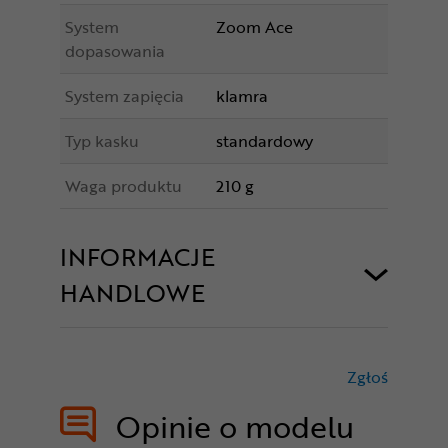
System
Zoom Ace
dopasowania
System zapięcia
klamra
Typ kasku
standardowy
Waga produktu
210 g
INFORMACJE
HANDLOWE
Zgłoś
treści nie
Opinie o modelu