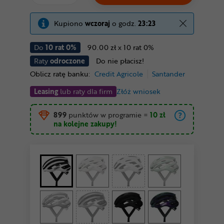
Kupiono
wczoraj
o godz.
23:23
Do
10 rat 0%
90.00 zł x 10 rat 0%
Raty
odroczone
Do nie płacisz!
Oblicz ratę banku:
Credit Agricole
Santander
Leasing
lub raty dla firm
Złóż wniosek
899
punktów w programie
=
10 zł
na kolejne zakupy!