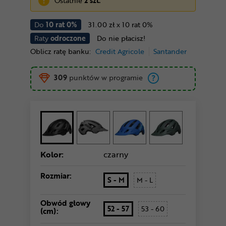
Ostatnie
2 szt.
Do
10 rat 0%
31.00 zł x 10 rat 0%
Raty
odroczone
Do nie płacisz!
Oblicz ratę banku:
Credit Agricole
Santander
309
punktów w programie
Kolor:
czarny
Rozmiar:
S - M
M - L
Obwód głowy
52 - 57
53 - 60
(cm):