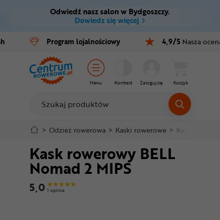
Odwiedź nasz salon w Bydgoszczy.
Ctrl
M
Dowiedz się więcej
Rowery
4h
Program
lojalnościowy
4,9/5
Nasza ocen
Menu główne
E-bike
Informacje o produkcie
Części
Menu
Kontrast
Zaloguj się
Koszyk
Do koszyka
Akcesoria
Odzież
Szczegółowe informacje
>
Odzież rowerowa
>
Kaski rowerowe
>
Kaski MTB i 
Kask rowerowy BELL
Kaski
Stopka
Nomad 2 MIPS
Buty
Mapa strony
5,0
1 opinia
Warsztat