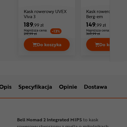
Kask rowerowy UVEX
Kask rowerowy LIM
Cena: 189 ,99 zł
Cena: 149 ,
Viva 3
Berg-em
189
149
,99 zł
,99 zł
Najniższa cena:
Najniższa cena:
-13%
-59%
219,99 zł
369,99 zł
Do koszyka
Do koszyka
Kask rowerowy UVEX Viva 3 Cena 189
Kask ro
Opis
Specyfikacja
Opinie
Dostawa
Bell Nomad 2 Integrated MIPS
to kask
rowerowy stworzony z myślą o miłośnikach