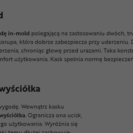
d
dę in-mold
polegającą na zastosowaniu dwóch, tr
skorupa, która dobrze zabezpiecza przy uderzeniu. 
derzenia, chroniąc głowę przed urazami. Taka konstru
omfort użytkowania. Kask spełnia normę bezpiecze
wyściółka
 wygodę. Wewnątrz kasku
wyściółka
. Ogranicza ona ucisk,
go użytkowania. Wyróżnia się
ięki temu dłużej zachowuje