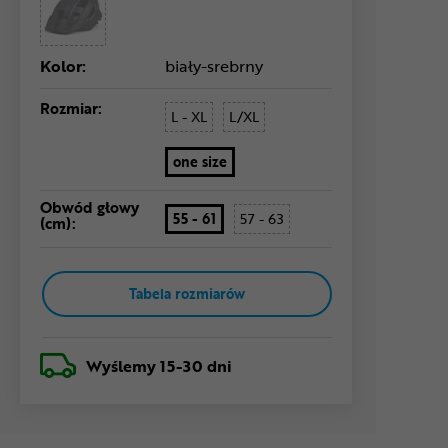
Kolor:
biały-srebrny
Rozmiar:
L - XL
L/XL
one size
Obwód głowy
55 - 61
57 - 63
(cm):
Tabela rozmiarów
Wyślemy
15-30 dni