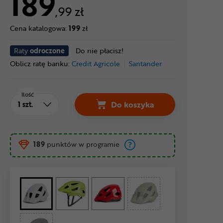
189
,99 zł
Cena katalogowa:
199
zł
Raty
odroczone
Do nie płacisz!
Oblicz ratę banku:
Credit Agricole
Santander
Ilość
Do koszyka
189
punktów w programie