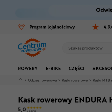
Odwie
Control
M
Program
lojalnościowy
4,9
Menu główne
Informacje o produkcie
Do koszyka
ROWERY
E-BIKE
CZĘŚCI
AKCESO
Szczegółowe informacje
>
Odzież rowerowa
>
Kaski rowerowe
>
Kaski MTB 
Stopka
Kask rowerowy ENDURA
Mapa strony
5,0
3 opinie