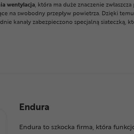
nia
wentylacja
, która ma duże znaczenie zwłaszcza 
jące na swobodny przepływ powietrza. Dzięki tem
dnie kanały zabezpieczono specjalną siateczką, k
Endura
Endura to szkocka firma, która funkc