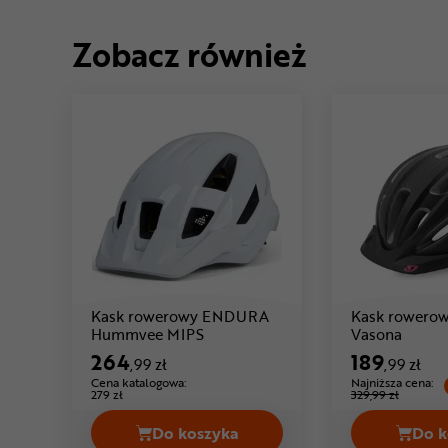
Zobacz również
Kask rowerowy ENDURA
Kask rowero
Cena: 264 ,99 zł
C
Hummvee MIPS
Vasona
264
189
,99 zł
,99 zł
Cena katalogowa:
Najniższa cena:
279 zł
329,99 zł
Do koszyka
Do k
Kask rowerowy ENDURA Hummvee