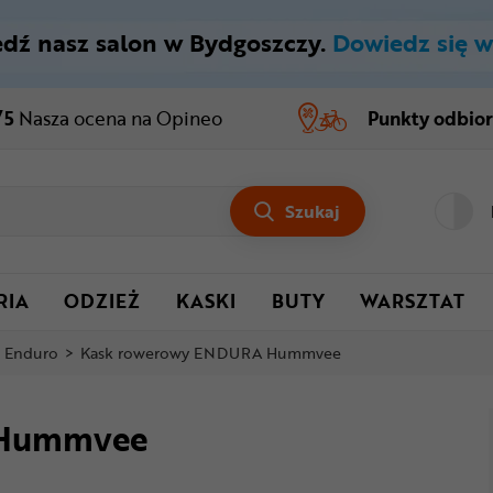
dź nasz salon w Bydgoszczy.
Dowiedz się w
/5
Nasza ocena
na Opineo
Punkty odbio
Szukaj
RIA
ODZIEŻ
KASKI
BUTY
WARSZTAT
i Enduro
>
Kask rowerowy ENDURA Hummvee
 Hummvee