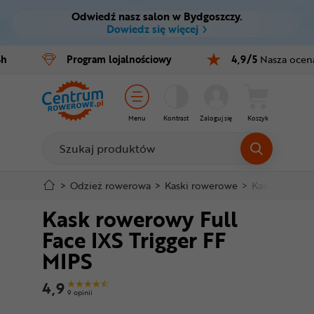
Odwiedź nasz salon w Bydgoszczy.
Ctrl
M
Dowiedz się więcej
Rowery
4h
Program
lojalnościowy
4,9/5
Nasza ocen
Menu główne
E-bike
Informacje o produkcie
Części
Menu
Kontrast
Zaloguj się
Koszyk
Do koszyka
Akcesoria
Odzież
Szczegółowe informacje
>
Odzież rowerowa
>
Kaski rowerowe
>
Kaski Full Fa
Kask rowerowy Full
Kaski
Stopka
Face IXS Trigger FF
Buty
MIPS
Mapa strony
Warsztat
4,9
9 opinii