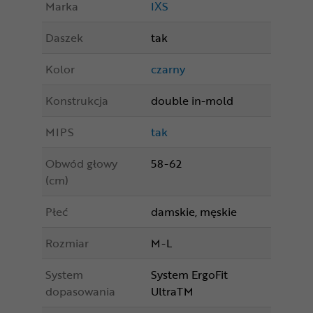
Marka
IXS
Daszek
tak
Kolor
czarny
Konstrukcja
double in-mold
MIPS
tak
Obwód głowy
58-62
(cm)
Płeć
damskie, męskie
Rozmiar
M-L
System
System ErgoFit
dopasowania
UltraTM