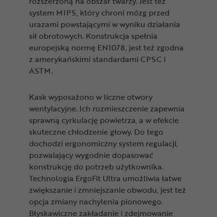
rozszerzoną na obszar twarzy. Jest też
system MIPS, który chroni mózg przed
urazami powstającymi w wyniku działania
sił obrotowych. Konstrukcja spełnia
europejską normę EN1078, jest też zgodna
z amerykańskimi standardami CPSC i
ASTM.
Kask wyposażono w liczne otwory
wentylacyjne. Ich rozmieszczenie zapewnia
sprawną cyrkulację powietrza, a w efekcie
skuteczne chłodzenie głowy. Do tego
dochodzi ergonomiczny system regulacji,
pozwalający wygodnie dopasować
konstrukcję do potrzeb użytkownika.
Technologia ErgoFit Ultra umożliwia łatwe
zwiększanie i zmniejszanie obwodu, jest też
opcja zmiany nachylenia pionowego.
Błyskawiczne zakładanie i zdejmowanie