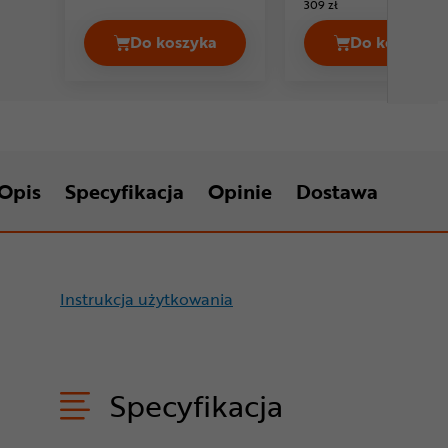
309 zł
Do koszyka
Do koszyka
Kask rowerowy EYEN Air Cena 299,99
Kask ro
Opis
Specyfikacja
Opinie
Dostawa
Instrukcja użytkowania
Specyfikacja