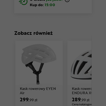
Kup do:
15:00
Zobacz również
Kask rowerowy EYEN
Kask rowerowy
Cena: 299 ,99 zł
Air
ENDURA Xtract II
299
289
,99 zł
,99 zł
Cena katalogowa: