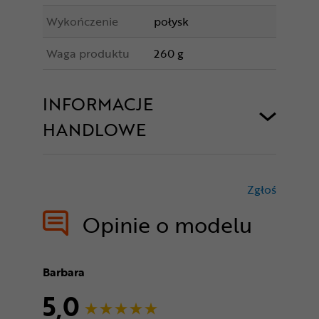
Wykończenie
połysk
Waga produktu
260 g
INFORMACJE
HANDLOWE
Zgłoś
treści nie
Opinie o modelu
Barbara
5,0