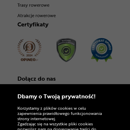
Trasy rowerowe
Atrakcje rowerowe
Certyfikaty
Dołącz do nas
Dbamy o Twoją prywatność!
Korzystamy z plików cookies w celu
zapewnienia prawidłowego funkcjonowania
strony internetowej.
Zgadzając się na wszystkie pliki cookies
Copyright © 2005 - 2026
pozwolisz nam na dopasowanie treści do