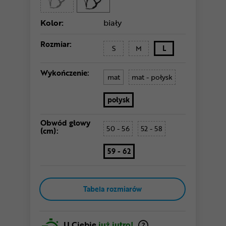
Kolor:
biały
Rozmiar:
S
M
L
Wykończenie:
mat
mat - połysk
połysk
Obwód głowy
50 - 56
52 - 58
(cm):
59 - 62
Tabela rozmiarów
U Ciebie
już jutro!