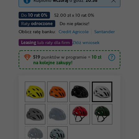
Kupiono
wczoraj
o godz.
20:58
Do
10 rat 0%
52.00 zł x 10 rat 0%
Raty
odroczone
Do nie płacisz!
Oblicz ratę banku:
Credit Agricole
Santander
Leasing
lub raty dla firm
Złóż wniosek
519
punktów w programie
=
10 zł
na kolejne zakupy!