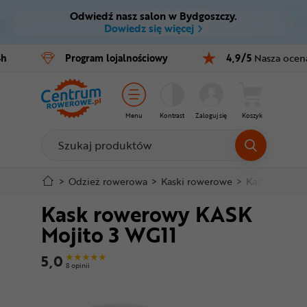
Odwiedź nasz salon w Bydgoszczy.
Ctrl
M
Dowiedz się więcej
Rowery
4h
Program
lojalnościowy
4,9/5
Nasza ocen
Menu główne
E-bike
Informacje o produkcie
Części
Menu
Kontrast
Zaloguj się
Koszyk
Do koszyka
Akcesoria
Odzież
Szczegółowe informacje
>
Odzież rowerowa
>
Kaski rowerowe
>
Kaski szosow
Kask rowerowy KASK
Kaski
Stopka
Mojito 3 WG11
Buty
Mapa strony
5,0
8 opinii
Warsztat