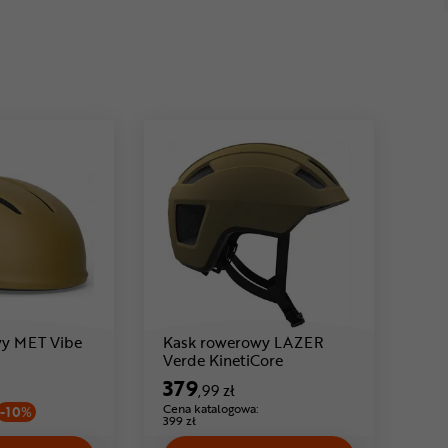
Cena: 107 ,99 zł
wy MET Vibe
Kask rowerowy LAZER
Cena: 379 ,99 zł
Verde KinetiCore
379
,99 zł
Cena katalogowa:
-10%
399 zł