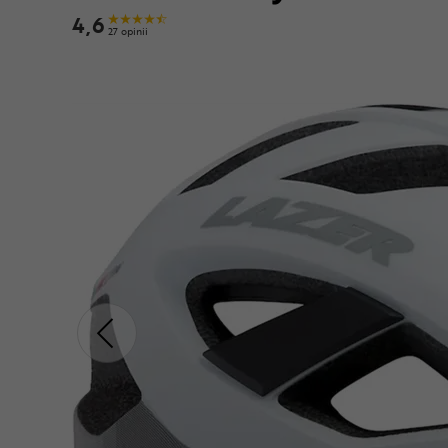
4,6
27 opinii