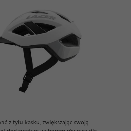
ć z tyłu kasku, zwiększając swoją
odel doskonałym wyborem również dla