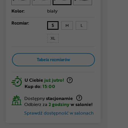
Kolor:
biały
Rozmiar:
S
M
L
XL
Tabela rozmiarów
U Ciebie
już jutro!
Kup do:
15:00
Dostępny
stacjonarnie
Odbierz za
2 godziny
w salonie!
Sprawdź dostępność w salonach