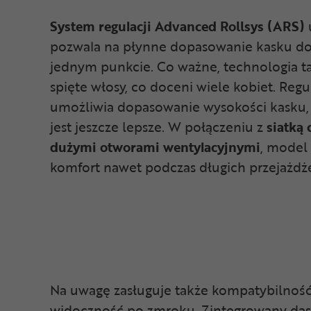
System regulacji Advanced Rollsys (ARS)
pozwala na płynne dopasowanie kasku do 
jednym punkcie. Co ważne, technologia ta
spięte włosy, co doceni wiele kobiet. Re
umożliwia dopasowanie wysokości kasku, 
jest jeszcze lepsze. W połączeniu z
siatką
dużymi otworami wentylacyjnymi
, model
komfort nawet podczas długich przejażdż
Na uwagę zasługuje także kompatybilnoś
widoczność po zmroku. Zintegrowany das