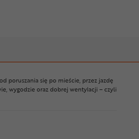
rde KinetiCore Cena 379,99 zł
od poruszania się po mieście, przez jazdę
e, wygodzie oraz dobrej wentylacji – czyli