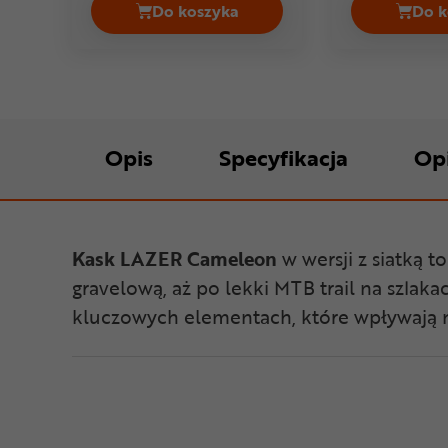
Do koszyka
Do k
Kask rowerowy orzeszek GIRO Hox
Opis
Specyfikacja
Op
Kask LAZER Cameleon
w wersji z siatką 
gravelową, aż po lekki MTB trail na szlak
kluczowych elementach, które wpływają 