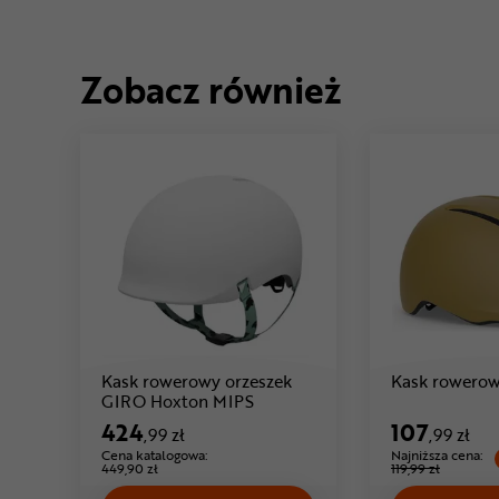
Zobacz również
Kask rowerowy orzeszek
Kask rowero
Cena: 424 ,99 zł
GIRO Hoxton MIPS
424
107
,99 zł
,99 zł
Cena katalogowa:
Najniższa cena:
449,90 zł
119,99 zł