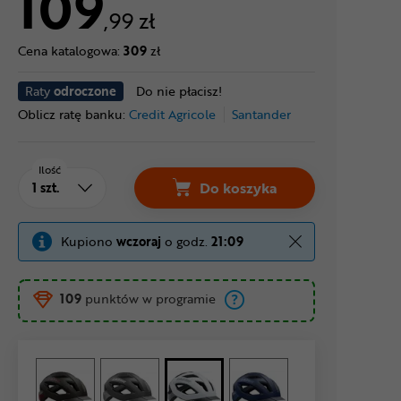
109
,99 zł
Cena katalogowa:
309
zł
Raty
odroczone
Do nie płacisz!
Oblicz ratę banku:
Credit Agricole
Santander
Ilość
Do koszyka
Kupiono
wczoraj
o godz.
21:09
109
punktów w programie