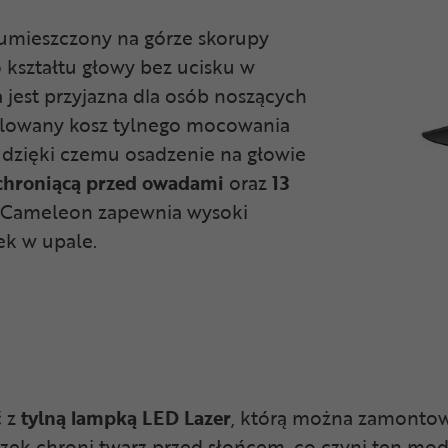
umieszczony na górze skorupy
kształtu głowy bez ucisku w
 jest przyjazna dla osób noszących
gulowany kosz tylnego mocowania
dzięki czemu osadzenie na głowie
 chroniącą przed owadami
oraz
13
 Cameleon zapewnia wysoki
ek w upale.
ć z
tylną lampką LED Lazer
, którą można zamontowa
zek chroni twarz przed słońcem, co czyni ten m