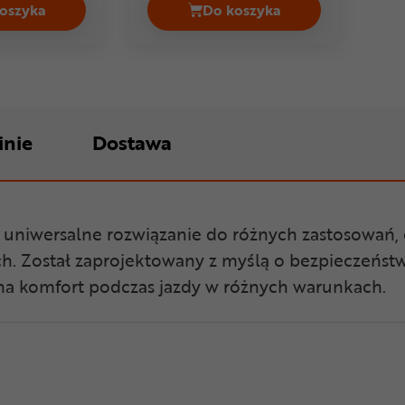
oszyka
Do koszyka
ton MIPS Cena 424,99 zł
Kask rowerowy MET Vibe Cena 107,99 zł
Kask rowerowy LAZER Ve
inie
Dostawa
to uniwersalne rozwiązanie do różnych zastosowań, 
ach. Został zaprojektowany z myślą o bezpieczeństwi
na komfort podczas jazdy w różnych warunkach.