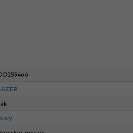
DD259466
LAZER
tak
biały
damskie, męskie