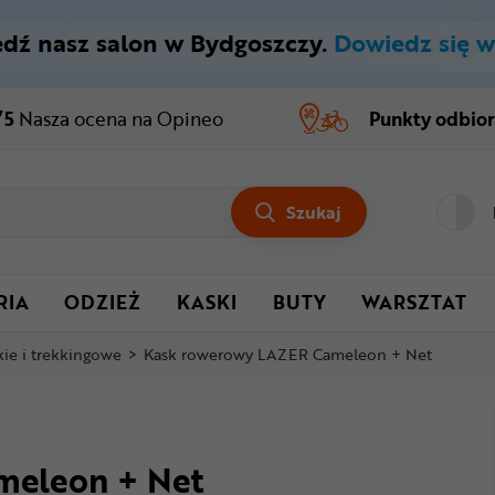
dź nasz salon w Bydgoszczy.
Dowiedz się w
/5
Nasza ocena
na Opineo
Punkty odbio
Szukaj
RIA
ODZIEŻ
KASKI
BUTY
WARSZTAT
kie i trekkingowe
>
Kask rowerowy LAZER Cameleon + Net
meleon + Net