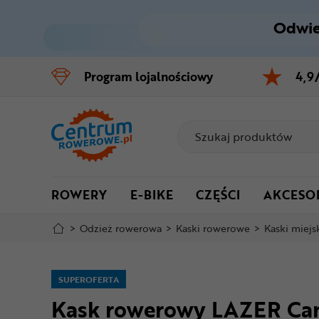
Odwie
Control
M
Program
lojalnościowy
4,9
Menu główne
Informacje o produkcie
Do koszyka
ROWERY
E-BIKE
CZĘŚCI
AKCESO
Szczegółowe informacje
>
Odzież rowerowa
>
Kaski rowerowe
>
Kaski miejs
Stopka
Mapa strony
SUPEROFERTA
Kask rowerowy LAZER Ca