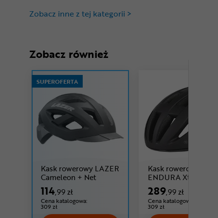
Zobacz inne z tej kategorii >
Zobacz również
SUPEROFERTA
Kask rowerowy LAZER
Kask rowerowy
Cena: 114 ,99 zł
Cameleon + Net
ENDURA Xtract II
114
289
,99 zł
,99 zł
Cena katalogowa:
Cena katalogowa:
309 zł
309 zł