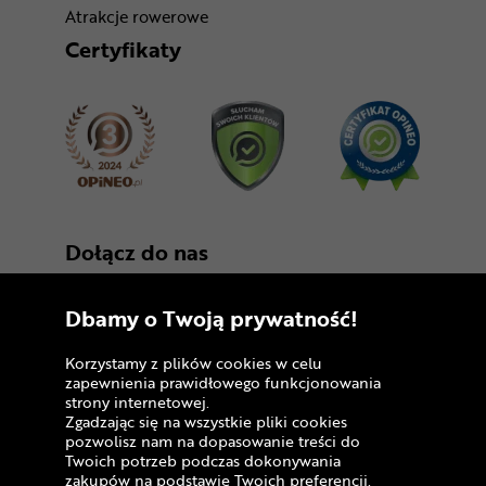
Atrakcje rowerowe
Certyfikaty
Dołącz do nas
Dbamy o Twoją prywatność!
Korzystamy z plików cookies w celu
zapewnienia prawidłowego funkcjonowania
strony internetowej.
Zgadzając się na wszystkie pliki cookies
Copyright © 2005 - 2026
pozwolisz nam na dopasowanie treści do
Twoich potrzeb podczas dokonywania
Polityka prywatności i zasady korzystania z
zakupów na podstawie Twoich preferencji.