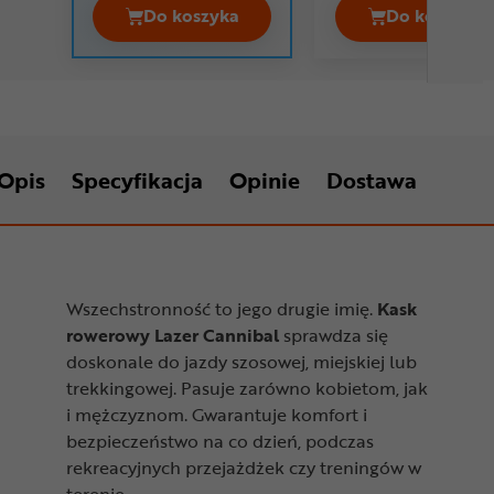
Do koszyka
Do koszyka
Kask rowerowy LAZER Cameleon + Ne
Kask ro
Opis
Specyfikacja
Opinie
Dostawa
Wszechstronność to jego drugie imię.
Kask
rowerowy Lazer Cannibal
sprawdza się
doskonale do jazdy szosowej, miejskiej lub
trekkingowej. Pasuje zarówno kobietom, jak
i mężczyznom. Gwarantuje komfort i
bezpieczeństwo na co dzień, podczas
rekreacyjnych przejażdżek czy treningów w
terenie.