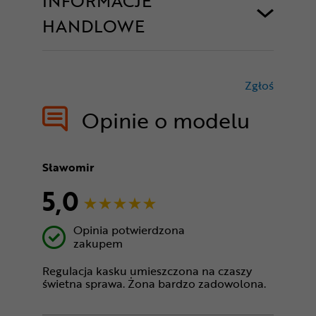
INFORMACJE
HANDLOWE
Zgłoś
treści nie
Opinie o modelu
Sławomir
5,0
Opinia potwierdzona
zakupem
Regulacja kasku umieszczona na czaszy
świetna sprawa. Żona bardzo zadowolona.