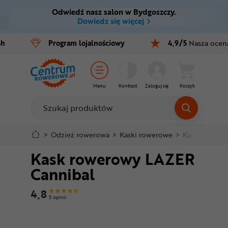
Odwiedź nasz salon w Bydgoszczy.
Ctrl
M
Dowiedz się więcej
Rowery
4h
Program
lojalnościowy
4,9/5
Nasza ocen
Menu główne
E-bike
Informacje o produkcie
Części
Menu
Kontrast
Zaloguj się
Koszyk
Szczegółowe informacje
Akcesoria
Odzież
Stopka
>
Odzież rowerowa
>
Kaski rowerowe
>
Kaski miejski
Kask rowerowy LAZER
Kaski
Mapa strony
Cannibal
Buty
4,8
5 opinii
Warsztat