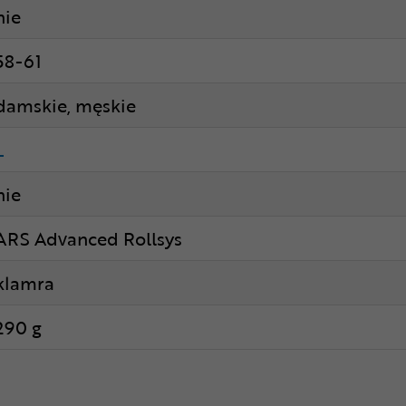
nie
58-61
damskie, męskie
L
nie
ARS Advanced Rollsys
klamra
290 g