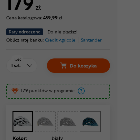
179
zł
Cena katalogowa:
459,99
zł
Raty
odroczone
Do nie płacisz!
Oblicz ratę banku:
Credit Agricole
Santander
Ilość
Do koszyka
179
punktów w programie
Kolor:
biały