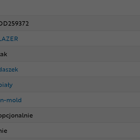
DD259372
LAZER
tak
daszek
biały
in-mold
opcjonalnie
nie