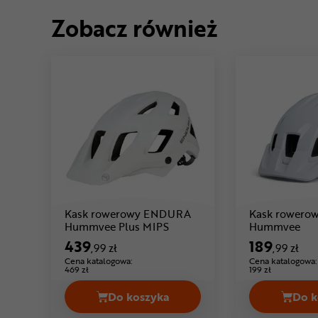
Zobacz również
Kask rowerowy ENDURA
Kask rower
Cena: 439 ,99 zł
Hummvee Plus MIPS
Hummvee
439
189
,99 zł
,99 zł
Cena katalogowa:
Cena katalogowa:
469 zł
199 zł
Do koszyka
Do k
Kask rowerowy ENDURA Hummvee 