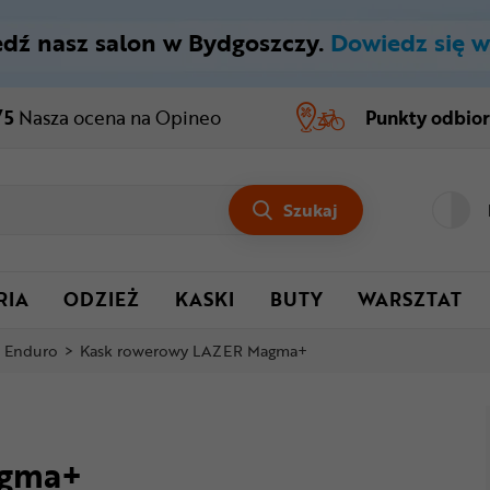
dź nasz salon w Bydgoszczy.
Dowiedz się w
/5
Nasza ocena
na Opineo
Punkty odbio
Szukaj
RIA
ODZIEŻ
KASKI
BUTY
WARSZTAT
i Enduro
>
Kask rowerowy LAZER Magma+
agma+