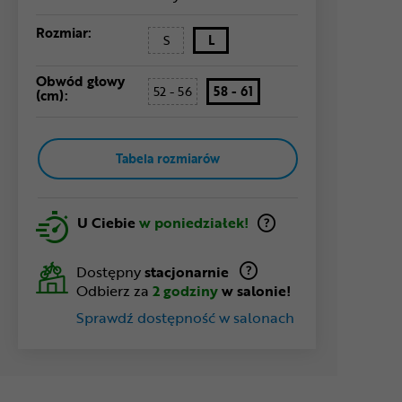
Rozmiar:
S
L
Obwód głowy
52 - 56
58 - 61
(cm):
Tabela rozmiarów
U Ciebie
w poniedziałek!
Dostępny
stacjonarnie
Odbierz za
2 godziny
w salonie!
Sprawdź dostępność w salonach