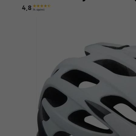
4,8
14 opinii