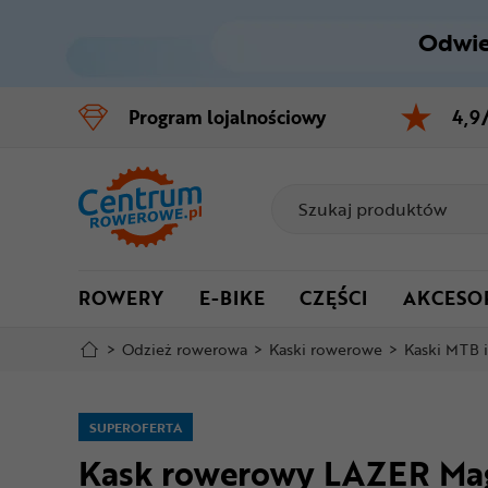
Odwie
Control
M
Program
lojalnościowy
4,9
Menu główne
Informacje o produkcie
Do koszyka
ROWERY
E-BIKE
CZĘŚCI
AKCESO
Szczegółowe informacje
>
Odzież rowerowa
>
Kaski rowerowe
>
Kaski MTB 
Stopka
Mapa strony
SUPEROFERTA
Kask rowerowy LAZER M