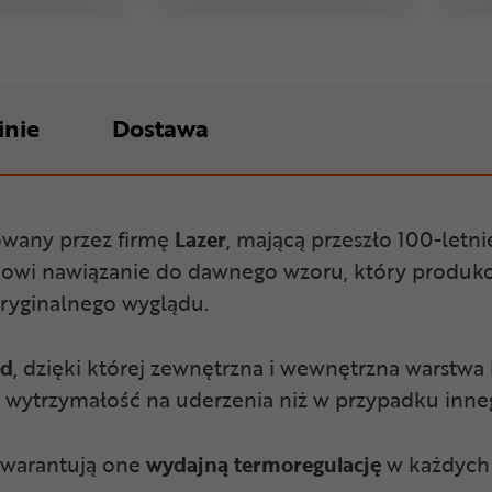
inie
Dostawa
wany przez firmę
Lazer
, mającą przeszło 100-letn
nowi nawiązanie do dawnego wzoru, który produko
oryginalnego wyglądu.
ld
, dzięki której zewnętrzna i wewnętrzna warstwa 
zą wytrzymałość na uderzenia niż w przypadku inne
Gwarantują one
wydajną termoregulację
w każdych 