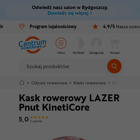
Odwiedź nasz salon w Bydgoszczy.
Ctrl
M
Dowiedz się więcej
Rowery
4h
Program
lojalnościowy
4,9/5
Nasza ocen
Menu główne
E-bike
Informacje o produkcie
Części
Menu
Kontrast
Zaloguj się
Koszyk
Do koszyka
Akcesoria
Odzież
Szczegółowe informacje
>
Odzież rowerowa
>
Kaski rowerowe
>
Kaski dla dzie
Kask rowerowy LAZER
Kaski
Stopka
Pnut KinetiCore
Buty
Mapa strony
5,0
3 opinie
Warsztat