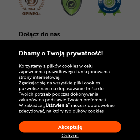
Dołącz do nas
Dbamy o Twoją prywatność!
Korzystamy z plików cookies w celu
zapewnienia prawidłowego funkcjonowania
strony internetowej.
Zgadzając się na wszystkie pliki cookies
Copyright © 2005 - 2026
pozwolisz nam na dopasowanie treści do
Twoich potrzeb podczas dokonywania
Polityka prywatności i zasady korzystania z
zakupów na podstawie Twoich preferencji.
serwisu
W zakładce
„Ustawienia”
możesz dobrowolnie
zdecydować, na który typ plików cookies
Informacja o plikach cookies
chciałbyś zezwolić.
Klikając
„Akceptuję”
, wyrażasz zgodę na
Mapa witryny
Akceptuję
stosowanie ciasteczek zgodnie z ustawieniami
Twojej przeglądarki.
Odrzuć
W dowolnym momencie, możesz dokonać