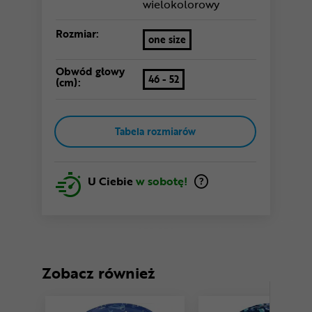
wielokolorowy
Rozmiar:
one size
Obwód głowy
46 - 52
(cm):
Tabela rozmiarów
U Ciebie
w sobotę!
Zobacz również