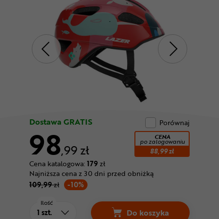
Odżywki
Nowości
Superoferta
Dostawa GRATIS
Porównaj
98
CENA
po zalogowaniu
,99 zł
88,99 zł
Cena katalogowa:
179
zł
Najniższa cena z 30 dni przed obniżką
109,99
zł
-10%
Ilość
Do koszyka
Kask rowerowy LAZER