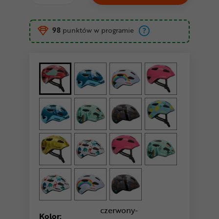
98
punktów w programie
czerwony-
Kolor: