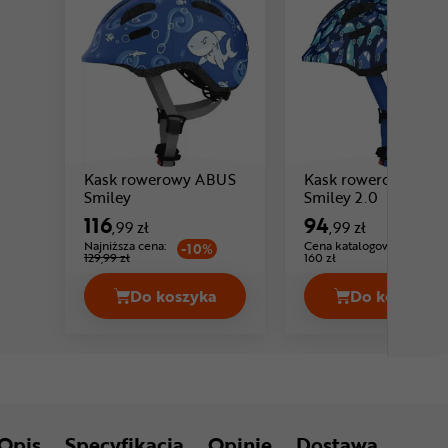
Kask rowerowy ABUS
Kask rowerowy ABU
Cena: 116 ,99 zł
Cena: 94 ,
Smiley
Smiley 2.0
116
94
,99 zł
,99 zł
Najniższa cena:
Cena katalogowa:
-10%
129,99 zł
160 zł
Do koszyka
Do koszyka
Kask rowerowy ABUS Smiley Cena 116
Kask ro
Opis
Specyfikacja
Opinie
Dostawa