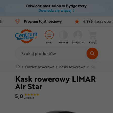
Odwiedź nasz salon w Bydgoszczy.
Ctrl
M
Dowiedz się więcej
Rowery
4h
Program
lojalnościowy
4,9/5
Nasza ocen
Menu główne
E-bike
Informacje o produkcie
Części
Menu
Kontrast
Zaloguj się
Koszyk
Do koszyka
Akcesoria
Odzież
Szczegółowe informacje
>
Odzież rowerowa
>
Kaski rowerowe
>
Kaski szosow
Kask rowerowy LIMAR
Kaski
Stopka
Air Star
Buty
Mapa strony
5,0
2 opinie
Warsztat