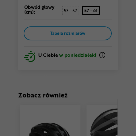
Obwód głowy
53 - 57
57 - 61
(cm):
Tabela rozmiarów
U Ciebie
w poniedziałek!
Zobacz również