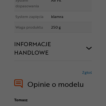
System
Air Fit
dopasowania
System zapięcia
klamra
Waga produktu
250 g
INFORMACJE
HANDLOWE
Zgłoś
treści nie
Opinie o modelu
Tomasz