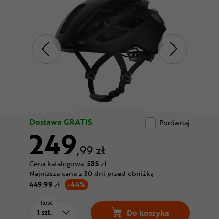
Odżywki
Nowości
Superoferta
Dostawa GRATIS
Porównaj
249
,99 zł
Cena katalogowa:
585
zł
Najniższa cena z 30 dni przed obniżką
449,99
zł
-44%
Ilość
Do koszyka