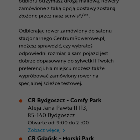
odbioru otrzymasz drogą mailową. Rowery
zamówione z taką opcją dostawy zostaną
złożone przez nasz serwis*/**.
Odbierając rower zamówiony do salonu
stacjonarnego CentrumRowerowe.pl,
możesz sprawdzić, czy wybrałeś
odpowiedni rozmiar, a sam pojazd jest
dobrze dopasowany do sylwetki i Twoich
preferencji. Na miejscu możesz także
wypróbować zamówiony rower na
specjalnej ścieżce testowej.
CR Bydgoszcz - Comfy Park
Aleja Jana Pawła II 113,
85-140 Bydgoszcz
Otwarte od: 9:00 do 21:00
CR Bydgoszcz - Comfy Park
Zobacz więcej
CR Gdańsk - Morski Park