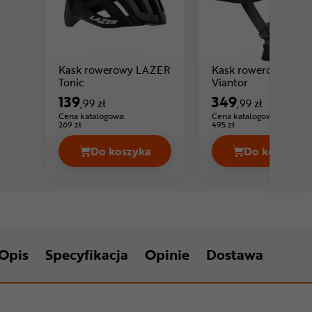
Kask rowerowy LAZER
Kask rowerowy ABU
Cena: 139 ,99 zł
Cena: 349 ,9
Tonic
Viantor
139
349
,99 zł
,99 zł
Cena katalogowa:
Cena katalogowa:
269 zł
495 zł
Do koszyka
Do koszyka
Kask rowerowy LAZER Tonic Cena 139
Kask ro
Opis
Specyfikacja
Opinie
Dostawa