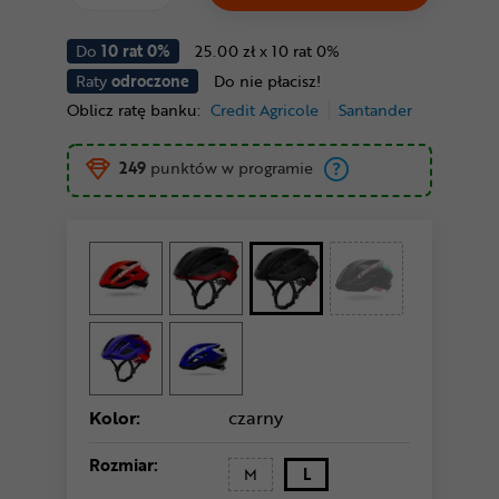
Do
10 rat 0%
25.00 zł x 10 rat 0%
Raty
odroczone
Do nie płacisz!
Oblicz ratę banku:
Credit Agricole
Santander
249
punktów w programie
Kolor:
czarny
Rozmiar:
M
L