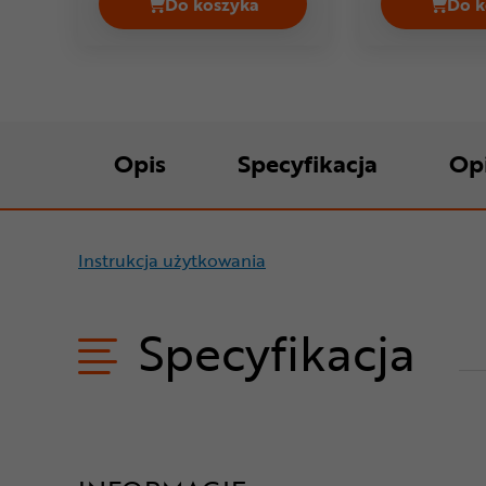
Do koszyka
Do k
Kask rowerowy RUDY PROJECT Rus
Opis
Specyfikacja
Op
Instrukcja użytkowania
Specyfikacja