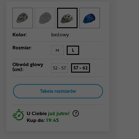
Kolor:
beżowy
Rozmiar:
M
L
Obwód głowy
52 - 57
57 - 62
(cm):
Tabela rozmiarów
U Ciebie
już jutro!
Kup do:
19:45