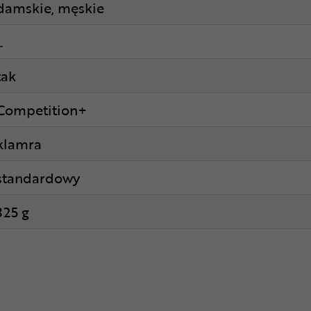
damskie, męskie
L
tak
Competition+
klamra
standardowy
325 g