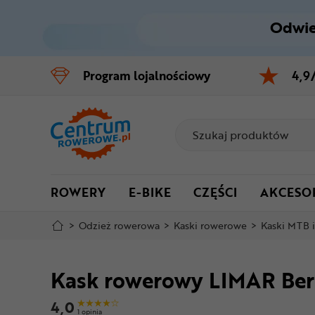
Odwie
Control
M
Program
lojalnościowy
4,9
Menu główne
Informacje o produkcie
Do koszyka
ROWERY
E-BIKE
CZĘŚCI
AKCESO
Szczegółowe informacje
>
Odzież rowerowa
>
Kaski rowerowe
>
Kaski MTB 
Stopka
Kask rowerowy LIMAR Be
Mapa strony
4,0
1 opinia