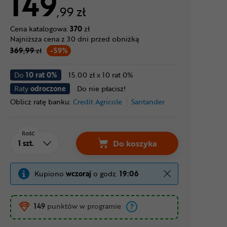
149
,99 zł
Cena katalogowa:
370
zł
Najniższa cena z 30 dni przed obniżką
369,99
zł
-59%
Do
10 rat 0%
15.00 zł x 10 rat 0%
Raty
odroczone
Do nie płacisz!
Oblicz ratę banku:
Credit Agricole
Santander
Ilość
Do koszyka
Kupiono
wczoraj
o godz.
19:06
149
punktów w programie