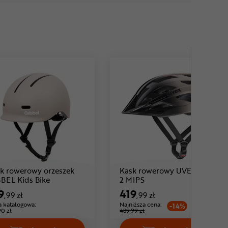
k rowerowy orzeszek
Kask rowerowy UVEX I-vo
Cena: 189 ,99 zł
Cena: 419 ,99 zł
BEL Kids Bike
2 MIPS
9
419
,99 zł
,99 zł
 katalogowa:
Najniższa cena:
-14%
90 zł
489,99 zł