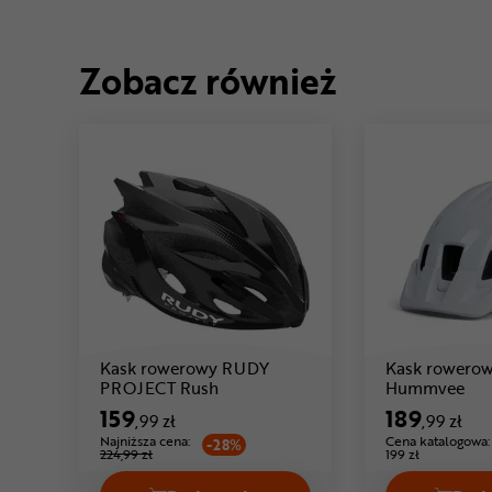
Zobacz również
Kask rowerowy RUDY
Kask rower
Cena: 159 ,99 zł
PROJECT Rush
Hummvee
159
189
,99 zł
,99 zł
Najniższa cena:
Cena katalogowa:
-28%
224,99 zł
199 zł