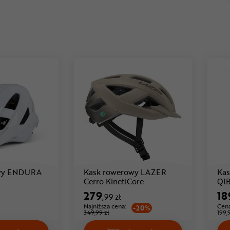
owy ENDURA
Kask rowerowy LAZER
Kas
Cena: 189 ,99 zł
Cena: 279 ,99 zł
Cerro KinetiCore
QIB
279
18
,99 zł
Najniższa cena:
Cena
-20%
349,99 zł
199,