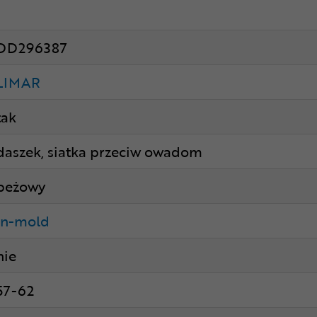
DD296387
LIMAR
tak
daszek, siatka przeciw owadom
beżowy
in-mold
nie
57-62