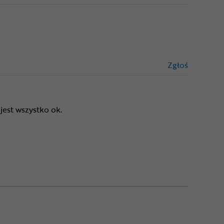
Zgłoś
treści niez
jest wszystko ok.