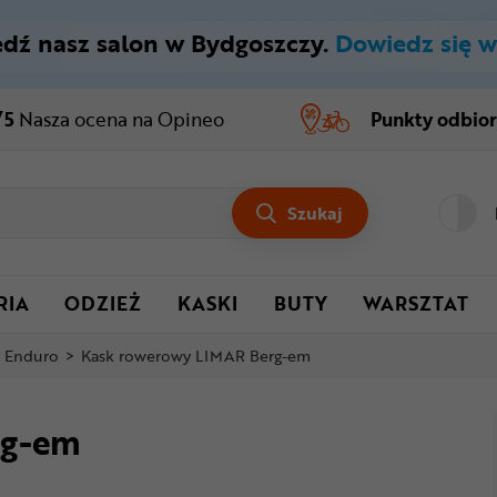
dź nasz salon w Bydgoszczy.
Dowiedz się w
/5
Nasza ocena
na Opineo
Punkty odbio
Szukaj
RIA
ODZIEŻ
KASKI
BUTY
WARSZTAT
i Enduro
>
Kask rowerowy LIMAR Berg-em
rg-em