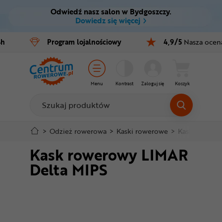
Odwiedź nasz salon w Bydgoszczy.
Ctrl
M
Dowiedz się więcej
Rowery
4h
Program
lojalnościowy
4,9/5
Nasza ocen
Menu główne
E-bike
Informacje o produkcie
Części
Menu
Kontrast
Zaloguj się
Koszyk
Do koszyka
Akcesoria
Odzież
Szczegółowe informacje
>
Odzież rowerowa
>
Kaski rowerowe
>
Kaski MTB i 
Kask rowerowy LIMAR
Kaski
Stopka
Delta MIPS
Buty
Mapa strony
Warsztat