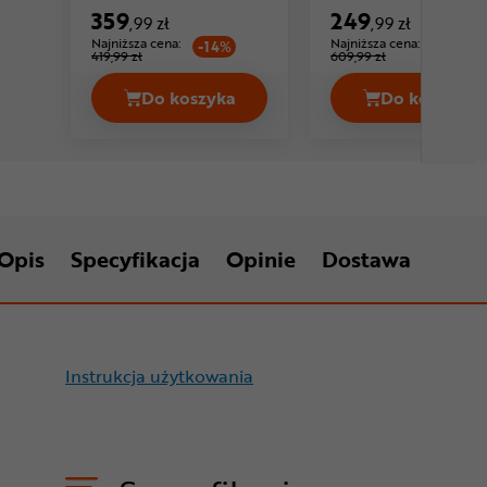
359
249
,99 zł
,99 zł
Najniższa cena:
Najniższa cena:
-14%
-59%
419,99 zł
609,99 zł
Do koszyka
Do koszyka
Kask rowerowy RUDY PROJECT Cross
Kask ro
Opis
Specyfikacja
Opinie
Dostawa
Instrukcja użytkowania