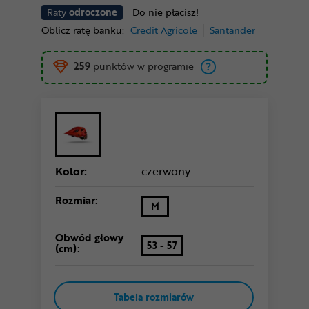
Raty
odroczone
Do nie płacisz!
Oblicz ratę banku:
Credit Agricole
Santander
259
punktów w programie
Kolor:
czerwony
Rozmiar:
M
Obwód głowy
53 - 57
(cm):
Tabela rozmiarów