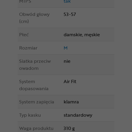
MIPS
tak
Obwód głowy
53-57
(cm)
Płeć
damskie, męskie
Rozmiar
M
Siatka przeciw
nie
owadom
System
Air Fit
dopasowania
System zapięcia
klamra
Typ kasku
standardowy
Waga produktu
310 g