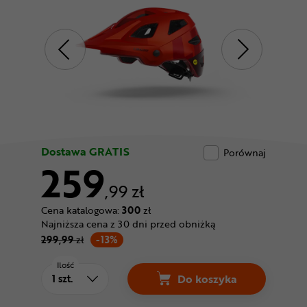
Odżywki
Nowości
Superoferta
Dostawa GRATIS
Porównaj
259
,99 zł
Cena katalogowa:
300
zł
Najniższa cena z 30 dni przed obniżką
299,99
zł
-13%
Ilość
Do koszyka