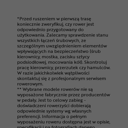
*Przed ruszeniem w pierwszą trasę
koniecznie zweryfikuj, czy rower jest
odpowiednio przygotowany do
użytkowania. Zalecamy sprawdzenie stanu
wszystkich łączeń śrubowych, ze
szczególnym uwzględnieniem elementów
wpływających na bezpieczeństwo (śrub
kierownicy, mostka, zacisku sztycy
podsiodłowej, mocowania kół). Skontroluj
pracę kierownicy, przerzutek czy hamulców.
W razie jakichkolwiek wątpliwości
skontaktuj się z profesjonalnym serwisem
rowerowym.
** Wybrane modele rowerów nie są
wyposażone fabrycznie przez producentów
w pedały. Jest to celowy zabieg -
doświadczeni rowerzyści dobierają
odpowiednie systemy wg własnych
preferencji. Informacja o pełnym
wyposażeniu roweru dostępna jest w opisie,
specyfikacji i na fotografiach danego