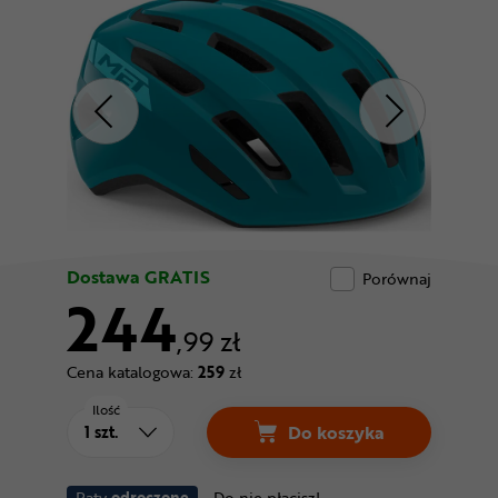
Odżywki
Nowości
Superoferta
Dostawa GRATIS
Porównaj
244
,99 zł
Cena katalogowa:
259
zł
Ilość
Do koszyka
Raty
odroczone
Do nie płacisz!