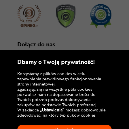
Dołącz do nas
Dbamy o Twoją prywatność!
Korzystamy z plików cookies w celu
zapewnienia prawidłowego funkcjonowania
strony internetowej.
Zgadzając się na wszystkie pliki cookies
Copyright © 2005 - 2026
pozwolisz nam na dopasowanie treści do
Twoich potrzeb podczas dokonywania
Polityka prywatności i zasady korzystania z
zakupów na podstawie Twoich preferencji.
serwisu
W zakładce
„Ustawienia”
możesz dobrowolnie
zdecydować, na który typ plików cookies
Informacja o plikach cookies
chciałbyś zezwolić.
Klikając
„Akceptuję”
, wyrażasz zgodę na
Mapa witryny