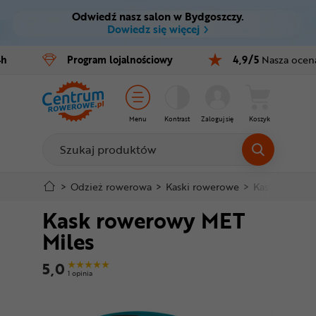
Odwiedź nasz salon w Bydgoszczy.
Ctrl
M
Dowiedz się więcej
Rowery
4h
Program
lojalnościowy
4,9/5
Nasza ocen
Menu główne
E-bike
Informacje o produkcie
Części
Menu
Kontrast
Zaloguj się
Koszyk
Do koszyka
Akcesoria
Odzież
Szczegółowe informacje
>
Odzież rowerowa
>
Kaski rowerowe
>
Kaski miejski
Kask rowerowy MET
Kaski
Stopka
Miles
Buty
Mapa strony
5,0
1 opinia
Warsztat