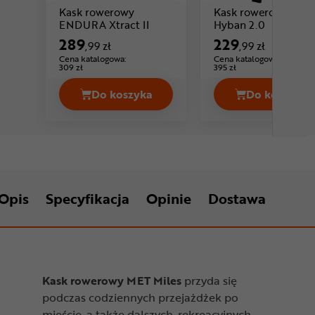
Kask rowerowy
Kask rowerowy ABU
Cena: 289 ,99 zł
Cena: 2
ENDURA Xtract II
Hyban 2.0
289
229
,99 zł
,99 zł
Cena katalogowa:
Cena katalogowa:
309 zł
395 zł
Do koszyka
Do koszyka
Kask rowerowy ENDURA Xtract II Cen
Kask ro
Opis
Specyfikacja
Opinie
Dostawa
Kask rowerowy MET Miles
przyda się
podczas codziennych przejażdżek po
mieście, a także dalszych, rekreacyjnych