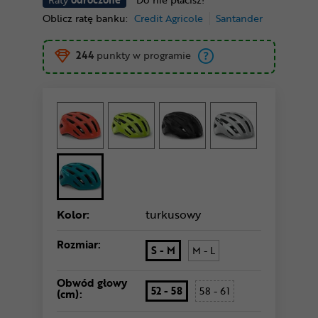
Oblicz ratę banku:
Credit Agricole
Santander
244
punkty w programie
Kolor:
turkusowy
Rozmiar:
S - M
M - L
Obwód głowy
52 - 58
58 - 61
(cm):