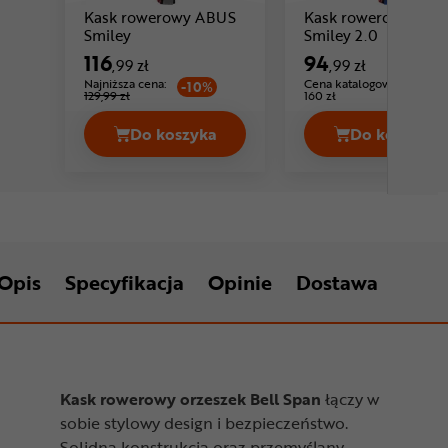
Kask rowerowy ABUS
Kask rowerowy ABU
Cena: 116 ,99 zł
Cena: 94 ,
Smiley
Smiley 2.0
116
94
,99 zł
,99 zł
Najniższa cena:
Cena katalogowa:
-10%
129,99 zł
160 zł
Do koszyka
Do koszyka
Kask rowerowy ABUS Smiley Cena 116
Kask ro
Opis
Specyfikacja
Opinie
Dostawa
Kask rowerowy orzeszek Bell Span
łączy w
sobie stylowy design i bezpieczeństwo.
Solidna konstrukcja oraz przemyślany