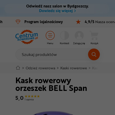
Odwiedź nasz salon w Bydgoszczy.
Ctrl
M
Dowiedz się więcej
Rowery
4h
Program
lojalnościowy
4,9/5
Nasza ocen
Menu główne
E-bike
Informacje o produkcie
Części
Menu
Kontrast
Zaloguj się
Koszyk
Do koszyka
Akcesoria
Odzież
Szczegółowe informacje
>
Odzież rowerowa
>
Kaski rowerowe
>
Kaski dla dzie
Kask rowerowy
Kaski
Stopka
orzeszek BELL Span
Buty
Mapa strony
5,0
1 opinia
Warsztat