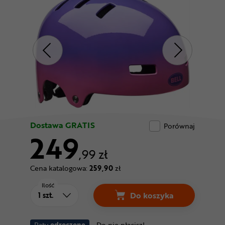
Odżywki
Nowości
Superoferta
Dostawa GRATIS
Porównaj
249
,99 zł
Cena katalogowa:
259,90
zł
Ilość
Do koszyka
Raty
odroczone
Do nie płacisz!