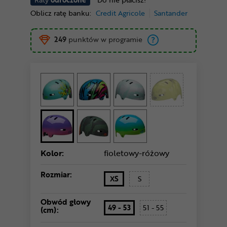
Oblicz ratę banku:
Credit Agricole
Santander
249
punktów w programie
Kolor:
fioletowy-różowy
Rozmiar:
XS
S
Obwód głowy
49 - 53
51 - 55
(cm):