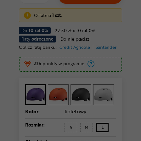
Ostatnia
1 szt.
Do
10 rat 0%
22.50 zł x 10 rat 0%
Raty
odroczone
Do nie płacisz!
Oblicz ratę banku:
Credit Agricole
Santander
224
punkty w programie
Kolor:
fioletowy
Rozmiar:
S
M
L