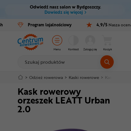
Odwiedź nasz salon w Bydgoszczy.
Ctrl
M
Dowiedz się więcej
Rowery
4h
Program
lojalnościowy
4,9/5
Nasza ocen
Menu główne
E-bike
Informacje o produkcie
Części
Menu
Kontrast
Zaloguj się
Koszyk
Do koszyka
Akcesoria
Odzież
Szczegółowe informacje
>
Odzież rowerowa
>
Kaski rowerowe
>
Kaski BMX i D
Kask rowerowy
Kaski
Stopka
orzeszek LEATT Urban
Buty
2.0
Mapa strony
Warsztat