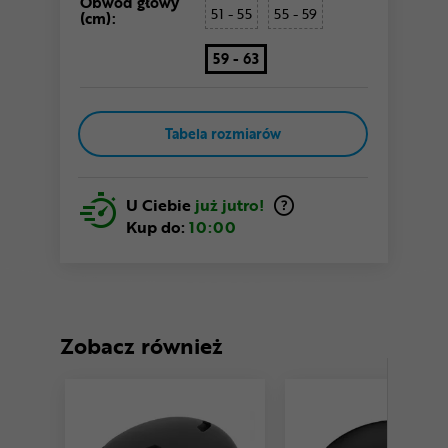
Obwód głowy
51 - 55
55 - 59
(cm):
59 - 63
Tabela rozmiarów
U Ciebie
już jutro!
Kup do:
10:00
Zobacz również