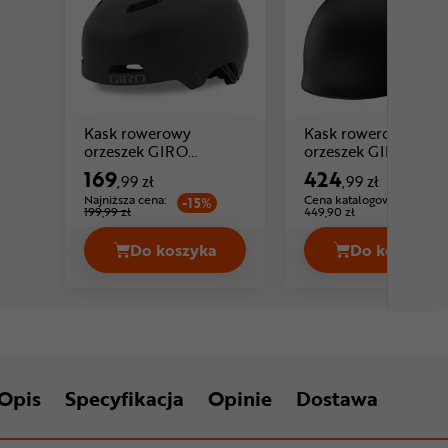
Kask rowerowy
Kask rowerowy
orzeszek GIRO
orzeszek GIRO Hoxt
Cena: 169 ,99 zł
Cena: 424 ,99 zł
Quarter FS
MIPS
169
424
,99 zł
,99 zł
Najniższa cena:
Cena katalogowa:
-15%
199,99 zł
449,90 zł
Do koszyka
Do koszyka
Kask rowerowy orzeszek GIRO Quarte
Kask ro
Opis
Specyfikacja
Opinie
Dostawa