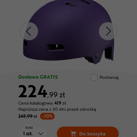
Odżywki
Nowości
Superoferta
Dostawa GRATIS
Porównaj
224
,99 zł
Cena katalogowa:
419
zł
Najniższa cena z 30 dni przed obniżką
249,99
zł
-10%
Ilość
Do koszyka