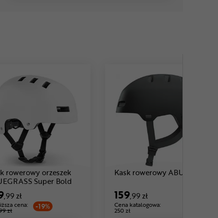
k rowerowy orzeszek
Kask rowerowy ABUS Indy
Cena: 169 ,99 zł
UEGRASS Super Bold
9
159
,99 zł
,99 zł
iższa cena:
Cena katalogowa:
-19%
99 zł
250 zł