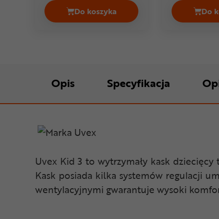
Do koszyka
Do k
Kask rowerowy orzeszek ENDURA P
Opis
Specyfikacja
Op
Uvex Kid 3 to wytrzymały kask dziecięcy 
Kask posiada kilka systemów regulacji u
wentylacyjnymi gwarantuje wysoki komfor