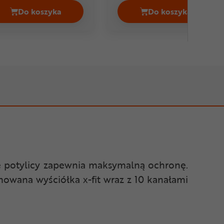
Do koszyka
Do koszyka
BELL Local Cena 234,99 zł
Kask rowerowy orzeszek BLUEGRASS Super Bold 
Kask rowerowy 
nie potylicy zapewnia maksymalną ochronę.
owana wyściółka x-fit wraz z 10 kanałami