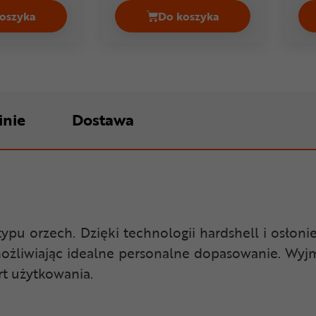
oszyka
Do koszyka
issPot Cena 264,99 zł
Kask rowerowy orzeszek GIRO Quarter FS Cena 169,99 zł
Kask rowerowy orzeszek 
inie
Dostawa
typu orzech. Dzięki technologii hardshell i osło
możliwiając idealne personalne dopasowanie. Wyjm
t użytkowania.