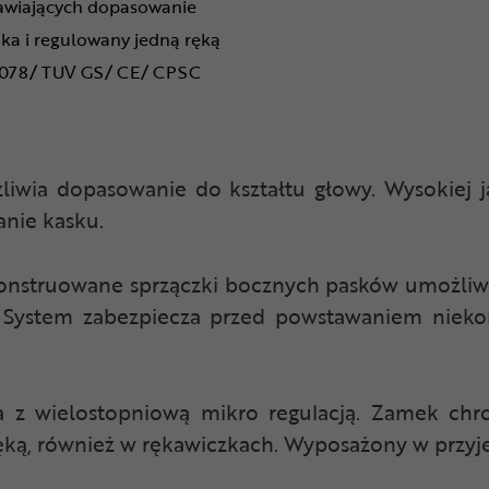
awiających dopasowanie
a i regulowany jedną ręką
 1078/ TUV GS/ CE/ CPSC
żliwia dopasowanie do kształtu głowy. Wysokiej
anie kasku.
skonstruowane sprzączki bocznych pasków umożliwi
 System zabezpiecza przed powstawaniem niekon
 z wielostopniową mikro regulacją. Zamek chr
ęką, również w rękawiczkach. Wyposażony w przyj