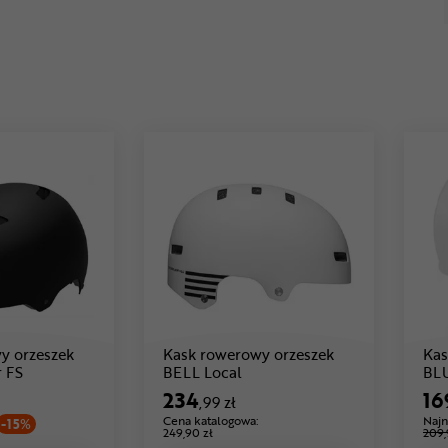
y orzeszek
Kask rowerowy orzeszek
Kas
Cena: 169 ,99 zł
Cena: 234 ,99 zł
 FS
BELL Local
BL
234
16
,99 zł
Cena katalogowa:
Najn
-15%
249,90 zł
209,