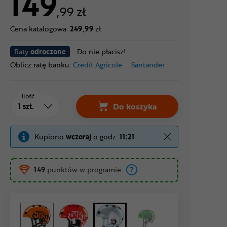
149
,99 zł
Cena katalogowa:
249,99
zł
Raty
odroczone
Do nie płacisz!
Oblicz ratę banku:
Credit Agricole
Santander
Ilość
Do koszyka
Kupiono
wczoraj
o godz.
11:21
149
punktów w programie