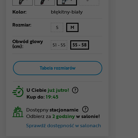
Kolor:
błękitny-biały
Rozmiar:
S
M
Obwód głowy
51 - 55
55 - 58
(cm):
Tabela rozmiarów
U Ciebie
już jutro!
Kup do:
19:45
Dostępny
stacjonarnie
Odbierz za
2 godziny
w salonie!
Sprawdź dostępność w salonach