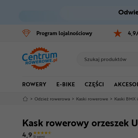
Odwie
Control
M
Program
lojalnościowy
4,9
Menu główne
Informacje o produkcie
Do koszyka
ROWERY
E-BIKE
CZĘŚCI
AKCESO
Szczegółowe informacje
>
Odzież rowerowa
>
Kaski rowerowe
>
Kaski BMX i
Stopka
Kask rowerowy orzeszek U
Mapa strony
4,9
13 opinii