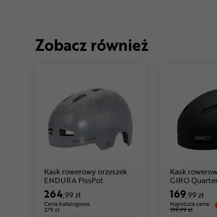
Zobacz również
Kask rowerowy orzeszek
Kask rowerow
Cena: 264 ,99 zł
ENDURA PissPot
GIRO Quarter
264
169
,99 zł
,99 zł
Cena katalogowa:
Najniższa cena:
279 zł
199,99 zł