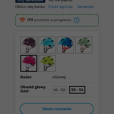
Oblicz ratę banku:
Credit Agricole
Santander
199
punktów w programie
Kolor:
różowy
Obwód głowy
45 - 50
50 - 54
(cm):
Tabela rozmiarów