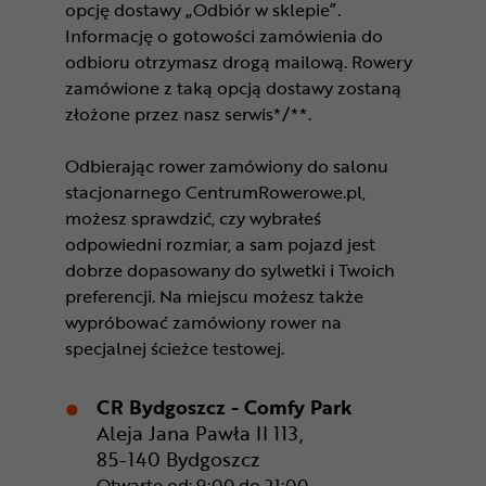
opcję dostawy „Odbiór w sklepie”.
Informację o gotowości zamówienia do
odbioru otrzymasz drogą mailową. Rowery
zamówione z taką opcją dostawy zostaną
złożone przez nasz serwis*/**.
Odbierając rower zamówiony do salonu
stacjonarnego CentrumRowerowe.pl,
możesz sprawdzić, czy wybrałeś
odpowiedni rozmiar, a sam pojazd jest
dobrze dopasowany do sylwetki i Twoich
preferencji. Na miejscu możesz także
wypróbować zamówiony rower na
specjalnej ścieżce testowej.
CR Bydgoszcz - Comfy Park
Aleja Jana Pawła II 113,
85-140 Bydgoszcz
Otwarte od: 9:00 do 21:00