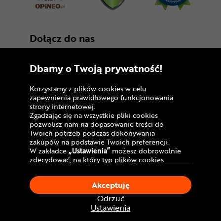
Dołącz do nas
Dbamy o Twoją prywatność!
Korzystamy z plików cookies w celu
zapewnienia prawidłowego funkcjonowania
strony internetowej.
Zgadzając się na wszystkie pliki cookies
Copyright © 2005 - 2026
pozwolisz nam na dopasowanie treści do
Twoich potrzeb podczas dokonywania
Polityka prywatności i zasady korzystania z
zakupów na podstawie Twoich preferencji.
serwisu
W zakładce
„Ustawienia”
możesz dobrowolnie
zdecydować, na który typ plików cookies
Informacja o plikach cookies
chciałbyś zezwolić.
Klikając
„Akceptuję”
, wyrażasz zgodę na
Mapa witryny
Akceptuję
stosowanie ciasteczek zgodnie z ustawieniami
Twojej przeglądarki.
Odrzuć
W dowolnym momencie, możesz dokonać
Ustawienia
zmiany swojego wyboru klikając opcję