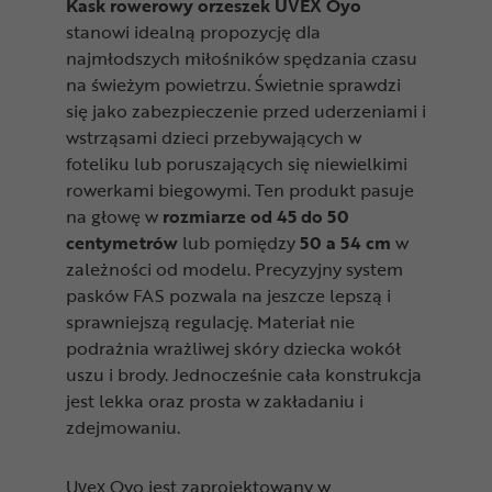
Kask rowerowy orzeszek UVEX Oyo
stanowi idealną propozycję dla
najmłodszych miłośników spędzania czasu
na świeżym powietrzu. Świetnie sprawdzi
się jako zabezpieczenie przed uderzeniami i
wstrząsami dzieci przebywających w
foteliku lub poruszających się niewielkimi
rowerkami biegowymi. Ten produkt pasuje
na głowę w
rozmiarze od 45 do 50
centymetrów
lub pomiędzy
50 a 54 cm
w
zależności od modelu. Precyzyjny system
pasków FAS pozwala na jeszcze lepszą i
sprawniejszą regulację. Materiał nie
podrażnia wrażliwej skóry dziecka wokół
uszu i brody. Jednocześnie cała konstrukcja
jest lekka oraz prosta w zakładaniu i
zdejmowaniu.
Uvex Oyo jest zaprojektowany w