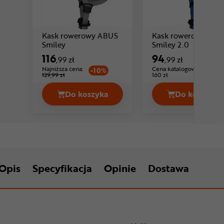
Kask rowerowy ABUS
Kask rowerowy ABU
Cena: 116 ,99 zł
Cena: 94 ,
Smiley
Smiley 2.0
116
94
,99 zł
,99 zł
Najniższa cena:
Cena katalogowa:
-10%
129,99 zł
160 zł
Do koszyka
Do koszyka
Kask rowerowy ABUS Smiley Cena 116
Kask ro
Opis
Specyfikacja
Opinie
Dostawa