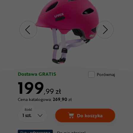
Odżywki
Nowości
Superoferta
Dostawa GRATIS
Porównaj
199
,99 zł
Cena katalogowa:
269,90
zł
Ilość
Do koszyka
Raty
odroczone
Do nie płacisz!