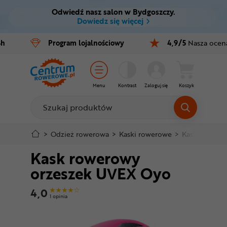
Odwiedź nasz salon w Bydgoszczy.
Ctrl
M
Dowiedz się więcej
Rowery
4h
Program
lojalnościowy
4,9/5
Nasza ocen
Menu główne
E-bike
Informacje o produkcie
Części
Menu
Kontrast
Zaloguj się
Koszyk
Do koszyka
Akcesoria
Odzież
Szczegółowe informacje
>
Odzież rowerowa
>
Kaski rowerowe
>
Kaski dla dzie
Kask rowerowy
Kaski
Stopka
orzeszek UVEX Oyo
Buty
Mapa strony
4,0
1 opinia
Warsztat