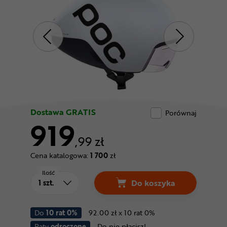
Odżywki
Nowości
Superoferta
Dostawa GRATIS
Porównaj
919
,99 zł
Cena katalogowa:
1 700
zł
Ilość
Do koszyka
Do
10 rat 0%
92.00 zł x 10 rat 0%
Raty
odroczone
Do nie płacisz!