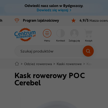
Odwiedź nasz salon w Bydgoszczy.
Ctrl
M
Dowiedz się więcej
Rowery
4h
Program
lojalnościowy
4,9/5
Nasza ocen
Menu główne
E-bike
Informacje o produkcie
Części
Menu
Kontrast
Zaloguj się
Koszyk
Do koszyka
Akcesoria
Odzież
Szczegółowe informacje
>
Odzież rowerowa
>
Kaski rowerowe
>
Kaski czasow
Kask rowerowy POC
Kaski
Stopka
Cerebel
Buty
Mapa strony
Warsztat