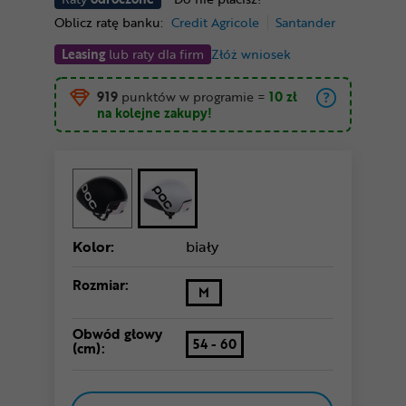
Oblicz ratę banku:
Credit Agricole
Santander
Leasing
lub raty dla firm
Złóż wniosek
919
punktów w programie
=
10 zł
na kolejne zakupy!
Kolor:
biały
Rozmiar:
M
Obwód głowy
54 - 60
(cm):