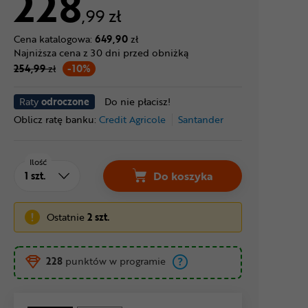
228
,99 zł
Cena katalogowa:
649,90
zł
Najniższa cena z 30 dni przed obniżką
254,99
zł
-10%
Raty
odroczone
Do nie płacisz!
Oblicz ratę banku:
Credit Agricole
Santander
Ilość
Do koszyka
Ostatnie
2 szt.
228
punktów w programie