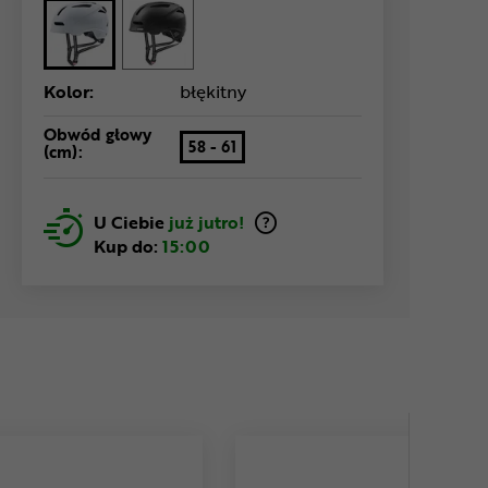
Kolor:
błękitny
Obwód głowy
58 - 61
(cm):
U Ciebie
już jutro!
Kup do:
15:00