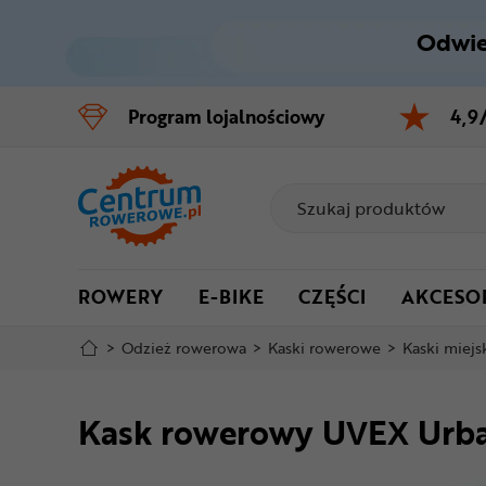
Odwie
Control
M
Program
lojalnościowy
4,9
Menu główne
Informacje o produkcie
Do koszyka
ROWERY
E-BIKE
CZĘŚCI
AKCESO
Szczegółowe informacje
>
Odzież rowerowa
>
Kaski rowerowe
>
Kaski miejs
Stopka
Kask rowerowy UVEX Urba
Mapa strony