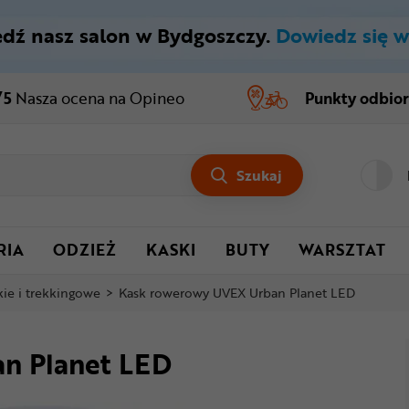
dź nasz salon w Bydgoszczy.
Dowiedz się w
/5
Nasza ocena
na Opineo
Punkty odbio
Szukaj
RIA
ODZIEŻ
KASKI
BUTY
WARSZTAT
kie i trekkingowe
>
Kask rowerowy UVEX Urban Planet LED
n Planet LED