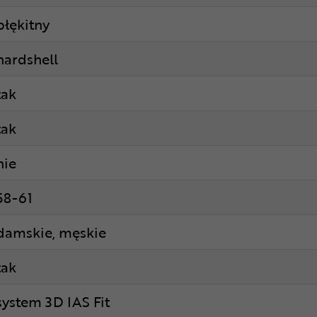
błękitny
hardshell
tak
tak
nie
58-61
damskie, męskie
tak
system 3D IAS Fit