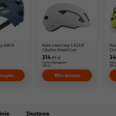
wy ABUS
Kask rowerowy LAZER
Ka
Cena: 249 ,99 zł
Cena: 214 ,99 zł
CityZen KinetiCore
Cro
214
24
,99 zł
Cena katalogowa:
Cena
229 zł
319 z
oszyka
Do koszyka
na 379,99 zł
Kask rowerowy ABUS Hyban 2.0 Cena 249,99 zł
Kask rowerowy LAZER Ci
inie
Dostawa