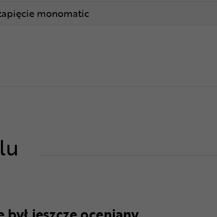
zapięcie monomatic
lu
 był jeszcze oceniany.