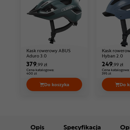
Kask rowerowy ABUS
Kask rowero
Cena: 379 ,99 zł
Aduro 3.0
Hyban 2.0
379
249
,99 zł
,99 zł
Cena katalogowa:
Cena katalogowa:
400 zł
395 zł
Do koszyka
Do k
Kask rowerowy ABUS Aduro 3.0 Ce
Opis
Specyfikacja
Op