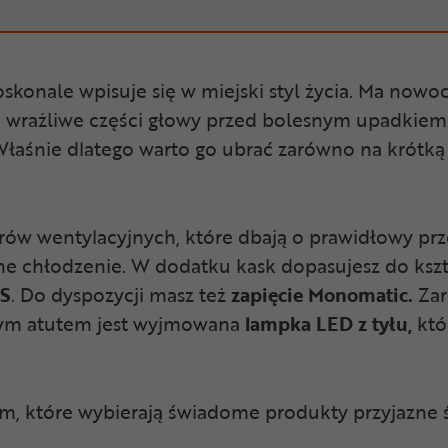
skonale wpisuje się w miejski styl życia. Ma nowo
ni wrażliwe części głowy przed bolesnym upadkiem
łaśnie dlatego warto go ubrać zarówno na krótką p
ów wentylacyjnych, które dbają o prawidłowy przepł
e chłodzenie. W dodatku kask dopasujesz do kszta
AS
. Do dyspozycji masz też
zapięcie Monomatic.
Zar
wym atutem jest wyjmowana
lampka LED z tyłu,
któ
, które wybierają świadome produkty przyjazne śr