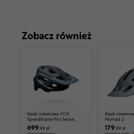
Zobacz również
Kask rowerowy FOX
Kask rowero
Speedframe Pro Sense
Nomad 2
Cena: 699 ,99 zł
MIPS
699
179
,99 zł
,99 zł
Cena katalogowa:
Najniższa cena: