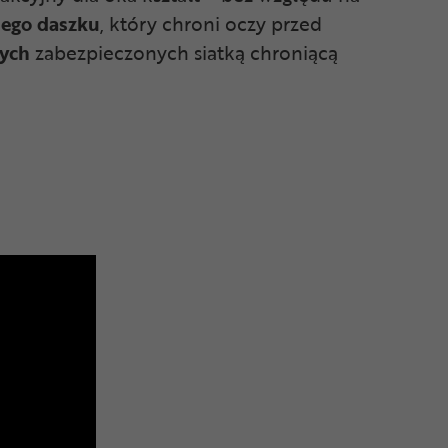
iego daszku
, który chroni oczy przed
nych
zabezpieczonych siatką chroniącą