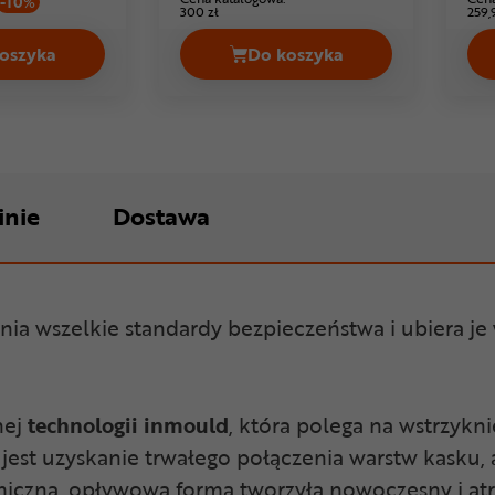
-10%
300 zł
259,
oszyka
Do koszyka
ro Sense MIPS Cena 699,99 zł
Kask rowerowy BELL Nomad 2 Cena 179,99 zł
Kask rowerowy ABUS MoT
inie
Dostawa
łnia wszelkie standardy bezpieczeństwa i ubiera j
nej
technologii inmould
, która polega na wstrzykn
jest uzyskanie trwałego połączenia warstw kasku,
iczna, opływowa forma tworzyła nowoczesny i atra