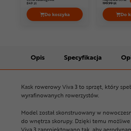
849 zł
199,99 zł
Do koszyka
Do k
Kask rowerowy FOX Speedframe P
Opis
Specyfikacja
Op
Kask rowerowy Viva 3 to sprzęt, który spe
wyrafinowanych rowerzystów.
Model został skonstruowany w nowoczes
do wnętrza skorupy. Dzięki temu możliwe 
Viva 3 zaprojektowano tak, aby aerodynam