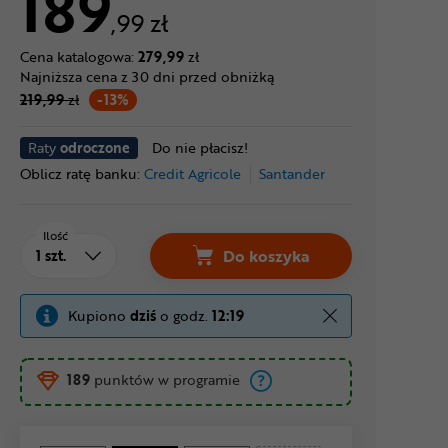
189
,99 zł
Cena katalogowa:
279,99
zł
Najniższa cena z 30 dni przed obniżką
219,99
zł
-13%
Raty
odroczone
Do nie płacisz!
Oblicz ratę banku:
Credit Agricole
Santander
Ilość
Do koszyka
Kupiono
dziś
o godz.
12:19
189
punktów w programie