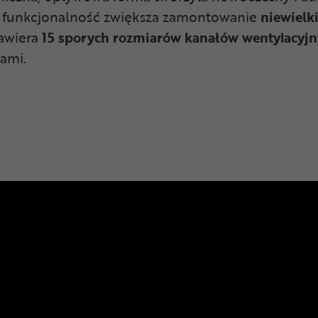
ego funkcjonalność zwiększa zamontowanie
niewielk
awiera
15 sporych rozmiarów kanałów wentylacyj
ami.