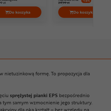
-13%
99 zł
219,99 zł
Do koszyka
Do koszyka
rip Cena 199,99 zł
Kask rowerowy UVEX I-vo Cena 214,99 zł
Kask rowerowy 
e w nietuzinkową formę. To propozycja dla
ięciu
sprężystej pianki EPS
bezpośrednio
 a tym samym wzmocnienie jego struktury.
kcyjny dla oka kształt – bez względu na