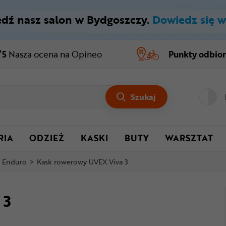
dź nasz salon w Bydgoszczy.
Dowiedz się w
/5
Nasza ocena
na Opineo
Punkty odbio
Szukaj
RIA
ODZIEŻ
KASKI
BUTY
WARSZTAT
i Enduro
>
Kask rowerowy UVEX Viva 3
 3