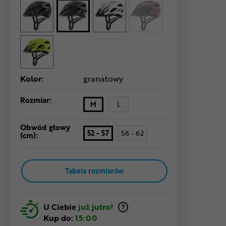
Kolor:
granatowy
Rozmiar:
M
L
Obwód głowy
52 - 57
56 - 62
(cm):
Tabela rozmiarów
U Ciebie
już jutro!
Kup do:
15:00