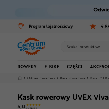
Odwie
Control
M
Program
lojalnościowy
4,9
Menu główne
Informacje o produkcie
Do koszyka
ROWERY
E-BIKE
CZĘŚCI
AKCESO
Szczegółowe informacje
>
Odzież rowerowa
>
Kaski rowerowe
>
Kaski MTB 
Stopka
Kask rowerowy UVEX Viva
Mapa strony
5,0
34 opinie