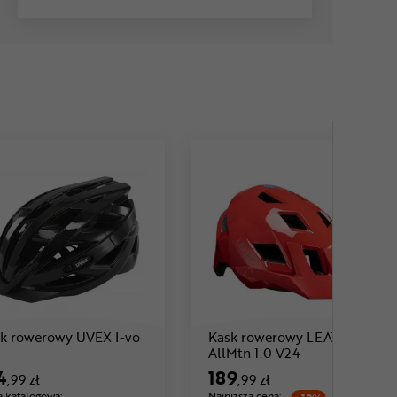
Cena: 214 ,99 zł
k rowerowy UVEX I-vo
Kask rowerowy LEATT MTB
Cena: 189 ,99 zł
AllMtn 1.0 V24
4
189
,99 zł
,99 zł
 katalogowa:
Najniższa cena: