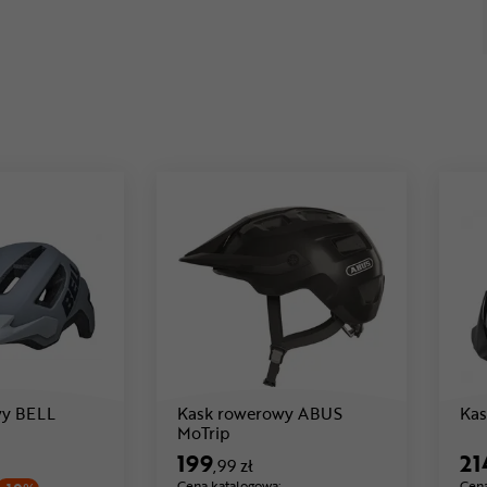
wy BELL
Kask rowerowy ABUS
Kas
Cena: 179 ,99 zł
Cena: 199 ,99 zł
MoTrip
199
21
,99 zł
Cena katalogowa:
Cena