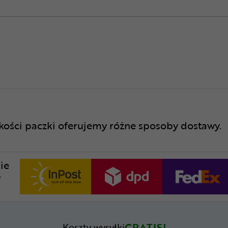
lkości paczki oferujemy różne sposoby dostawy.
ie
w
GRATIS!
Koszty wysyłki