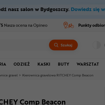
dź nasz salon w Bydgoszczy.
Dowiedz się w
/5
Nasza ocena
na Opineo
Punkty odbio
Szukaj
RIA
ODZIEŻ
KASKI
BUTY
WARSZTAT
nice gravel
>
Kierownica gravelowa RITCHEY Comp Beacon
ITCHEY Comp Beacon