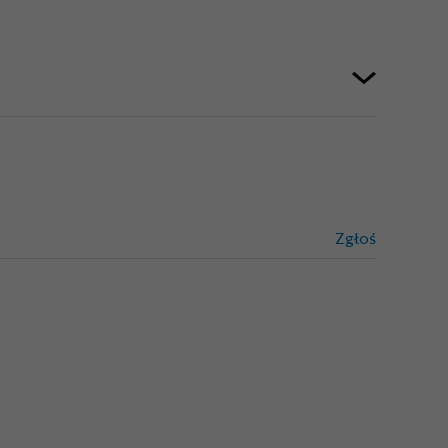
Zgłoś
treści niez