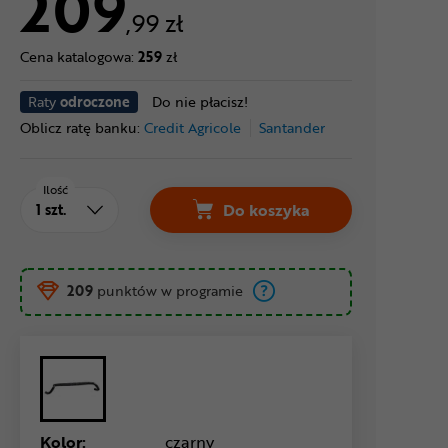
209
,99 zł
Cena katalogowa:
259
zł
Raty
odroczone
Do nie płacisz!
Oblicz ratę banku:
Credit Agricole
Santander
Ilość
Do koszyka
209
punktów w programie
Kolor:
czarny