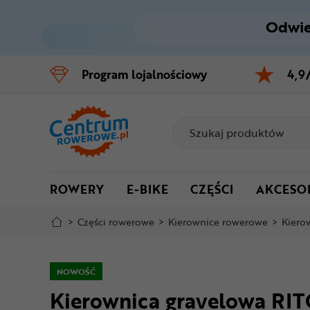
Odwie
Control
M
Program
lojalnościowy
4,9
Menu główne
Informacje o produkcie
Do koszyka
ROWERY
E-BIKE
CZĘŚCI
AKCESO
Szczegółowe informacje
>
Części rowerowe
>
Kierownice rowerowe
>
Kierow
Stopka
Mapa strony
NOWOŚĆ
Kierownica gravelowa R