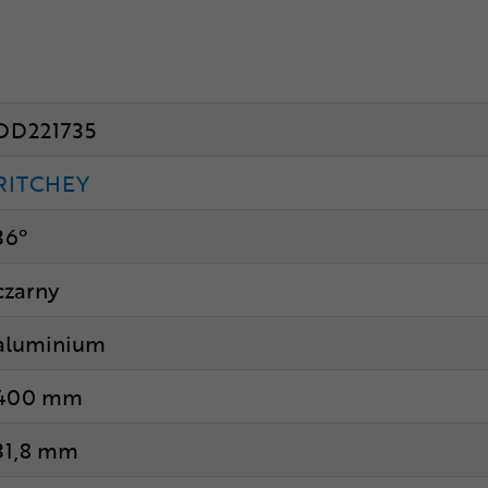
DD221735
RITCHEY
36°
czarny
aluminium
400 mm
31,8 mm