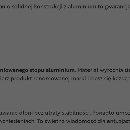
con
o solidnej konstrukcji z aluminium to gwaranc
eniowanego stopu aluminium
. Materiał wyróżnia 
erz produkt renomowanej marki i ciesz się każdą t
anie dłoni bez utraty stabilności. Ponadto umożli
wzniesieniach. To świetna wiadomość dla entuzjas