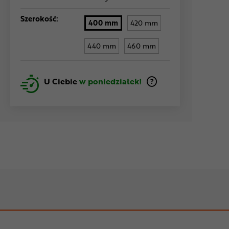
Szerokość:
400 mm
420 mm
440 mm
460 mm
U Ciebie
w poniedziałek!