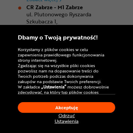
CR Zabrze - M1 Zabrze
ul. Plutonowego Ryszarda
Szkubacza 1,
41-800 Zabrze
Otwarte od: 9:00 do 21:00
Dbamy o Twoją prywatność!
CR Zabrze - M1 Zabrze
Zobacz więcej
Korzystamy z plików cookies w celu
Gdańsk
zapewnienia prawidłowego funkcjonowania
strony internetowej.
Zgadzając się na wszystkie pliki cookies
pozwolisz nam na dopasowanie treści do
Bydgoszcz
Twoich potrzeb podczas dokonywania
zakupów na podstawie Twoich preferencji.
Poznań
Warszawa
W zakładce
„Ustawienia”
możesz dobrowolnie
zdecydować, na który typ plików cookies
chciałbyś zezwolić.
Wrocław
Klikając
„Akceptuję”
, wyrażasz zgodę na
Akceptuję
stosowanie ciasteczek zgodnie z ustawieniami
Twojej przeglądarki.
Zabrze
Odrzuć
W dowolnym momencie, możesz dokonać
Kraków
Rzeszów
Ustawienia
zmiany swojego wyboru klikając opcję
„Ustawienia”
w Polityce Cookies.