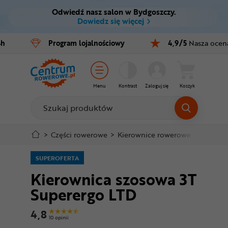
Odwiedź nasz salon w Bydgoszczy.
Ctrl
M
Dowiedz się więcej
Rowery
4h
Program
lojalnościowy
4,9/5
Nasza ocen
Menu główne
E-bike
Informacje o produkcie
Części
Menu
Kontrast
Zaloguj się
Koszyk
Do koszyka
Akcesoria
Odzież
Szczegółowe informacje
>
Części rowerowe
>
Kierownice rowerowe
>
Kierown
Kaski
SUPEROFERTA
Stopka
Kierownica szosowa 3T
Buty
Superergo LTD
Mapa strony
Warsztat
4,8
10 opinii