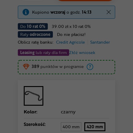
Kupiono
wczoraj
o godz.
14:13
Do
10 rat 0%
39.00 zł x 10 rat 0%
Raty
odroczone
Do nie płacisz!
Oblicz ratę banku:
Credit Agricole
Santander
Leasing
lub raty dla firm
Złóż wniosek
389
punktów w programie
Kolor:
czarny
Szerokość:
400 mm
420 mm