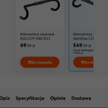
Kierownica szosowa
Kierownica szosowa
Cena: 69 ,99 zł
Ce
KALLOY HBCR22
Aeroflux LTD
69
549
,99 zł
,99 zł
Cena katalogowa:
1 799 zł
Do koszyka
Do koszyka
Kierownica szosowa KALLOY HBCR22
Kierown
Opis
Specyfikacja
Opinie
Dostawa