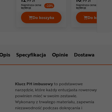
,99 zł
,99 zł
Najniższa cena:
Najniższa cena:
-23%
-35%
16,99 zł
16,99 zł
Do koszyka
Do koszyka
Klucz i
Klucz imbusowy BIKE HA
Opis
Specyfikacja
Opinie
Dostawa
Klucz PH imbusowy
to podstawowe
narzędzie, które każdy entuzjasta rowerowy
powinien mieć w swoim zestawie.
Wykonany z trwałego materiału, zapewnia
niezawodność podczas dokręcania i