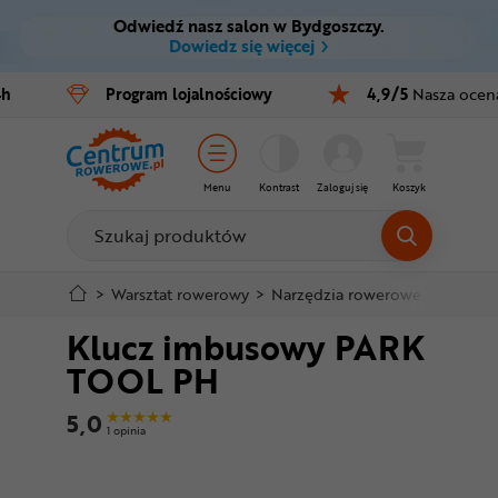
Odwiedź nasz salon w Bydgoszczy.
Ctrl
M
Dowiedz się więcej
Rowery
4h
Program
lojalnościowy
4,9/5
Nasza ocen
Menu główne
E-bike
Informacje o produkcie
Części
Menu
Kontrast
Zaloguj się
Koszyk
Do koszyka
Akcesoria
Odzież
Szczegółowe informacje
>
Warsztat rowerowy
>
Narzędzia rowerowe
>
Klucze
Klucz imbusowy PARK
Kaski
Stopka
TOOL PH
Buty
Mapa strony
5,0
1 opinia
Warsztat