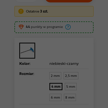
Ostatnie
3 szt.
44
punkty w programie
Kolor:
niebieski-czarny
Rozmiar:
2 mm
2,5 mm
4 mm
5 mm
6 mm
8 mm