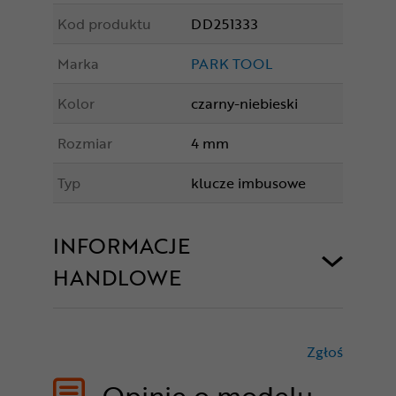
Kod produktu
DD251333
Marka
PARK TOOL
Kolor
czarny-niebieski
Rozmiar
4 mm
Typ
klucze imbusowe
INFORMACJE
HANDLOWE
Zgłoś
treści nie
Opinie o modelu