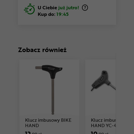
U Ciebie
już jutro!
Kup do:
19:45
Zobacz również
Klucz imbusowy BIKE
Klucz imbusowy BI
Cena: 12 ,99 zł
Cen
HAND
HAND YC-4TPHB
12
10