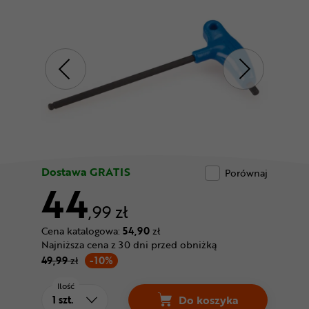
Odżywki
Nowości
Superoferta
Dostawa GRATIS
Porównaj
44
,99 zł
Cena katalogowa:
54,90
zł
Najniższa cena z 30 dni przed obniżką
49,99
zł
-10%
Ilość
Do koszyka
Klucz imbusowy PAR