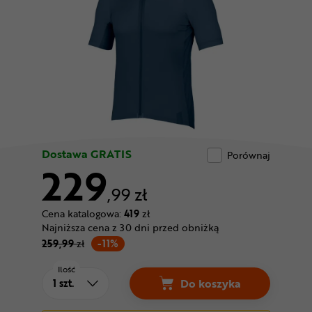
Odżywki
Nowości
Superoferta
Dostawa GRATIS
Porównaj
229
,99 zł
Cena katalogowa:
419
zł
Najniższa cena z 30 dni przed obniżką
259,99
zł
-11%
Ilość
Do koszyka