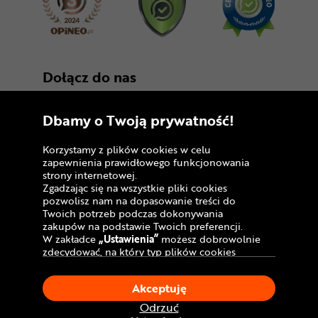
Dołącz do nas
Dbamy o Twoją prywatność!
Korzystamy z plików cookies w celu
zapewnienia prawidłowego funkcjonowania
strony internetowej.
Zgadzając się na wszystkie pliki cookies
Copyright © 2005 - 2026
pozwolisz nam na dopasowanie treści do
Twoich potrzeb podczas dokonywania
Polityka prywatności i zasady korzystania z
zakupów na podstawie Twoich preferencji.
serwisu
W zakładce
„Ustawienia”
możesz dobrowolnie
zdecydować, na który typ plików cookies
Informacja o plikach cookies
chciałbyś zezwolić.
Klikając
„Akceptuję”
, wyrażasz zgodę na
Mapa witryny
Akceptuję
stosowanie ciasteczek zgodnie z ustawieniami
Twojej przeglądarki.
Odrzuć
W dowolnym momencie, możesz dokonać