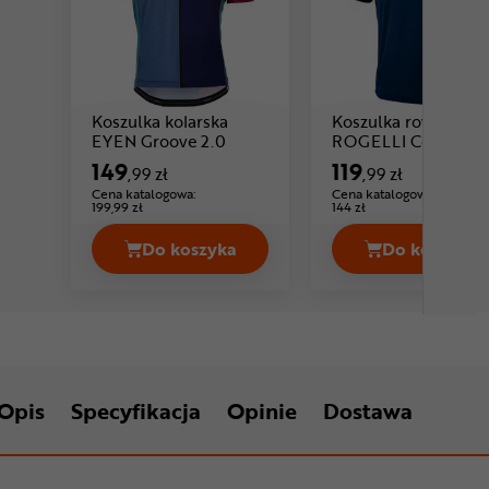
Koszulka kolarska
Koszulka rowerowa
Cena: 149 ,99 zł
EYEN Groove 2.0
ROGELLI Core
149
119
,99 zł
,99 zł
Cena katalogowa:
Cena katalogowa:
199,99 zł
144 zł
Do koszyka
Do koszyka
Koszulka kolarska EYEN Groove 2.0 C
Koszulk
Opis
Specyfikacja
Opinie
Dostawa