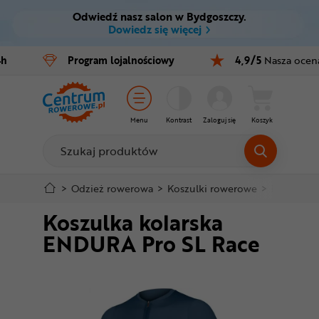
Odwiedź nasz salon w Bydgoszczy.
Ctrl
M
Dowiedz się więcej
Rowery
4h
Program
lojalnościowy
4,9/5
Nasza ocen
Menu główne
E-bike
Informacje o produkcie
Części
Menu
Kontrast
Zaloguj się
Koszyk
Do koszyka
Akcesoria
Odzież
Szczegółowe informacje
>
Odzież rowerowa
>
Koszulki rowerowe
>
Krótki rę
Koszulka kolarska
Kaski
Stopka
ENDURA Pro SL Race
Buty
Mapa strony
Warsztat