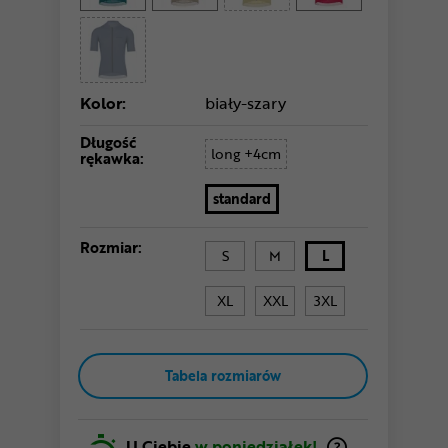
Kolor:
biały-szary
Długość
long +4cm
rękawka:
standard
Rozmiar:
S
M
L
XL
XXL
3XL
Tabela rozmiarów
U Ciebie
w poniedziałek!