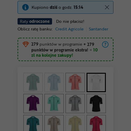
Kupiono
dziś
o godz.
15:14
Raty
odroczone
Do nie płacisz!
Oblicz ratę banku:
Credit Agricole
Santander
279
punktów w programie
+ 279
punktów w programie ekstra!
=
10
zł
na kolejne zakupy!