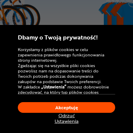
Dbamy o Twoją prywatność!
Korzystamy z plików cookies w celu
zapewnienia prawidłowego funkcjonowania
Odbiór osobisty w salonach
strony internetowej.
CentrumRowerowe.pl
Zgadzając się na wszystkie pliki cookies
pozwolisz nam na dopasowanie treści do
Twoich potrzeb podczas dokonywania
Zamówienie internetowe możesz odebrać
zakupów na podstawie Twoich preferencji.
w jednym z naszych sklepów stacjonarnych.
W zakładce
„Ustawienia”
możesz dobrowolnie
Chcesz skorzystać z tej możliwości? Dodaj
zdecydować, na który typ plików cookies
chciałbyś zezwolić.
produkty do koszyka i wybierz bezpłatną
Klikając
„Akceptuję”
, wyrażasz zgodę na
opcję dostawy „Odbiór w sklepie”.
Akceptuję
stosowanie ciasteczek zgodnie z ustawieniami
Informację o gotowości zamówienia do
Twojej przeglądarki.
Odrzuć
W dowolnym momencie, możesz dokonać
odbioru otrzymasz drogą mailową. Rowery
Ustawienia
zmiany swojego wyboru klikając opcję
zamówione z taką opcją dostawy zostaną
„Ustawienia”
w Polityce Cookies.