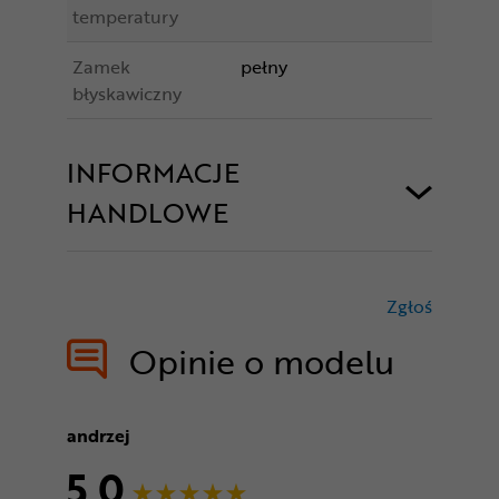
temperatury
Zamek
pełny
błyskawiczny
INFORMACJE
HANDLOWE
Zgłoś
treści nie
Opinie o modelu
andrzej
5,0