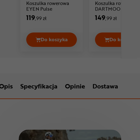
Koszulka rowerowa
Koszulka rowerowa
Cena: 119 ,99 zł
EYEN Pulse
DARTMOOR
Cena
Blackwoods
119
149
,99 zł
,99 zł
Do koszyka
Do koszyka
Koszulka rowerowa EYEN Pulse Cena 
Koszulk
Opis
Specyfikacja
Opinie
Dostawa