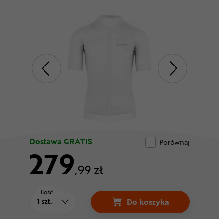
Odżywki
Nowości
Superoferta
Dostawa GRATIS
Porównaj
279
,99 zł
Ilość
Do koszyka