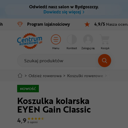
Odwiedź nasz salon w Bydgoszczy.
Ctrl
M
Dowiedz się więcej
Rowery
4h
Program
lojalnościowy
4,9/5
Nasza ocen
Menu główne
E-bike
Informacje o produkcie
Części
Menu
Kontrast
Zaloguj się
Koszyk
Do koszyka
Akcesoria
Odzież
Szczegółowe informacje
>
Odzież rowerowa
>
Koszulki rowerowe
>
Krótki rę
Kaski
NOWOŚĆ
Stopka
Koszulka kolarska
Buty
EYEN Gain Classic
Mapa strony
Warsztat
4,9
6 opinii