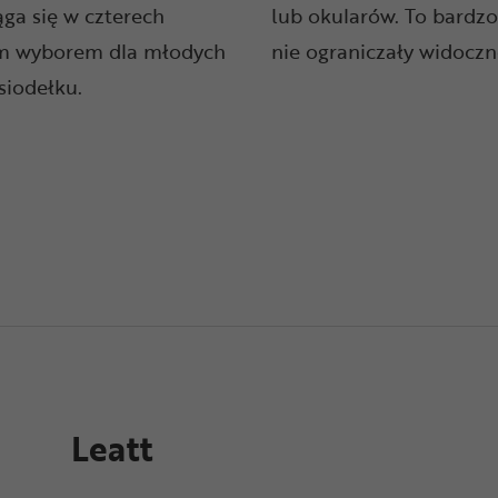
ąga się w czterech
lub okularów. To bardz
nym wyborem dla młodych
nie ograniczały widoczn
siodełku.
Leatt