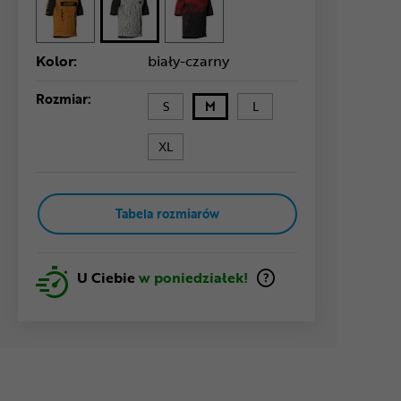
Kolor:
biały-czarny
Rozmiar:
S
M
L
XL
Tabela rozmiarów
U Ciebie
w poniedziałek!