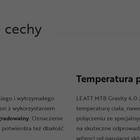
e cechy
Temperatura p
kiego i wytrzymałego
LEATT MTB Gravity 4.0 
 on z wykorzystaniem
temperaturę ciała, naw
gradowalny
. Oznaczenie
połączeniu ze specjalny
 potwierdza też dbałość
na skuteczne odprowad
wilgoci od parującej sk