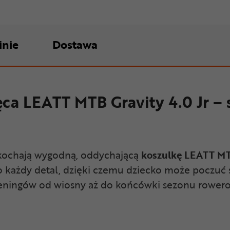
inie
Dostawa
ca LEATT MTB Gravity 4.0 Jr –
okochają wygodną, oddychającą
koszulkę LEATT MTB
 o każdy detal, dzięki czemu dziecko może poczuć 
treningów od wiosny aż do końcówki sezonu rower