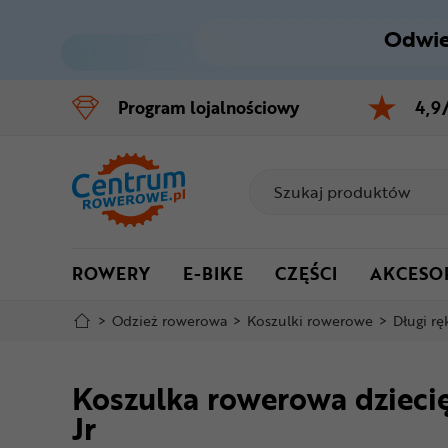
Odwie
Control
M
Program
lojalnościowy
4,9
Menu główne
Informacje o produkcie
Do koszyka
ROWERY
E-BIKE
CZĘŚCI
AKCESO
Szczegółowe informacje
>
Odzież rowerowa
>
Koszulki rowerowe
>
Długi r
Stopka
Koszulka rowerowa dzieci
Mapa strony
Jr