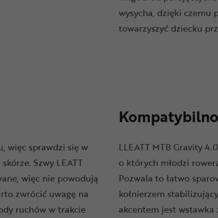
wysycha, dzięki czemu 
towarzyszyć dziecku prz
Kompatybilnoś
, więc sprawdzi się w
LLEATT MTB Gravity 4.0 
j skórze. Szwy LEATT
o których młodzi rowerz
wane, więc nie powodują
Pozwala to łatwo sparo
Warto zwrócić uwagę na
kołnierzem stabilizują
body ruchów w trakcie
akcentem jest wstawka z