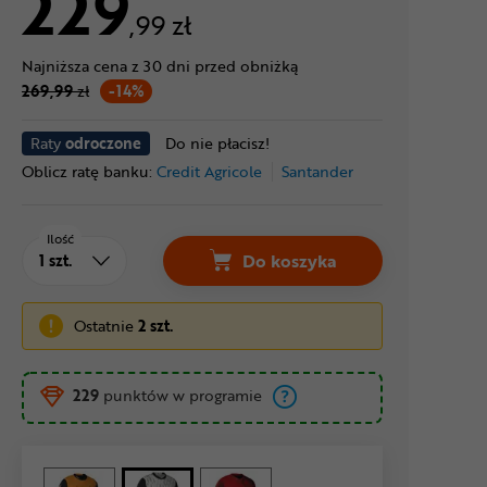
229
,99 zł
Najniższa cena z 30 dni przed obniżką
269,99
zł
-14%
Raty
odroczone
Do nie płacisz!
Oblicz ratę banku:
Credit Agricole
Santander
Ilość
Do koszyka
Ostatnie
2 szt.
229
punktów w programie