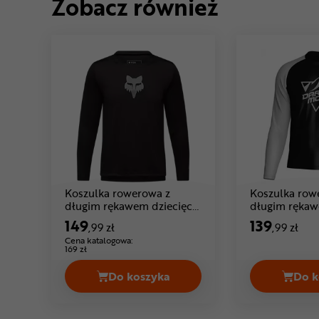
Zobacz również
Koszulka rowerowa z
Koszulka row
długim rękawem dziecięca
długim rękaw
FOX Ranger Head LS Youth
DARTMOOR D
149
139
,99 zł
,99 zł
Cena: 149 ,99 zł
Cen
Junior
Cena katalogowa:
169 zł
Do koszyka
Do k
Koszulka rowerowa z długim ręka