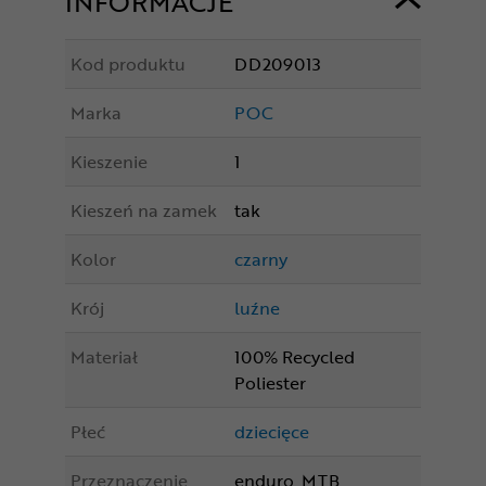
INFORMACJE
Kod produktu
DD209013
Marka
POC
Kieszenie
1
Kieszeń na zamek
tak
Kolor
czarny
Krój
luźne
Materiał
100% Recycled
Poliester
Płeć
dziecięce
Przeznaczenie
enduro, MTB