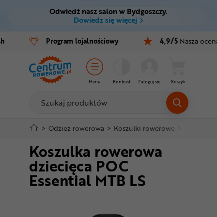
Odwiedź nasz salon w Bydgoszczy.
Ctrl
M
Dowiedz się więcej
Rowery
4h
Program
lojalnościowy
4,9/5
Nasza ocen
Menu główne
E-bike
Informacje o produkcie
Części
Menu
Kontrast
Zaloguj się
Koszyk
Szczegółowe informacje
Akcesoria
Odzież
Stopka
>
Odzież rowerowa
>
Koszulki rowerowe
>
Długi ręk
Koszulka rowerowa
Kaski
Mapa strony
dziecięca POC
Buty
Essential MTB LS
Warsztat