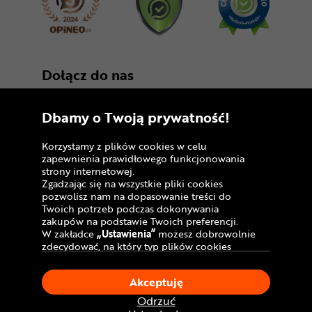
Dołącz do nas
Dbamy o Twoją prywatność!
Korzystamy z plików cookies w celu
zapewnienia prawidłowego funkcjonowania
strony internetowej.
Zgadzając się na wszystkie pliki cookies
Copyright © 2005 - 2026
pozwolisz nam na dopasowanie treści do
Twoich potrzeb podczas dokonywania
Polityka prywatności i zasady korzystania z
zakupów na podstawie Twoich preferencji.
serwisu
W zakładce
„Ustawienia”
możesz dobrowolnie
zdecydować, na który typ plików cookies
Informacja o plikach cookies
chciałbyś zezwolić.
Klikając
„Akceptuję”
, wyrażasz zgodę na
Mapa witryny
Akceptuję
stosowanie ciasteczek zgodnie z ustawieniami
Twojej przeglądarki.
Odrzuć
W dowolnym momencie, możesz dokonać