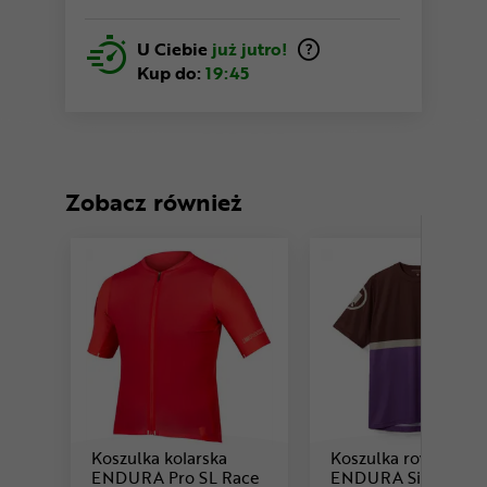
U Ciebie
już jutro!
Kup do:
19:45
Zobacz również
Koszulka kolarska
Koszulka rowerowa
Cena: 359 ,99 zł
ENDURA Pro SL Race
ENDURA Singletrac