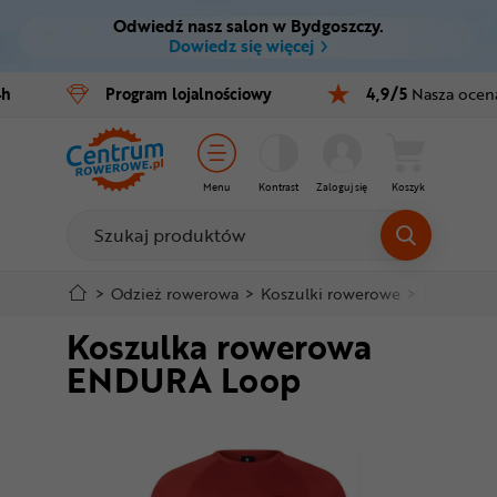
Odwiedź nasz salon w Bydgoszczy.
Ctrl
M
Dowiedz się więcej
Rowery
4h
Program
lojalnościowy
4,9/5
Nasza ocen
Menu główne
E-bike
Informacje o produkcie
Części
Menu
Kontrast
Zaloguj się
Koszyk
Do koszyka
Akcesoria
Odzież
Szczegółowe informacje
>
Odzież rowerowa
>
Koszulki rowerowe
>
Krótki rę
Koszulka rowerowa
Kaski
Stopka
ENDURA Loop
Buty
Mapa strony
Warsztat