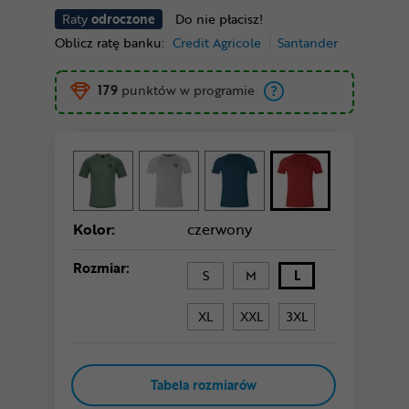
Raty
odroczone
Do nie płacisz!
Oblicz ratę banku:
Credit Agricole
Santander
179
punktów w programie
Kolor:
czerwony
Rozmiar:
S
M
L
XL
XXL
3XL
Tabela rozmiarów