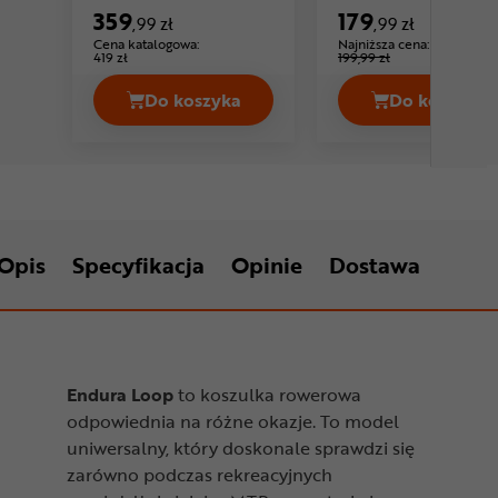
Cena: 1
Core Tee II
359
179
,99 zł
,99 zł
Cena katalogowa:
Najniższa cena:
-10%
419 zł
199,99 zł
Do koszyka
Do koszyka
Koszulka kolarska ENDURA Pro SL Ra
Koszulk
Opis
Specyfikacja
Opinie
Dostawa
Endura Loop
to koszulka rowerowa
odpowiednia na różne okazje. To model
uniwersalny, który doskonale sprawdzi się
zarówno podczas rekreacyjnych