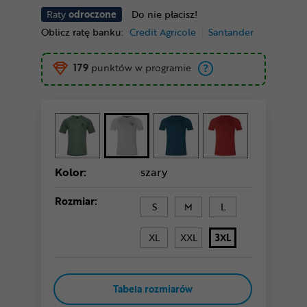
Raty
odroczone
Do nie płacisz!
Oblicz ratę banku:
Credit Agricole
Santander
179
punktów w programie
Kolor:
szary
Rozmiar:
S
M
L
XL
XXL
3XL
Tabela rozmiarów