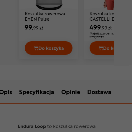
Koszulka rowerowa
Koszulka kolarska
Cena: 99 ,99 zł
EYEN Pulse
CASTELLI Espresso 
99
499
,99 zł
,99 zł
Najniższa cena:
-13%
579,99 zł
Do koszyka
Do koszyka
Koszulka rowerowa EYEN Pulse Cena 
Koszulka
Opis
Specyfikacja
Opinie
Dostawa
Endura Loop
to koszulka rowerowa