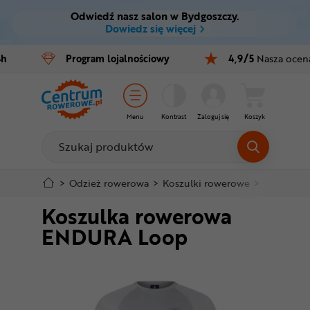
Odwiedź nasz salon w Bydgoszczy.
Ctrl
M
Dowiedz się więcej
Rowery
4h
Program
lojalnościowy
4,9/5
Nasza ocen
Menu główne
E-bike
Informacje o produkcie
Części
Menu
Kontrast
Zaloguj się
Koszyk
Do koszyka
Akcesoria
Odzież
Szczegółowe informacje
>
Odzież rowerowa
>
Koszulki rowerowe
>
Krótki rę
Koszulka rowerowa
Kaski
Stopka
ENDURA Loop
Buty
Mapa strony
Warsztat