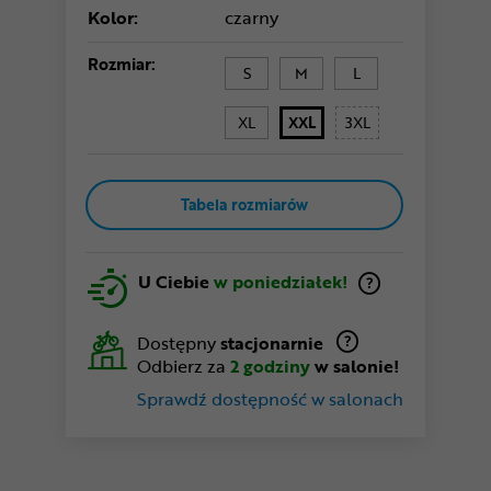
Kolor:
czarny
Rozmiar:
S
M
L
XL
XXL
3XL
Tabela rozmiarów
U Ciebie
w poniedziałek!
Dostępny
stacjonarnie
Odbierz za
2 godziny
w salonie!
Sprawdź dostępność w salonach