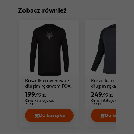
Zobacz również
Koszulka rowerowa z
Koszulka rowerowa 
długim rękawem FOX
długim rękawem
Cena: 199 ,99 zł
Ranger Head
ENDURA Singletrac
199
249
,99 zł
,99 zł
Cena: 249 ,99 
Fleece
Cena katalogowa:
Cena katalogowa:
239 zł
299 zł
Do koszyka
Do koszyka
Koszulka rowerowa z długim rękawe
Koszulk