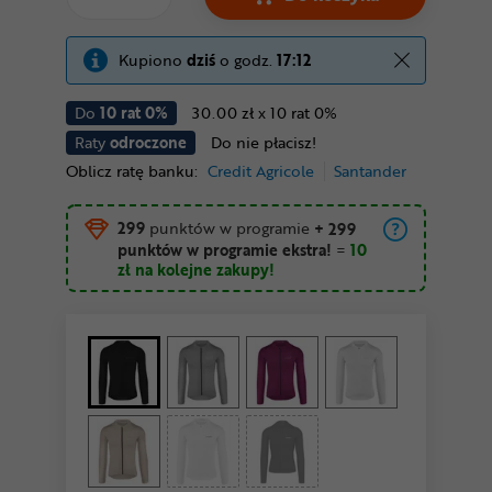
Kupiono
dziś
o godz.
17:12
Do
10 rat 0%
30.00 zł x 10 rat 0%
Raty
odroczone
Do nie płacisz!
Oblicz ratę banku:
Credit Agricole
Santander
299
punktów w programie
+ 299
punktów w programie ekstra!
=
10
zł
na kolejne zakupy!