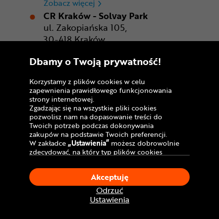
CR Gdańsk - Morski Park Ha
Zobacz więcej
CR Kraków - Solvay Park
ul. Zakopiańska 105,
30-418 Kraków
Otwarte od: 10:00 do 21:00
Dbamy o Twoją prywatność!
CR Kraków - Solvay Park
Zobacz więcej
CR Poznań - M1 Poznań
Korzystamy z plików cookies w celu
ul. Szwajcarska 14,
zapewnienia prawidłowego funkcjonowania
61-285 Poznań
strony internetowej.
Zgadzając się na wszystkie pliki cookies
Otwarte od: 09:00 do 21:00
pozwolisz nam na dopasowanie treści do
CR Poznań - M1 Poznań
Zobacz więcej
Twoich potrzeb podczas dokonywania
CR Rzeszów
zakupów na podstawie Twoich preferencji.
W zakładce
„Ustawienia”
możesz dobrowolnie
ul. Podpromie 5,
zdecydować, na który typ plików cookies
35-051 Rzeszów
chciałbyś zezwolić.
Otwarte od: 10:00 do 21:00
Klikając
„Akceptuję”
, wyrażasz zgodę na
Akceptuję
stosowanie ciasteczek zgodnie z ustawieniami
CR Rzeszów
Zobacz więcej
Twojej przeglądarki.
Odrzuć
CR Warszawa - CH Okęcie Park
W dowolnym momencie, możesz dokonać
Ustawienia
zmiany swojego wyboru klikając opcję
Aleja Krakowska 61,
„Ustawienia”
w Polityce Cookies.
02-183 Warszawa