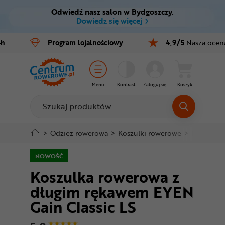
Odwiedź nasz salon w Bydgoszczy.
Ctrl
M
Dowiedz się więcej
Rowery
4h
Program
lojalnościowy
4,9/5
Nasza ocen
Menu główne
E-bike
Informacje o produkcie
Części
Menu
Kontrast
Zaloguj się
Koszyk
Do koszyka
Akcesoria
Odzież
Szczegółowe informacje
>
Odzież rowerowa
>
Koszulki rowerowe
>
Długi ręk
Kaski
NOWOŚĆ
Stopka
Koszulka rowerowa z
Buty
długim rękawem EYEN
Mapa strony
Warsztat
Gain Classic LS