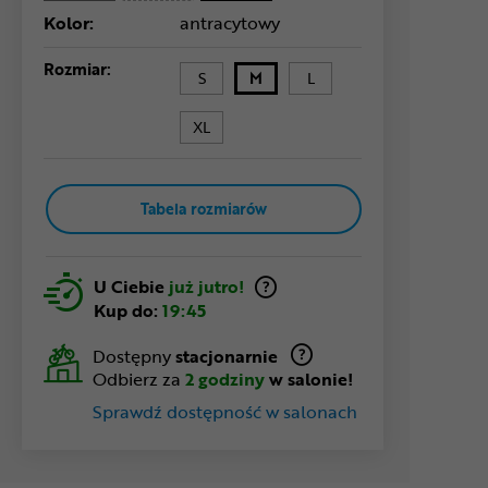
Kolor:
antracytowy
Rozmiar:
S
M
L
XL
Tabela rozmiarów
U Ciebie
już jutro!
Kup do:
19:45
Dostępny
stacjonarnie
Odbierz za
2 godziny
w salonie!
Sprawdź dostępność w salonach