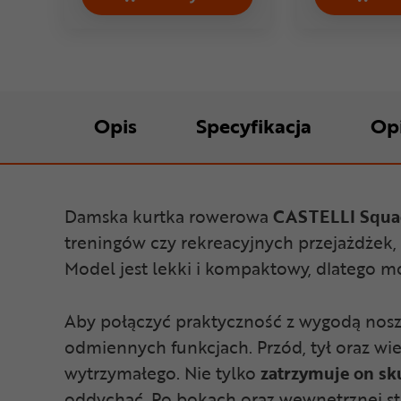
Kurtka rowerowa damska CASTELLI
Opis
Specyfikacja
Op
Damska kurtka rowerowa
CASTELLI Squa
treningów czy rekreacyjnych przejażdżek,
Model jest lekki i kompaktowy, dlatego m
Aby połączyć praktyczność z wygodą nosze
odmiennych funkcjach. Przód, tył oraz w
wytrzymałego. Nie tylko
zatrzymuje on sku
oddychać. Po bokach oraz wewnętrznej st