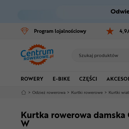
Odwie
Control
M
Program
lojalnościowy
4,9
Menu główne
Informacje o produkcie
Do koszyka
ROWERY
E-BIKE
CZĘŚCI
AKCESO
Szczegółowe informacje
>
Odzież rowerowa
>
Kurtki rowerowe
>
Kurtki wia
Stopka
Kurtka rowerowa damska 
Mapa strony
W