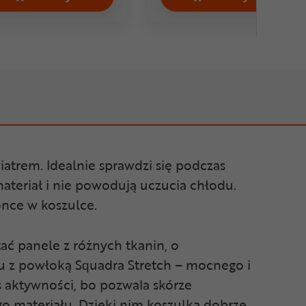
9,99 zł
a SPORTFUL SRK Cena 329,99 zł
Kurtka rowerowa damska SILVINI Valenza Cena 2
Kurtka rowerow
atrem. Idealnie sprawdzi się podczas
ateriał i nie powodują uczucia chłodu.
once w koszulce.
ać panele z różnych tkanin, o
u z powłoką Squadra Stretch – mocnego i
 aktywności, bo pozwala skórze
o materiału. Dzięki nim koszulka dobrze