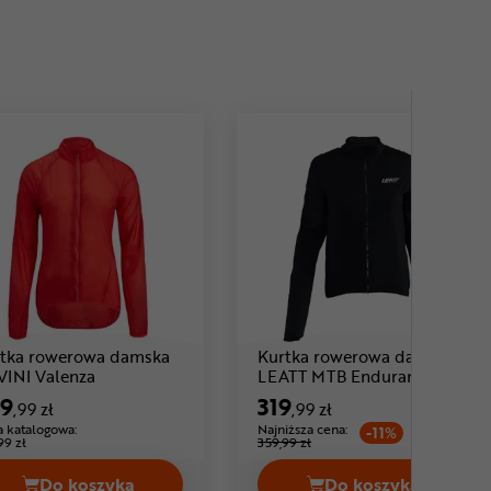
tka rowerowa damska
Kurtka rowerowa damska
Cena: 299 ,99 zł
VINI Valenza
LEATT MTB Endurance 2.0
9
319
,99 zł
,99 zł
 katalogowa:
Najniższa cena:
-11%
99 zł
359,99 zł
Do koszyka
Do koszyka