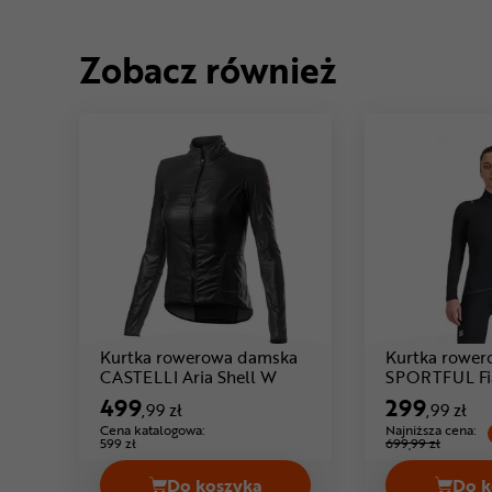
Zobacz również
Kurtka rowerowa damska
Kurtka rowe
Cena: 499 ,99 zł
CASTELLI Aria Shell W
SPORTFUL Fia
499
299
,99 zł
,99 zł
Cena katalogowa:
Najniższa cena:
599 zł
699,99 zł
Do koszyka
Do k