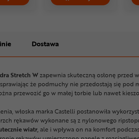
 Aria Shell W Cena 499,99 zł
Kurtka rowerowa damska SPORTFUL Fiandre Light Cena 29
Kurtka rowerowa damsk
inie
Dostawa
dra Stretch W
zapewnia skuteczną osłonę przed wi
 sprawiając że podmuchy nie przedostają się pod m
ożna przewozić go w małej torbie lub nawet kiesz
nia, włoska marka Castelli postanowiła wykorzyst
ierzch rękawów wykonane są z nylonowego ripstop
tecznie wiatr,
ale i wpływa on na komfort podczas
ronie rękawów umieszczono panele z rozciągliweg