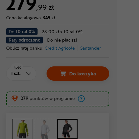
279
,99 zł
Cena katalogowa:
349
zł
Do
10 rat 0%
28.00 zł x 10 rat 0%
Raty
odroczone
Do nie płacisz!
Oblicz ratę banku:
Credit Agricole
Santander
Ilość
Do koszyka
279
punktów w programie