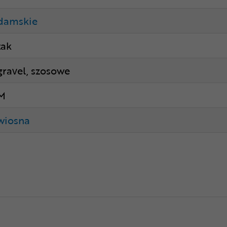
damskie
tak
gravel, szosowe
M
wiosna