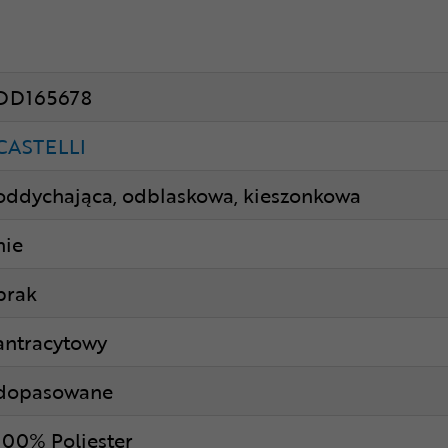
DD165678
CASTELLI
oddychająca, odblaskowa, kieszonkowa
nie
brak
antracytowy
dopasowane
100% Poliester