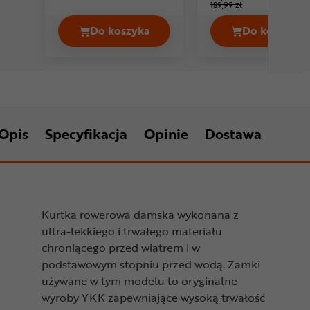
189,99 zł
Do koszyka
Do koszyka
Kurtka rowerowa damska EYEN Imber
Kurtka 
Opis
Specyfikacja
Opinie
Dostawa
Kurtka rowerowa damska wykonana z
ultra-lekkiego i trwałego materiału
chroniącego przed wiatrem i w
podstawowym stopniu przed wodą. Zamki
używane w tym modelu to oryginalne
wyroby YKK zapewniające wysoką trwałość