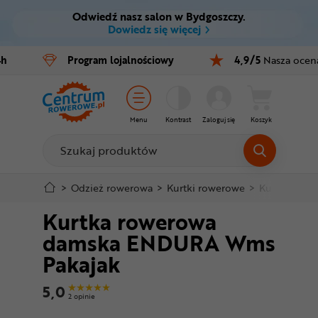
Odwiedź nasz salon w Bydgoszczy.
Ctrl
M
Dowiedz się więcej
Rowery
4h
Program
lojalnościowy
4,9/5
Nasza ocen
Menu główne
E-bike
Informacje o produkcie
Części
Menu
Kontrast
Zaloguj się
Koszyk
Szczegółowe informacje
Akcesoria
Odzież
Stopka
>
Odzież rowerowa
>
Kurtki rowerowe
>
Kurtki wiatr
Kurtka rowerowa
Kaski
Mapa strony
damska ENDURA Wms
Buty
Pakajak
Warsztat
5,0
2 opinie