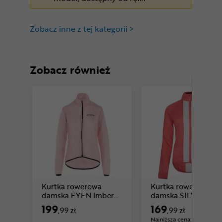
Zobacz inne z tej kategorii >
Zobacz również
Kurtka rowerowa
Kurtka rowerowa
damska EYEN Imber
damska SILVINI Gel
Cena: 199 ,99 zł
3.0
199
169
,99 zł
,99 zł
Najniższa cena:
-10%