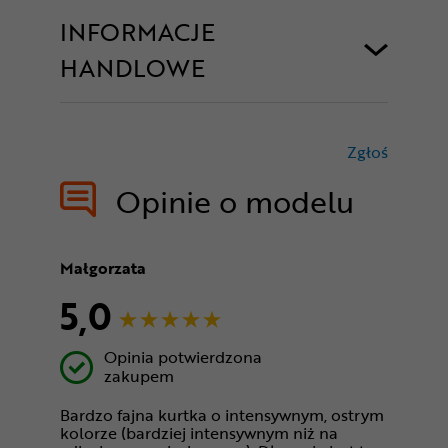
INFORMACJE
HANDLOWE
Zgłoś
treści nie
Opinie o modelu
Małgorzata
5,0
Opinia potwierdzona
zakupem
Bardzo fajna kurtka o intensywnym, ostrym
kolorze (bardziej intensywnym niż na