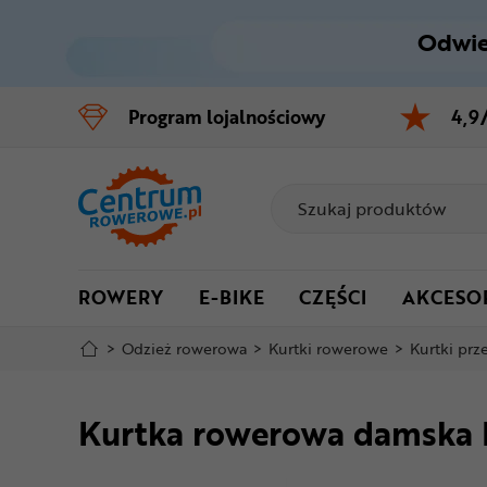
Odwie
Control
M
Program
lojalnościowy
4,9
Menu główne
Informacje o produkcie
Do koszyka
ROWERY
E-BIKE
CZĘŚCI
AKCESO
Szczegółowe informacje
>
Odzież rowerowa
>
Kurtki rowerowe
>
Kurtki pr
Stopka
Kurtka rowerowa damska 
Mapa strony