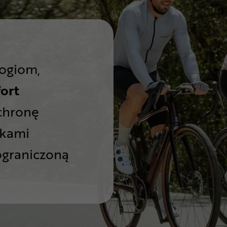
ogiom,
ort
ochronę
nkami
graniczoną