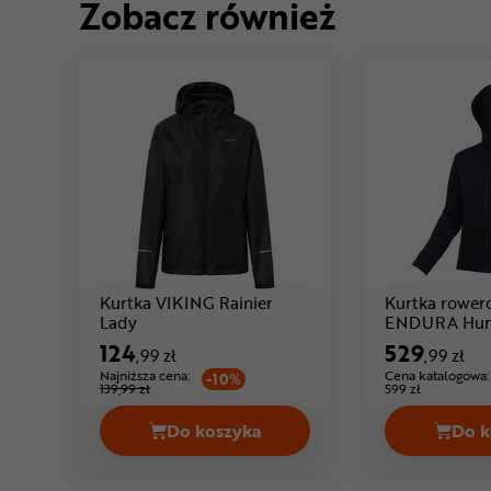
Zobacz również
Kurtka VIKING Rainier
Kurtka rowe
Cena: 124 ,99 zł
Lady
ENDURA Hu
Waterproof 
124
529
,99 zł
,99 zł
Najniższa cena:
Cena katalogowa:
-10%
139,99 zł
599 zł
Do koszyka
Do k
Kurtka VIKING Rainier Lady Cena 