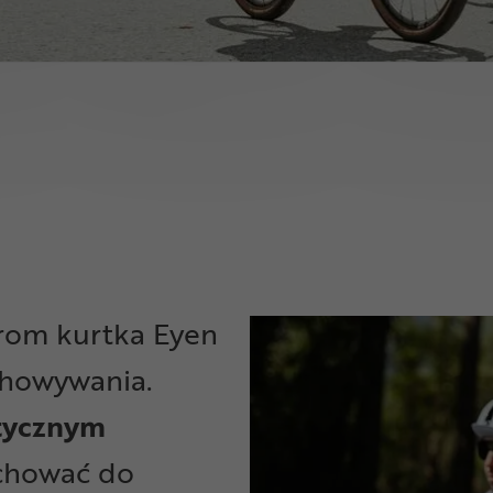
om kurtka Eyen
chowywania.
ktycznym
schować do