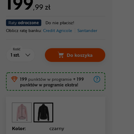
199
,99 zł
Raty
odroczone
Do nie płacisz!
Oblicz ratę banku:
Credit Agricole
Santander
Ilość
Do koszyka
199
punktów w programie
+ 199
punktów w programie ekstra!
Kolor:
czarny