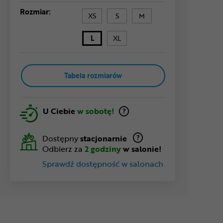
Rozmiar:
XS
S
M
L
XL
Tabela rozmiarów
U Ciebie
w sobotę!
Dostępny
stacjonarnie
Odbierz za
2 godziny
w salonie!
Sprawdź dostępność w salonach