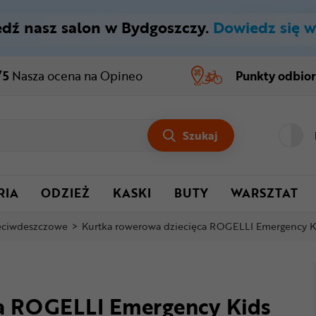
dź nasz salon w Bydgoszczy.
Dowiedz się w
/5
Nasza ocena
na Opineo
Punkty odbio
Szukaj
RIA
ODZIEŻ
KASKI
BUTY
WARSZTAT
zeciwdeszczowe
>
Kurtka rowerowa dziecięca ROGELLI Emergency K
ca ROGELLI Emergency Kids