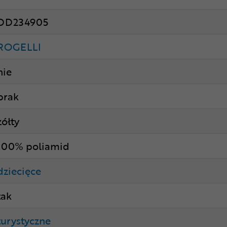
DD234905
ROGELLI
nie
brak
żółty
100% poliamid
dziecięce
tak
turystyczne