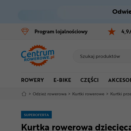
Odwie
Control
M
Program
lojalnościowy
4,9
Menu główne
Informacje o produkcie
Do koszyka
ROWERY
E-BIKE
CZĘŚCI
AKCESO
Szczegółowe informacje
>
Odzież rowerowa
>
Kurtki rowerowe
>
Kurtki pr
Stopka
Mapa strony
SUPEROFERTA
Kurtka rowerowa dziecię