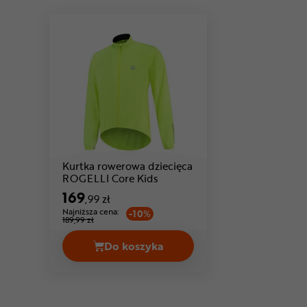
Kurtka rowerowa dziecięca
Cena: 169 ,99 zł
ROGELLI Core Kids
169
,99 zł
Najniższa cena:
-10%
189,99 zł
Do koszyka
Kurtka rowerowa dziecięca ROGELL