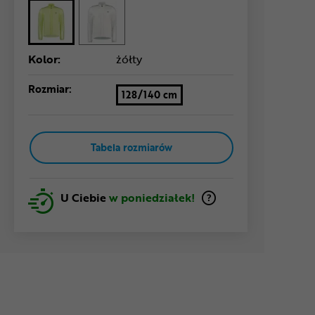
Kolor:
żółty
Rozmiar:
128/140 cm
Tabela rozmiarów
U Ciebie
w poniedziałek!