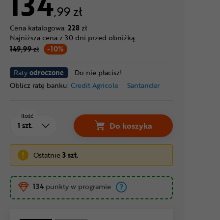
134
,99 zł
Cena katalogowa:
228
zł
Najniższa cena z 30 dni przed obniżką
149,99
zł
-10%
Raty
odroczone
Do nie płacisz!
Oblicz ratę banku:
Credit Agricole
Santander
Ilość
Do koszyka
Ostatnie
3 szt.
134
punkty w programie