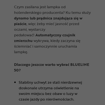
Czym zasilana jest lampka od
holenderskiego producenta? Ku temu służy
dynamo lub prądnica znajdująca się w
piaście
, więc żeby mieć jasność przed
oczami, wystarczy
pedałować!
A
utomatyczny czujnik
zmierzchu
wykrywa, kiedy zaczyna się
ściemniać i samoczynnie uruchamia
lampkę.
Dlaczego jeszcze warto wybrać BLUELINE
50?
Stabilny uchwyt ze stali nierdzewnej
doskonale utrzyma oświetlenie na
swoim miejscu bez obaw o luzy w
czasie jazdy po nierównościach.