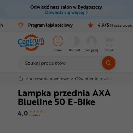
Odwiedź nasz salon w Bydgoszczy.
Ctrl
M
Dowiedz się więcej
Rowery
4h
Program
lojalnościowy
4,9/5
Nasza ocen
Menu główne
E-bike
Informacje o produkcie
Części
Menu
Kontrast
Zaloguj się
Koszyk
Do koszyka
Akcesoria
Odzież
Szczegółowe informacje
>
Akcesoria rowerowe
>
Oświetlenie rowerowe
>
Lam
Lampka przednia AXA
Kaski
Stopka
Blueline 50 E-Bike
Buty
Mapa strony
4,0
2 opinie
Warsztat