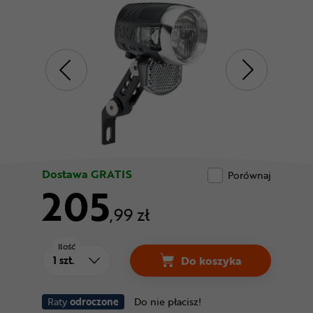
Odżywki
Nowości
Superoferta
Dostawa GRATIS
Porównaj
205
,99 zł
Ilość
Do koszyka
Raty
odroczone
Do nie płacisz!