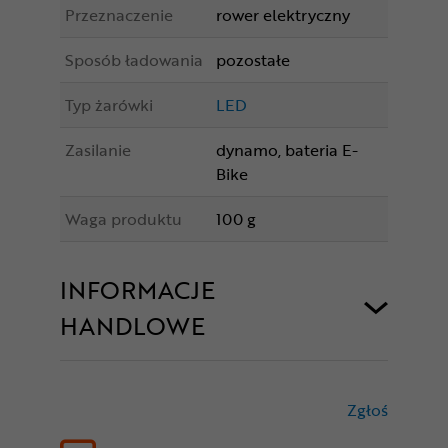
Przeznaczenie
rower elektryczny
Sposób ładowania
pozostałe
Typ żarówki
LED
Zasilanie
dynamo, bateria E-
Bike
Waga produktu
100 g
INFORMACJE
HANDLOWE
Zgłoś
treści nie