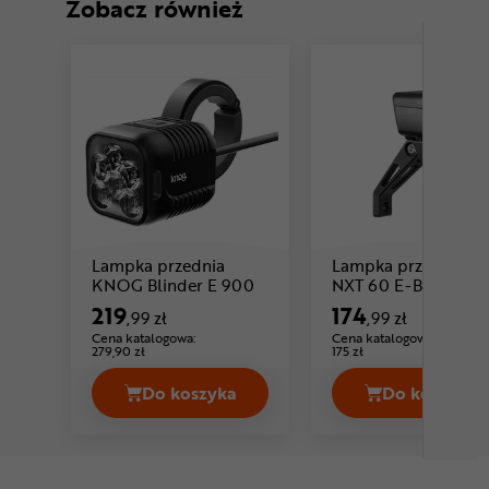
Zobacz również
Lampka przednia
Lampka przednia A
Cena: 219 ,99 zł
KNOG Blinder E 900
NXT 60 E-Bike
219
174
,99 zł
,99 zł
Cena katalogowa:
Cena katalogowa:
279,90 zł
175 zł
Do koszyka
Do koszyka
Lampka przednia KNOG Blinder E 900
Lampka 