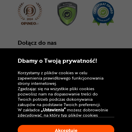
Dołącz do nas
Dbamy o Twoją prywatność!
Korzystamy z plików cookies w celu
zapewnienia prawidłowego funkcjonowania
strony internetowej.
Zgadzając się na wszystkie pliki cookies
Copyright © 2005 - 2026
pozwolisz nam na dopasowanie treści do
Twoich potrzeb podczas dokonywania
Polityka prywatności i zasady korzystania z
zakupów na podstawie Twoich preferencji.
serwisu
W zakładce
„Ustawienia”
możesz dobrowolnie
zdecydować, na który typ plików cookies
Informacja o plikach cookies
chciałbyś zezwolić.
Klikając
„Akceptuję”
, wyrażasz zgodę na
Mapa witryny
Akceptuję
stosowanie ciasteczek zgodnie z ustawieniami