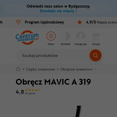
Odwiedź nasz salon w Bydgoszczy.
Ctrl
M
Dowiedz się więcej
Rowery
4h
Program
lojalnościowy
4,9/5
Nasza ocen
Menu główne
E-bike
Informacje o produkcie
Części
Menu
Kontrast
Zaloguj się
Koszyk
Do koszyka
Akcesoria
Odzież
Szczegółowe informacje
>
Części rowerowe
>
Obręcze rowerowe
>
Obręcze r
Obręcz MAVIC A 319
Kaski
Stopka
4,8
Buty
16 opinii
Mapa strony
Warsztat