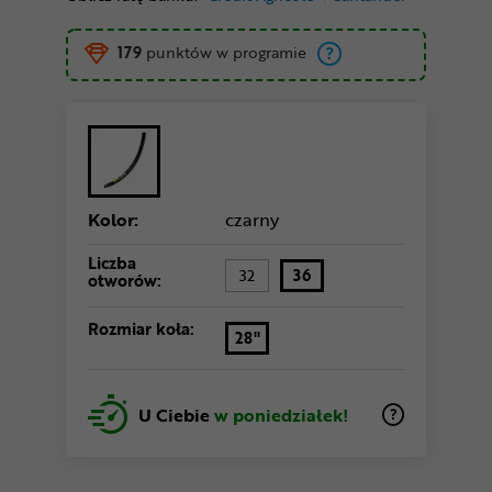
179
punktów w programie
Kolor:
czarny
Liczba
32
36
otworów:
Rozmiar koła:
28"
U Ciebie
w poniedziałek!