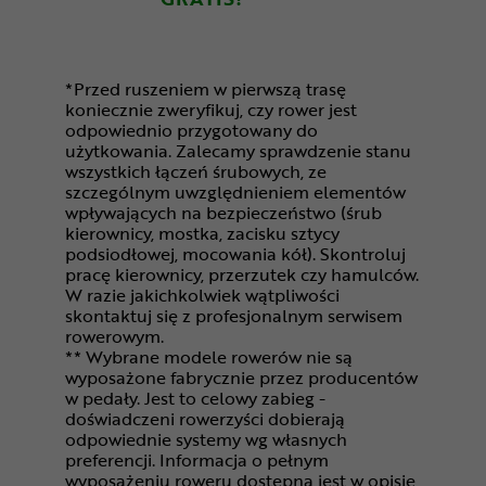
*Przed ruszeniem w pierwszą trasę
koniecznie zweryfikuj, czy rower jest
odpowiednio przygotowany do
użytkowania. Zalecamy sprawdzenie stanu
wszystkich łączeń śrubowych, ze
szczególnym uwzględnieniem elementów
wpływających na bezpieczeństwo (śrub
kierownicy, mostka, zacisku sztycy
podsiodłowej, mocowania kół). Skontroluj
pracę kierownicy, przerzutek czy hamulców.
W razie jakichkolwiek wątpliwości
skontaktuj się z profesjonalnym serwisem
rowerowym.
** Wybrane modele rowerów nie są
wyposażone fabrycznie przez producentów
w pedały. Jest to celowy zabieg -
doświadczeni rowerzyści dobierają
odpowiednie systemy wg własnych
preferencji. Informacja o pełnym
wyposażeniu roweru dostępna jest w opisie,