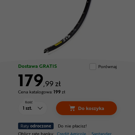
Odżywki
Nowości
Superoferta
Dostawa GRATIS
Porównaj
179
,99 zł
Cena katalogowa:
199
zł
Ilość
Do koszyka
Raty
odroczone
Do nie płacisz!
Oblicz ratę banku:
Credit Agricole
Santander