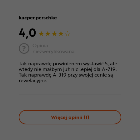
kacper.perschke
4,0
Opinia
niezweryfikowana
Tak naprawdę powinienem wystawić 5, ale
wtedy nie małbym już nic lepiej dla A-719.
Tak naprawdę A-319 przy swojej cenie są
rewelacyjne.
Więcej opinii (
1
)