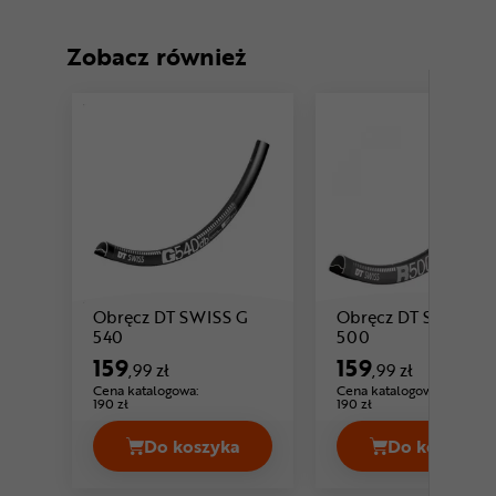
Zobacz również
Obręcz DT SWISS G
Obręcz DT SWISS R
Cena: 159 ,99 zł
Cena: 159 ,99 zł
540
500
159
159
,99 zł
,99 zł
Cena katalogowa:
Cena katalogowa:
190 zł
190 zł
Do koszyka
Do koszyka
Obręcz DT SWISS G 540 Cena 159,99 
Obręcz 