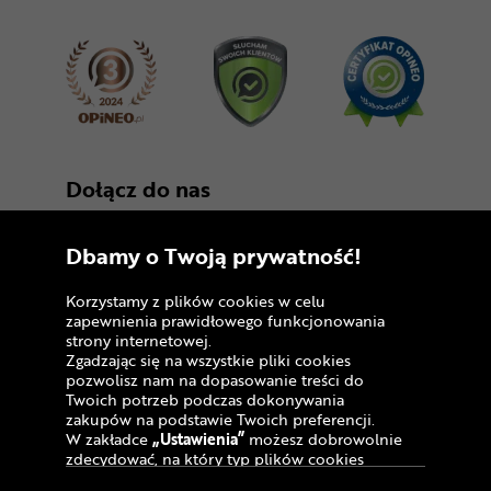
Dołącz do nas
Dbamy o Twoją prywatność!
Korzystamy z plików cookies w celu
zapewnienia prawidłowego funkcjonowania
strony internetowej.
Zgadzając się na wszystkie pliki cookies
Copyright © 2005 - 2026
pozwolisz nam na dopasowanie treści do
Twoich potrzeb podczas dokonywania
Polityka prywatności i zasady korzystania z
zakupów na podstawie Twoich preferencji.
serwisu
W zakładce
„Ustawienia”
możesz dobrowolnie
zdecydować, na który typ plików cookies
Informacja o plikach cookies
chciałbyś zezwolić.