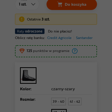
Do koszyka
Ostatnie
3 szt.
Raty
odroczone
Do nie płacisz!
Oblicz ratę banku:
Credit Agricole
Santander
125
punktów w programie
Kolor:
czarny-szary
Rozmiar:
39 - 40
41 - 42