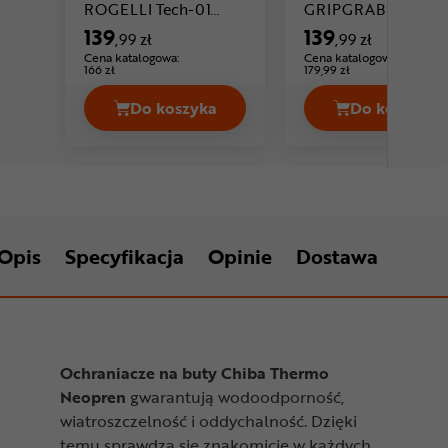
ROGELLI Tech-01
GRIPGRAB Ride
Cena: 139 ,99 zł
Cena:
Fiandrex
Waterproof
139
139
,99 zł
,99 zł
Cena katalogowa:
Cena katalogowa:
166 zł
179,99 zł
Do koszyka
Do koszyka
Ochraniacze na buty ROGELLI Tech-0
Ochrani
Opis
Specyfikacja
Opinie
Dostawa
Ochraniacze na buty Chiba Thermo
Neopren
gwarantują wodoodporność,
wiatroszczelność i oddychalność. Dzięki
temu sprawdzą się znakomicie w każdych