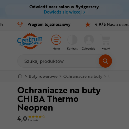
Odwiedź nasz salon w Bydgoszczy.
Ctrl
M
Dowiedz się więcej
Rowery
4h
Program
lojalnościowy
4,9/5
Nasza ocen
Menu główne
E-bike
Informacje o produkcie
Części
Menu
Kontrast
Zaloguj się
Koszyk
Do koszyka
Akcesoria
Odzież
Szczegółowe informacje
>
Buty rowerowe
>
Ochraniacze na buty
>
Ochraniac
Ochraniacze na buty
Kaski
Stopka
CHIBA Thermo
Buty
Neopren
Mapa strony
Warsztat
4,0
1 opinia