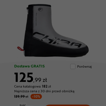
Odżywki
Nowości
Superoferta
Dostawa GRATIS
Porównaj
125
,99 zł
Cena katalogowa:
182
zł
Najniższa cena z 30 dni przed obniżką
139,99
zł
-10%
Ilość