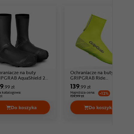
raniacze na buty
Ochraniacze na buty
IPGRAB AquaShield 2
GRIPGRAB Ride
Cena: 299 ,99 zł
Cena: 139 ,
erproof Gravel
Waterproof Hi-Vis
9
139
,99 zł
,99 zł
 katalogowa:
Najniższa cena:
-12%
zł
159,99 zł
Do koszyka
Do koszyka
99 zł
N Vern Cena 99,99 zł
Ochraniacze na buty GRIPGRAB AquaShield 2 Wat
Ochraniacze na