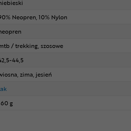
niebieski
90% Neopren, 10% Nylon
neopren
mtb / trekking, szosowe
42,5-44,5
wiosna, zima, jesień
tak
160 g