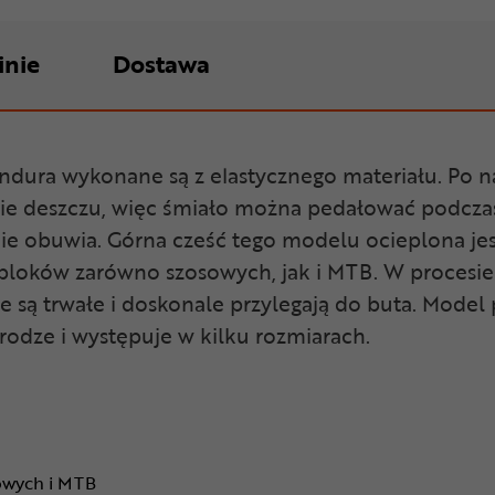
inie
Dostawa
ura wykonane są z elastycznego materiału. Po na
ie deszczu, więc śmiało można pedałować podcza
e obuwia. Górna cześć tego modelu ocieplona je
bloków zarówno szosowych, jak i MTB. W procesi
 są trwałe i doskonale przylegają do buta. Mode
odze i występuje w kilku rozmiarach.
owych i MTB