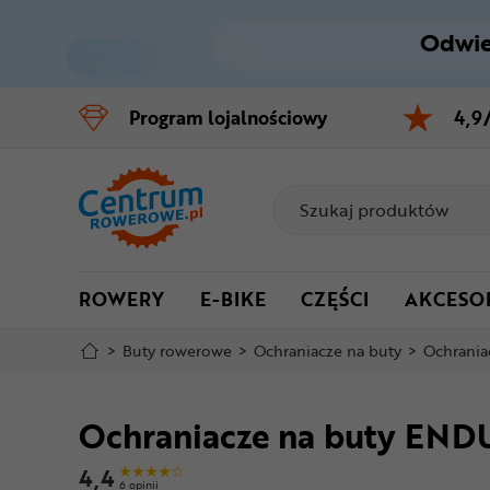
Odwie
Control
M
Program
lojalnościowy
4,9
Menu główne
Informacje o produkcie
Do koszyka
ROWERY
E-BIKE
CZĘŚCI
AKCESO
Szczegółowe informacje
>
Buty rowerowe
>
Ochraniacze na buty
>
Ochrani
Stopka
Ochraniacze na buty EN
Mapa strony
4,4
6 opinii