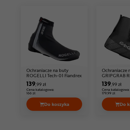
Ochraniacze na buty
Ochraniacze 
ROGELLI Tech-01 Fiandrex
GRIPGRAB R
Cena: 139 ,99 zł
Waterproof
139
139
,99 zł
,99 zł
Cena katalogowa:
Cena katalogowa:
166 zł
179,99 zł
Do koszyka
Do k
Ochraniacze na buty ROGELLI Tech