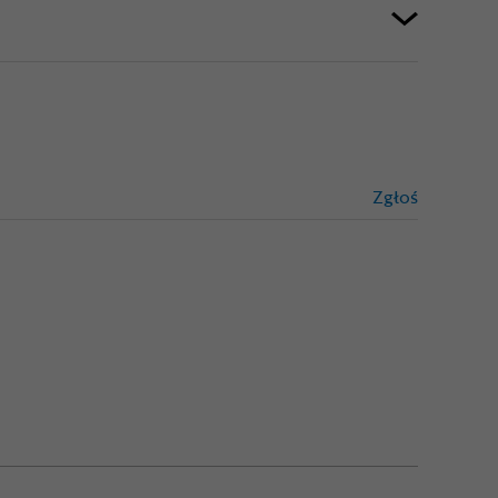
Zgłoś
treści niez