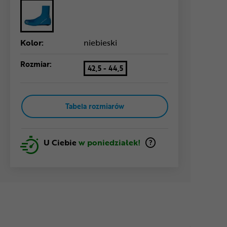
Kolor:
niebieski
Rozmiar:
42,5 - 44,5
Tabela rozmiarów
U Ciebie
w poniedziałek!