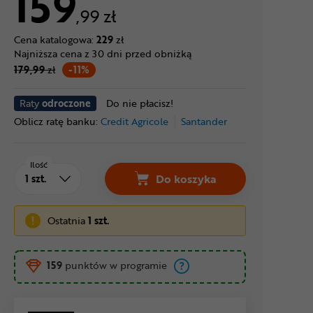
159
,99 zł
Cena katalogowa:
229
zł
Najniższa cena z 30 dni przed obniżką
179,99
zł
-11%
Raty
odroczone
Do nie płacisz!
Oblicz ratę banku:
Credit Agricole
Santander
Ilość
Do koszyka
Ostatnia
1 szt.
159
punktów w programie