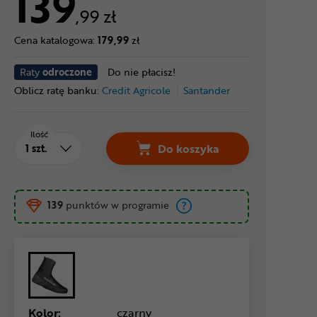
139
,99 zł
Cena katalogowa:
179,99
zł
Raty
odroczone
Do nie płacisz!
Oblicz ratę banku:
Credit Agricole
Santander
Ilość
Do koszyka
139
punktów w programie
Kolor:
czarny