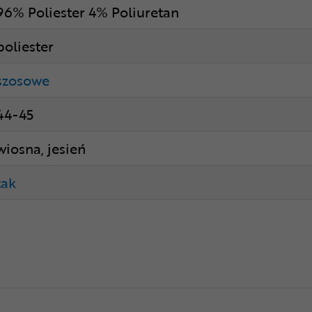
96% Poliester 4% Poliuretan
poliester
szosowe
44-45
wiosna, jesień
tak