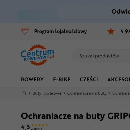
Odwie
Control
M
Program
lojalnościowy
4,9
Menu główne
Informacje o produkcie
Do koszyka
ROWERY
E-BIKE
CZĘŚCI
AKCESO
Szczegółowe informacje
>
Buty rowerowe
>
Ochraniacze na buty
>
Ochrania
Stopka
Ochraniacze na buty GRI
Mapa strony
4,5
2 opinie