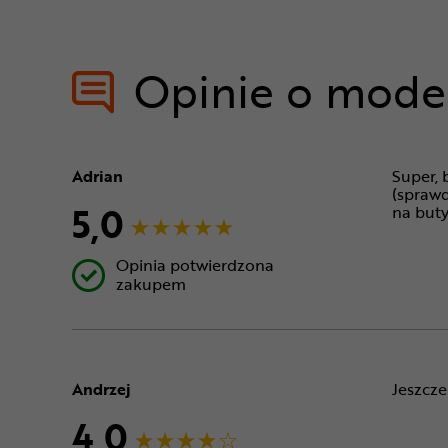
Opinie o mode
Adrian
Super, 
(sprawd
5,0
na but
Opinia potwierdzona
zakupem
Andrzej
Jeszcze
4,0