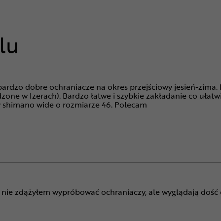
lu
bardzo dobre ochraniacze na okres przejściowy jesień-zima.
zone w Izerach). Bardzo łatwe i szybkie zakładanie co ułatw
y shimano wide o rozmiarze 46. Polecam
 nie zdążyłem wypróbować ochraniaczy, ale wyglądają dość 