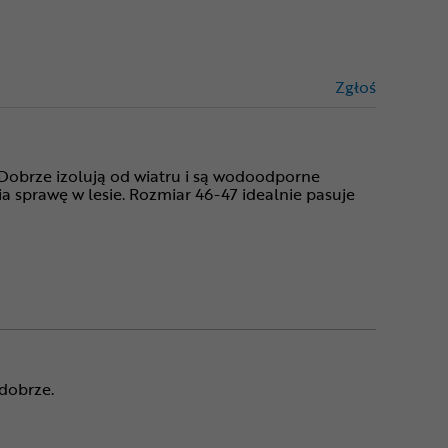
Zgłoś
treści niez
 Dobrze izolują od wiatru i są wodoodporne
ia sprawę w lesie. Rozmiar 46-47 idealnie pasuje
dobrze.