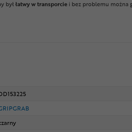
by był
łatwy w transporcie
i bez problemu można g
DD153225
GRIPGRAB
czarny