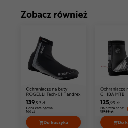
Zobacz również
Ochraniacze na buty
Ochraniacze 
ROGELLI Tech-01 Fiandrex
CHIBA MTB
Cena: 139 ,99 zł
139
125
,99 zł
,99 zł
Cena katalogowa:
Najniższa cena:
166 zł
139,99 zł
Do koszyka
Do k
Ochraniacze na buty ROGELLI Tech