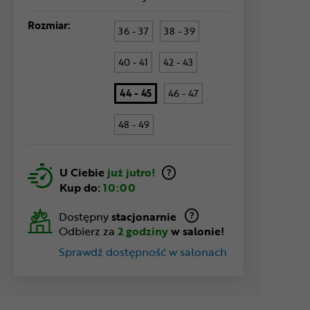
Rozmiar:
36 - 37
38 - 39
40 - 41
42 - 43
44 - 45
46 - 47
48 - 49
U Ciebie
już jutro!
Kup do:
10:00
Dostępny
stacjonarnie
Odbierz za
2 godziny
w salonie!
Sprawdź dostępność w salonach