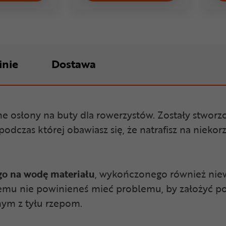
inie
Dostawa
 osłony na buty dla rowerzystów. Zostały stworz
ę, podczas której obawiasz się, że natrafisz na niek
o na wodę materiału
, wykończonego również nie
zemu nie powinieneś mieć problemu, by założyć po
nym z tyłu rzepom.