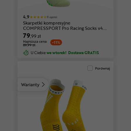
czarny-czerwony
czarny
4,9
11 opinii
Skarpetki kompresyjne
COMPRESSPORT Pro Racing Socks v4.0
Trail
79
,99 zł
Najniższa cena:
-11%
89,99 zł
U Ciebie
we wtorek!
Dostawa GRATIS
Porównaj
Warianty