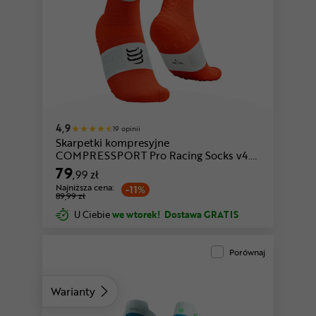
biały-czerwony
różowy-czarny
4,9
19 opinii
Skarpetki kompresyjne
COMPRESSPORT Pro Racing Socks v4.0
Run High
79
,99 zł
Najniższa cena:
-11%
89,99 zł
U Ciebie
we wtorek!
Dostawa GRATIS
Porównaj
Warianty