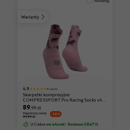
Porównaj
Warianty
biały-czerwony
różowy-czarny
4,9
19 opinii
Skarpetki kompresyjne
COMPRESSPORT Pro Racing Socks v4.0
Run High
89
,99 zł
Najniższa cena:
-10%
99,99 zł
U Ciebie
we wtorek!
Dostawa GRATIS