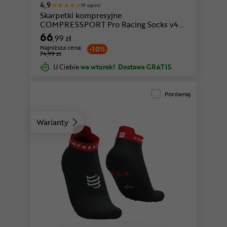
4,9
19 opinii
Skarpetki kompresyjne
COMPRESSPORT Pro Racing Socks v4.0
Bike
66
,99 zł
Najniższa cena:
-10%
74,99 zł
U Ciebie
we wtorek!
Dostawa GRATIS
Porównaj
Warianty