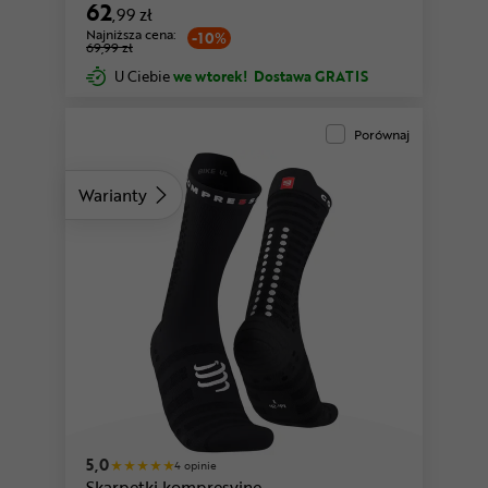
Ultralight Run Low
62
,99 zł
Najniższa cena:
-10%
69,99 zł
U Ciebie
we wtorek!
Dostawa GRATIS
Porównaj
Warianty
5,0
4 opinie
Skarpetki kompresyjne