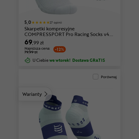
niebieski-biały
biały-fioletowy
5,0
27 opinii
Skarpetki kompresyjne
COMPRESSPORT Pro Racing Socks v4.0
Run Low
69
,99 zł
Najniższa cena:
-12%
79,99 zł
U Ciebie
we wtorek!
Dostawa GRATIS
Porównaj
Warianty