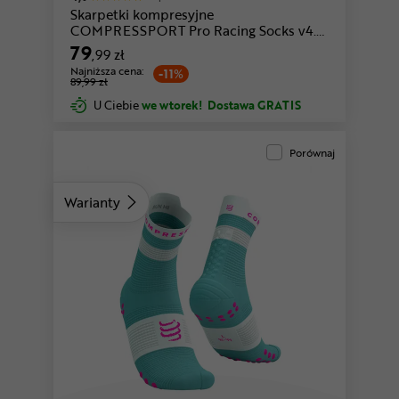
Skarpetki kompresyjne
COMPRESSPORT Pro Racing Socks v4.0
Run High
79
,99 zł
Najniższa cena:
-11%
89,99 zł
U Ciebie
we wtorek!
Dostawa GRATIS
Porównaj
Warianty
biały-czerwony
różowy-czarny