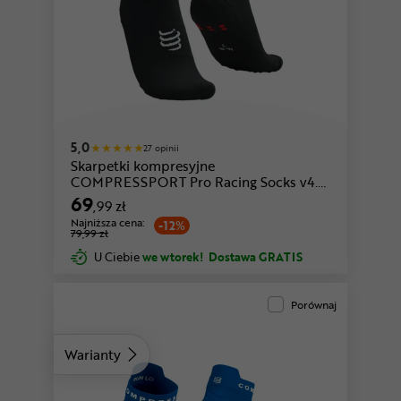
niebieski-biały
biały-fioletowy
5,0
27 opinii
Skarpetki kompresyjne
COMPRESSPORT Pro Racing Socks v4.0
Run Low
69
,99 zł
Najniższa cena:
-12%
79,99 zł
U Ciebie
we wtorek!
Dostawa GRATIS
Porównaj
Warianty