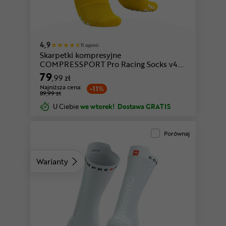
czarny-czerwony
czarny
4,9
11 opinii
Skarpetki kompresyjne
COMPRESSPORT Pro Racing Socks v4.0
Trail
79
,99 zł
Najniższa cena:
-11%
89,99 zł
U Ciebie
we wtorek!
Dostawa GRATIS
Porównaj
Warianty