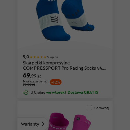
niebieski-biały
biały-fioletowy
5,0
27 opinii
Skarpetki kompresyjne
COMPRESSPORT Pro Racing Socks v4.0
Run Low
69
,99 zł
Najniższa cena:
-12%
79,99 zł
U Ciebie
we wtorek!
Dostawa GRATIS
Porównaj
Warianty