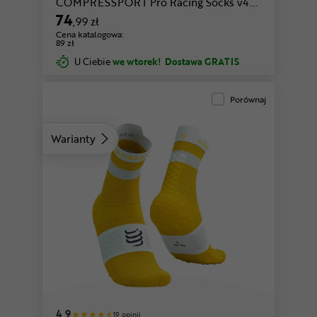
COMPRESSPORT Pro Racing Socks v4.0
Run High
74
,99 zł
Cena katalogowa:
89 zł
U Ciebie
we wtorek!
Dostawa GRATIS
Porównaj
Warianty
biały-czerwony
różowy-czarny
4,9
19 opinii