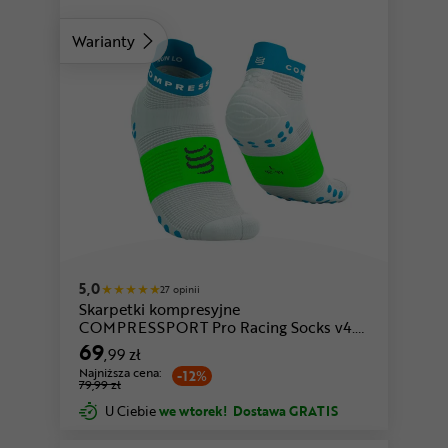
Warianty
niebieski-biały
biały-fioletowy
5,0
27 opinii
Skarpetki kompresyjne
COMPRESSPORT Pro Racing Socks v4.0
Run Low
69
,99 zł
Najniższa cena:
-12%
79,99 zł
U Ciebie
we wtorek!
Dostawa GRATIS