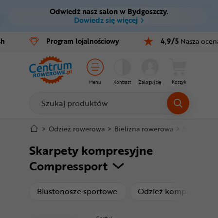
Odwiedź nasz salon w Bydgoszczy.
Ctrl
M
Dowiedz się więcej
Rowery
4h
Program
lojalnościowy
4,9/5
Nasza ocen
Menu główne
E-bike
Filtry
Części
Menu
Kontrast
Zaloguj się
Koszyk
Produkty
Akcesoria
Odzież
Stopka
>
Odzież rowerowa
>
Bielizna rowerowa
>
Skarpety 
Skarpety kompresyjne
Kaski
Mapa strony
Compressport
Buty
produkty
p
Biustonosze sportowe
Odzież kompresyjna
Warsztat