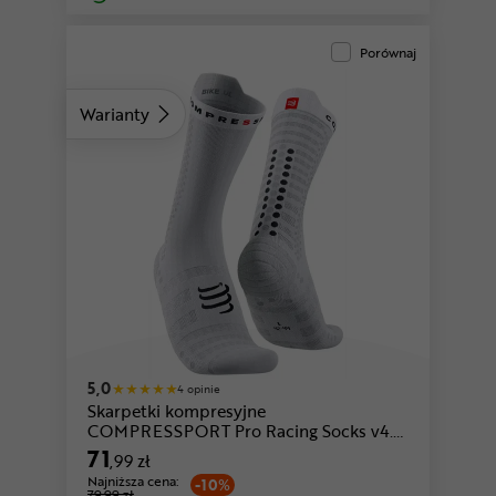
Porównaj
Warianty
5,0
4 opinie
Skarpetki kompresyjne
COMPRESSPORT Pro Racing Socks v4.0
Ultralight Bike
71
,99 zł
Najniższa cena:
-10%
79,99 zł