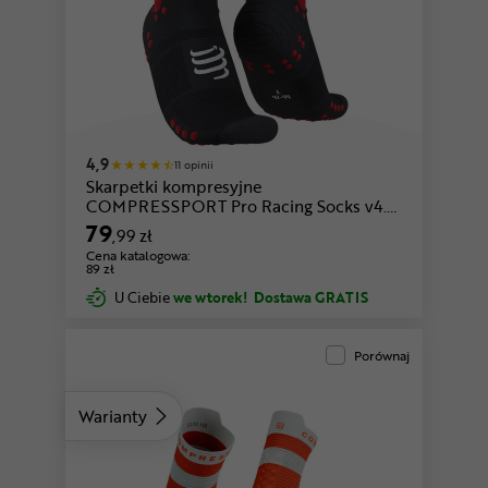
czarny-czerwony
czarny
4,9
11 opinii
Skarpetki kompresyjne
COMPRESSPORT Pro Racing Socks v4.0
Trail
79
,99 zł
Cena katalogowa:
89 zł
U Ciebie
we wtorek!
Dostawa GRATIS
Porównaj
Warianty