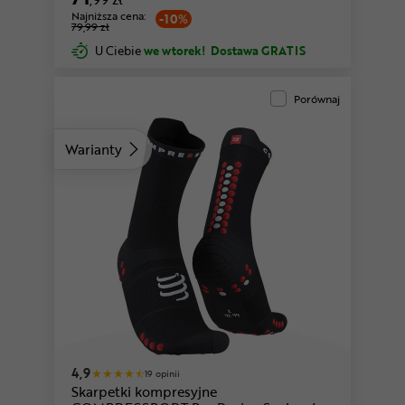
Najniższa cena:
-10%
79,99 zł
U Ciebie
we wtorek!
Dostawa GRATIS
Porównaj
Warianty
biały-czerwony
różowy-czarny
4,9
19 opinii
Skarpetki kompresyjne