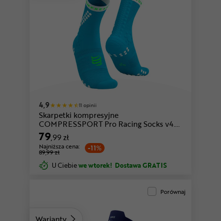
czarny-czerwony
czarny
4,9
11 opinii
Skarpetki kompresyjne
COMPRESSPORT Pro Racing Socks v4.0
Trail
79
,99 zł
Najniższa cena:
-11%
89,99 zł
U Ciebie
we wtorek!
Dostawa GRATIS
Porównaj
Warianty