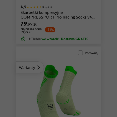
4,9
19 opinii
Skarpetki kompresyjne
COMPRESSPORT Pro Racing Socks v4.0
Run High
79
,99 zł
Najniższa cena:
-11%
89,99 zł
U Ciebie
we wtorek!
Dostawa GRATIS
Porównaj
Warianty