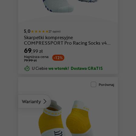
niebieski-biały
biały-fioletowy
5,0
27 opinii
Skarpetki kompresyjne
COMPRESSPORT Pro Racing Socks v4.0
Run Low
69
,99 zł
Najniższa cena:
-12%
79,99 zł
U Ciebie
we wtorek!
Dostawa GRATIS
Porównaj
Warianty