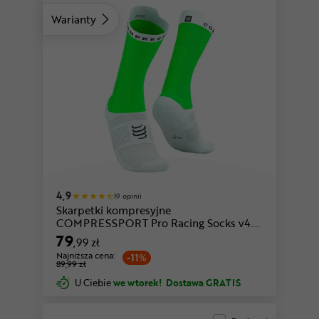
Warianty
zielony-biały
biały-różowy
4,9
19 opinii
Skarpetki kompresyjne
COMPRESSPORT Pro Racing Socks v4.0
Bike
79
,99 zł
Najniższa cena:
-11%
89,99 zł
U Ciebie
we wtorek!
Dostawa GRATIS