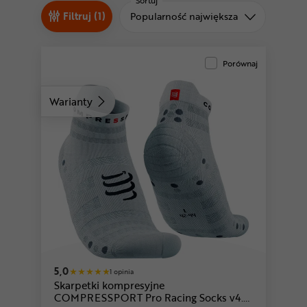
Odżywki
Sortuj
Sortuj od
Filtruj (1)
Popularność największa
Nowości
Superoferta
Porównaj
Warianty
niebieski-żółty
biały-niebieski-zielony
5,0
1 opinia
Skarpetki kompresyjne
COMPRESSPORT Pro Racing Socks v4.0