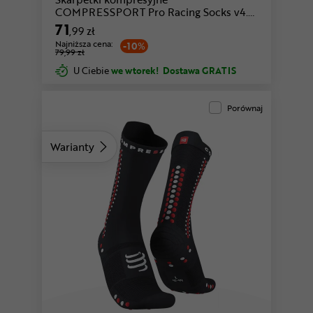
COMPRESSPORT Pro Racing Socks v4.0
Ultralight Bike
71
,99 zł
Najniższa cena:
-10%
79,99 zł
U Ciebie
we wtorek!
Dostawa GRATIS
Porównaj
Warianty
zielony-biały
biały-różowy