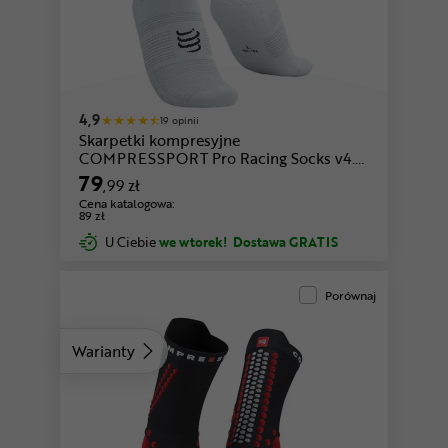
zielony-biały
biały-różowy
4,9
19 opinii
Skarpetki kompresyjne
COMPRESSPORT Pro Racing Socks v4.0
Bike
79
,99 zł
Cena katalogowa:
89 zł
U Ciebie
we wtorek!
Dostawa GRATIS
Porównaj
Warianty