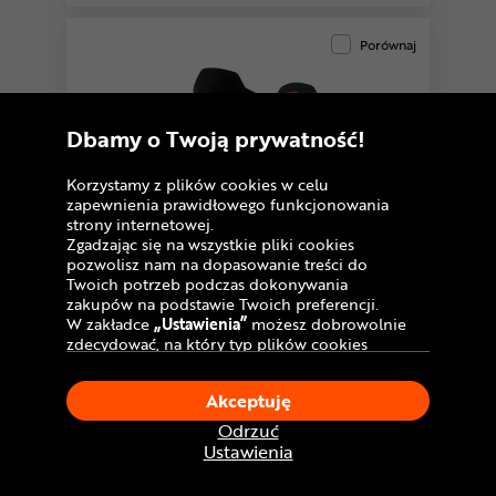
Porównaj
Dbamy o Twoją prywatność!
Korzystamy z plików cookies w celu
zapewnienia prawidłowego funkcjonowania
strony internetowej.
Zgadzając się na wszystkie pliki cookies
pozwolisz nam na dopasowanie treści do
Twoich potrzeb podczas dokonywania
zakupów na podstawie Twoich preferencji.
W zakładce
„Ustawienia”
możesz dobrowolnie
zdecydować, na który typ plików cookies
chciałbyś zezwolić.
4,4
Klikając
„Akceptuję”
, wyrażasz zgodę na
5 opinii
Akceptuję
Skarpetki kompresyjne
stosowanie ciasteczek zgodnie z ustawieniami
COMPRESSPORT Aero
Twojej przeglądarki.
Odrzuć
W dowolnym momencie, możesz dokonać
89
Ustawienia
,99 zł
zmiany swojego wyboru klikając opcję
Najniższa cena:
-10%
„Ustawienia”
w Polityce Cookies.
99,99 zł