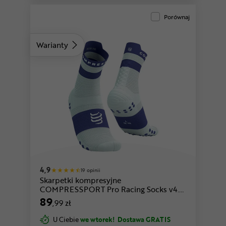
Porównaj
Warianty
biały-czerwony
różowy-czarny
4,9
19 opinii
Skarpetki kompresyjne
COMPRESSPORT Pro Racing Socks v4.0
Run High
89
,99 zł
U Ciebie
we wtorek!
Dostawa GRATIS