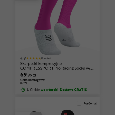
zielony-biały
biały-różowy
4,9
19 opinii
Skarpetki kompresyjne
COMPRESSPORT Pro Racing Socks v4.0
Bike
69
,99 zł
Cena katalogowa:
89 zł
U Ciebie
we wtorek!
Dostawa GRATIS
Porównaj