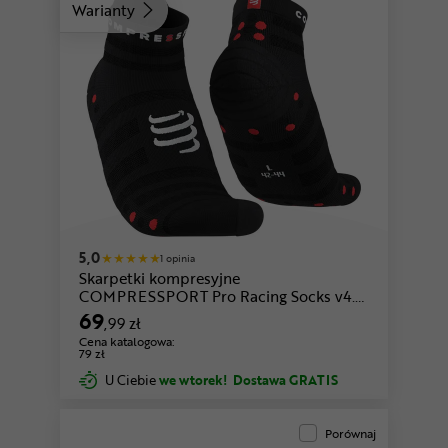
Warianty
niebieski-żółty
biały-niebieski-zielony
5,0
1 opinia
Skarpetki kompresyjne
COMPRESSPORT Pro Racing Socks v4.0
Ultralight Run Low
69
,99 zł
Cena katalogowa:
79 zł
U Ciebie
we wtorek!
Dostawa GRATIS
Porównaj