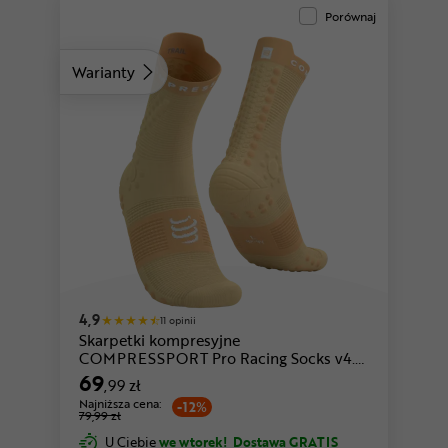
Porównaj
Warianty
czarny-czerwony
czarny
4,9
11 opinii
Skarpetki kompresyjne
COMPRESSPORT Pro Racing Socks v4.0
Trail
69
,99 zł
Najniższa cena:
-12%
79,99 zł
U Ciebie
we wtorek!
Dostawa GRATIS