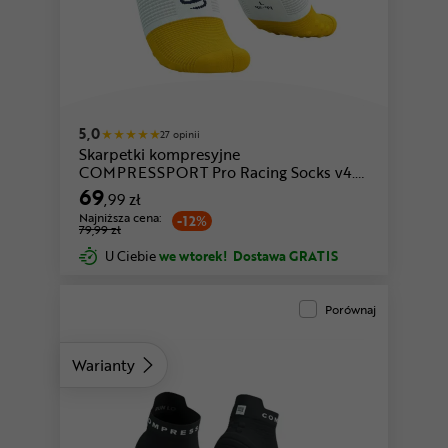
niebieski-biały
biały-fioletowy
5,0
27 opinii
Skarpetki kompresyjne
COMPRESSPORT Pro Racing Socks v4.0
Run Low
69
,99 zł
Najniższa cena:
-12%
79,99 zł
U Ciebie
we wtorek!
Dostawa GRATIS
Porównaj
Warianty