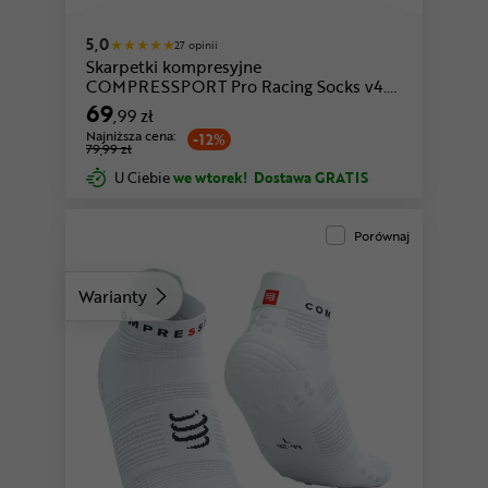
niebieski-biały
biały-fioletowy
5,0
27 opinii
Skarpetki kompresyjne
COMPRESSPORT Pro Racing Socks v4.0
Run Low
69
,99 zł
Najniższa cena:
-12%
79,99 zł
U Ciebie
we wtorek!
Dostawa GRATIS
Porównaj
Warianty