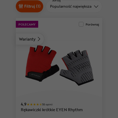
Odżywki
Sortuj
Sortuj od
Filtruj (1)
Popularność największa
Nowości
Superoferta
POLECAMY
Porównaj
Warianty
różowy
4,9
58 opinii
Rękawiczki krótkie EYEN Rhythm