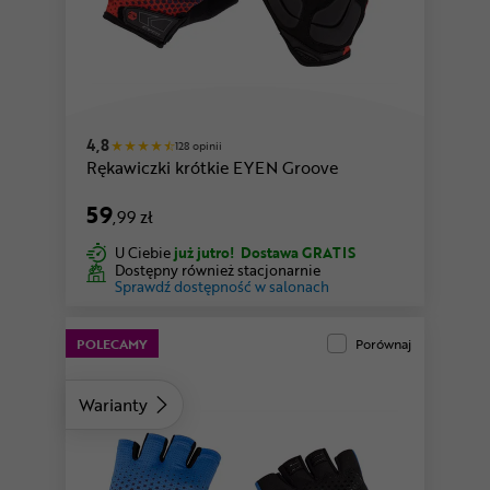
szary
4,8
128 opinii
Rękawiczki krótkie EYEN Groove
59
,99 zł
U Ciebie
już jutro!
Dostawa GRATIS
Dostępny również stacjonarnie
Sprawdź dostępność w salonach
POLECAMY
Porównaj
Warianty