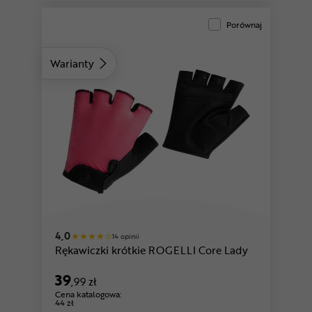
Porównaj
Warianty
czarny
różowy
4,0
14 opinii
Rękawiczki krótkie ROGELLI Core Lady
39
,99 zł
Cena katalogowa:
44 zł