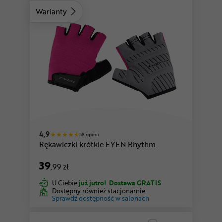
Warianty
różowy
4,9
58 opinii
Rękawiczki krótkie EYEN Rhythm
39
,99 zł
U Ciebie
już jutro!
Dostawa GRATIS
Dostępny również stacjonarnie
Sprawdź dostępność w salonach