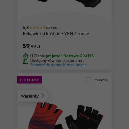
szary
4,8
128 opinii
Rękawiczki krótkie EYEN Groove
59
,99 zł
U Ciebie
już jutro!
Dostawa GRATIS
Dostępny również stacjonarnie
Sprawdź dostępność w salonach
POLECAMY
Porównaj
Warianty