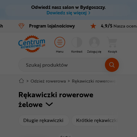
Odwiedź nasz salon w Bydgoszczy.
Ctrl
M
Dowiedz się więcej
Rowery
4h
Program
lojalnościowy
4,9/5
Nasza ocen
Menu główne
E-bike
Filtry
Części
Menu
Kontrast
Zaloguj się
Koszyk
Produkty
Akcesoria
Odzież
Stopka
>
Odzież rowerowa
>
Rękawiczki rowerowe
>
Rękawi
Rękawiczki rowerowe
Kaski
Mapa strony
żelowe
Buty
produkty
produk
Długie rękawiczki
Krótkie rękawiczki
Warsztat