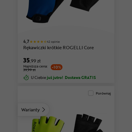
żółty
zielony
4,7
42 opinie
Rękawiczki krótkie ROGELLI Core
35
,99 zł
Najniższa cena:
-10%
39,99 zł
U Ciebie
już jutro!
Dostawa GRATIS
Porównaj
Warianty