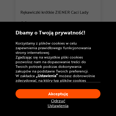
Rękawiczki krótkie ZIENER Caci Lady
44
,99 zł
Najniższa cena:
-10%
Dbamy o Twoją prywatność!
49,99 zł
U Ciebie
już jutro!
Dostawa GRATIS
Korzystamy z plików cookies w celu
zapewnienia prawidłowego funkcjonowania
strony internetowej.
Porównaj
Zgadzając się na wszystkie pliki cookies
pozwolisz nam na dopasowanie treści do
Twoich potrzeb podczas dokonywania
Warianty
zakupów na podstawie Twoich preferencji.
W zakładce
„Ustawienia”
możesz dobrowolnie
zdecydować, na który typ plików cookies
chciałbyś zezwolić.
Klikając
„Akceptuję”
, wyrażasz zgodę na
Akceptuję
stosowanie ciasteczek zgodnie z ustawieniami
Twojej przeglądarki.
Odrzuć
W dowolnym momencie, możesz dokonać
Ustawienia
zmiany swojego wyboru klikając opcję
„Ustawienia”
w Polityce Cookies.