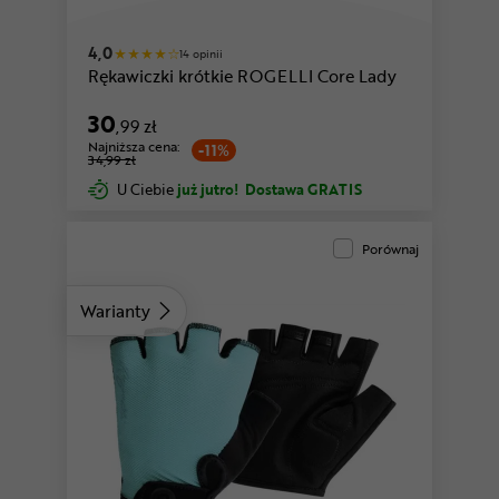
czarny
różowy
4,0
14 opinii
Rękawiczki krótkie ROGELLI Core Lady
30
,99 zł
Najniższa cena:
-11%
34,99 zł
U Ciebie
już jutro!
Dostawa GRATIS
Porównaj
Warianty