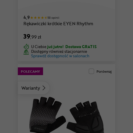
różowy
4,9
58 opinii
Rękawiczki krótkie EYEN Rhythm
39
,99 zł
U Ciebie
już jutro!
Dostawa GRATIS
Dostępny również stacjonarnie
Sprawdź dostępność w salonach
POLECAMY
Porównaj
Warianty