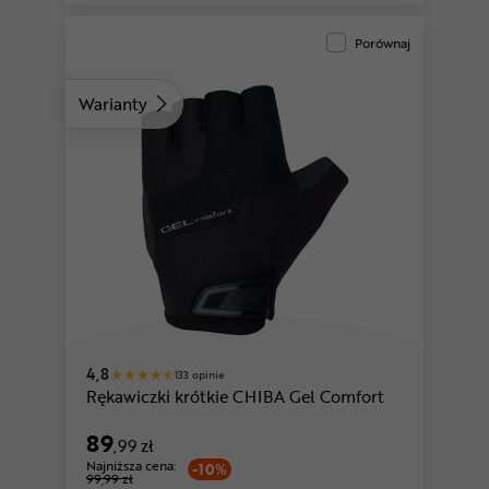
Porównaj
Warianty
pomarańczowy-czarny
oliwkowy
4,8
133 opinie
Rękawiczki krótkie CHIBA Gel Comfort
89
,99 zł
Najniższa cena:
-10%
99,99 zł