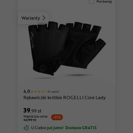
Porównaj
Warianty
czarny
różowy
4,0
14 opinii
Rękawiczki krótkie ROGELLI Core Lady
39
,99 zł
Najniższa cena:
-11%
44,99 zł
U Ciebie
już jutro!
Dostawa GRATIS