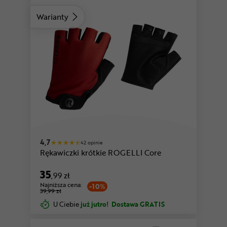
Warianty
żółty
zielony
4,7
42 opinie
Rękawiczki krótkie ROGELLI Core
35
,99 zł
Najniższa cena:
-10%
39,99 zł
U Ciebie
już jutro!
Dostawa GRATIS