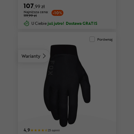
107
,99 zł
Najniższa cena:
-10%
119,99 zł
U Ciebie
już jutro!
Dostawa GRATIS
Porównaj
Warianty
piaskowy
szary-antracytowy
4,9
25 opinii