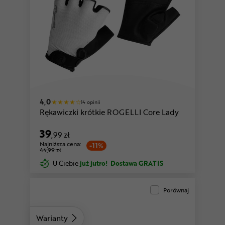
czarny
różowy
4,0
14 opinii
Rękawiczki krótkie ROGELLI Core Lady
39
,99 zł
Najniższa cena:
-11%
44,99 zł
U Ciebie
już jutro!
Dostawa GRATIS
Porównaj
Warianty