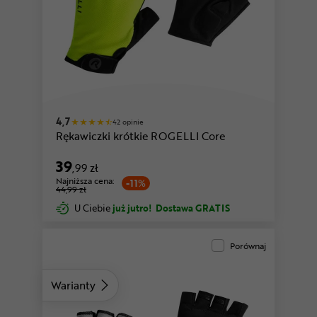
żółty
zielony
4,7
42 opinie
Rękawiczki krótkie ROGELLI Core
39
,99 zł
Najniższa cena:
-11%
44,99 zł
U Ciebie
już jutro!
Dostawa GRATIS
Porównaj
Warianty