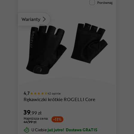
Porównaj
Warianty
żółty
zielony
4,7
42 opinie
Rękawiczki krótkie ROGELLI Core
39
,99 zł
Najniższa cena:
-11%
44,99 zł
U Ciebie
już jutro!
Dostawa GRATIS