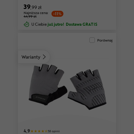
39
,99 zł
Najniższa cena:
-11%
44,99 zł
U Ciebie
już jutro!
Dostawa GRATIS
Porównaj
Warianty
różowy
4,9
58 opinii