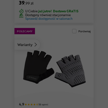
39
,99 zł
U Ciebie
już jutro!
Dostawa GRATIS
Dostępny również stacjonarnie
Sprawdź dostępność w salonach
POLECAMY
Porównaj
Warianty
różowy
4,9
58 opinii