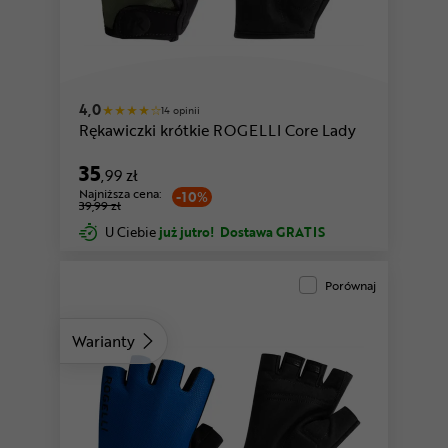
czarny
różowy
4,0
14 opinii
Rękawiczki krótkie ROGELLI Core Lady
35
,99 zł
Najniższa cena:
-10%
39,99 zł
U Ciebie
już jutro!
Dostawa GRATIS
Porównaj
Warianty