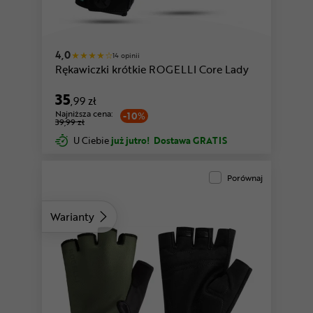
czarny
różowy
4,0
14 opinii
Rękawiczki krótkie ROGELLI Core Lady
35
,99 zł
Najniższa cena:
-10%
39,99 zł
U Ciebie
już jutro!
Dostawa GRATIS
Porównaj
Warianty