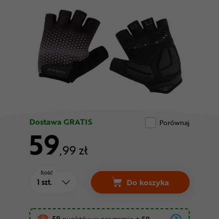
Odżywki
Nowości
Superoferta
Dostawa GRATIS
Porównaj
59
,99 zł
Ilość
Do koszyka
Rękawiczki krótkie E
59
punktów w programie