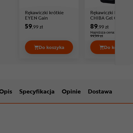
Rękawiczki krótkie
Rękawiczki krótkie
Cena: 59 ,99 zł
EYEN Gain
CHIBA Gel Comfort
59
89
,99 zł
,99 zł
Najniższa cena:
-10%
99,99 zł
Do koszyka
Do koszyka
Rękawiczki krótkie EYEN Gain Cena 5
Rękawic
Opis
Specyfikacja
Opinie
Dostawa