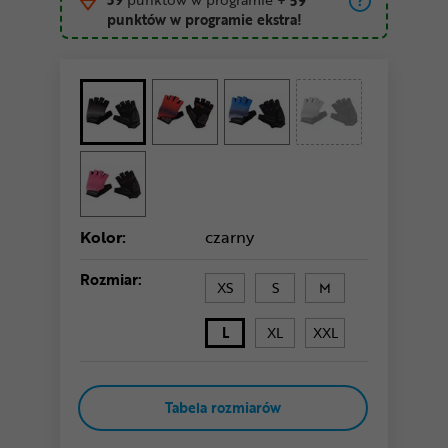
+ 59
punktów w programie ekstra!
Kolor:
czarny
Rozmiar:
XS
S
M
L
XL
XXL
Tabela rozmiarów