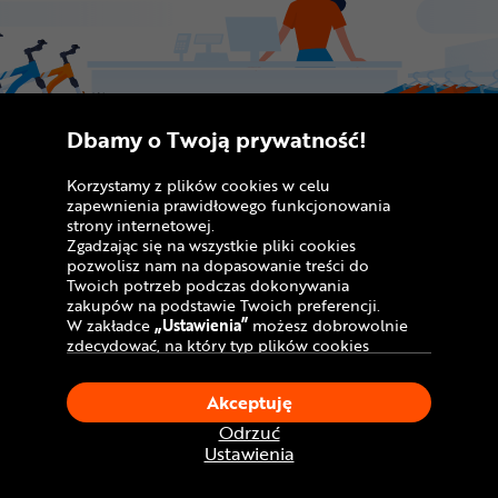
Dbamy o Twoją prywatność!
Korzystamy z plików cookies w celu
zapewnienia prawidłowego funkcjonowania
strony internetowej.
Zgadzając się na wszystkie pliki cookies
pozwolisz nam na dopasowanie treści do
Odbiór osobisty w salonach
Twoich potrzeb podczas dokonywania
zakupów na podstawie Twoich preferencji.
CentrumRowerowe.pl
W zakładce
„Ustawienia”
możesz dobrowolnie
zdecydować, na który typ plików cookies
Zamówienie internetowe możesz odebrać
chciałbyś zezwolić.
Klikając
„Akceptuję”
, wyrażasz zgodę na
w jednym z naszych sklepów stacjonarnych.
Akceptuję
stosowanie ciasteczek zgodnie z ustawieniami
Chcesz skorzystać z tej możliwości? Dodaj
Twojej przeglądarki.
Odrzuć
produkty do koszyka i wybierz bezpłatną
W dowolnym momencie, możesz dokonać
Ustawienia
zmiany swojego wyboru klikając opcję
opcję dostawy „Odbiór w sklepie”.
„Ustawienia”
w Polityce Cookies.
Informację o gotowości zamówienia do