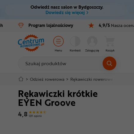
Odwiedź nasz salon w Bydgoszczy.
Ctrl
M
Dowiedz się więcej
Rowery
4h
Program
lojalnościowy
4,9/5
Nasza ocen
Menu główne
E-bike
Informacje o produkcie
Części
Menu
Kontrast
Zaloguj się
Koszyk
Do koszyka
Akcesoria
Odzież
Szczegółowe informacje
>
Odzież rowerowa
>
Rękawiczki rowerowe
>
Krótkie
Rękawiczki krótkie
Kaski
Stopka
EYEN Groove
Buty
Mapa strony
4,8
129 opinii
Warsztat