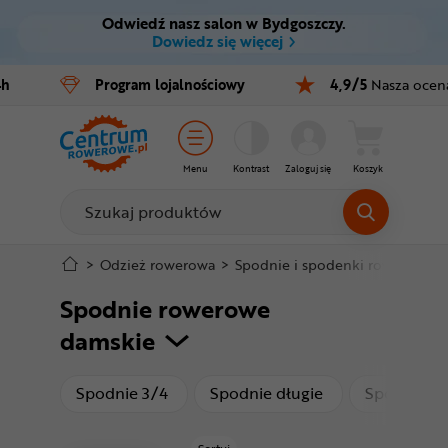
Odwiedź nasz salon w Bydgoszczy.
Ctrl
M
Dowiedz się więcej
Rowery
4h
Program
lojalnościowy
4,9/5
Nasza ocen
Menu główne
E-bike
Filtry
Części
Menu
Kontrast
Zaloguj się
Koszyk
Produkty
Akcesoria
Odzież
Stopka
>
Odzież rowerowa
>
Spodnie i spodenki rowerowe
>
Spodnie rowerowe
Kaski
Mapa strony
damskie
Buty
produkty
produkty
Spodnie 3/4
Spodnie długie
Spodenki k
Warsztat