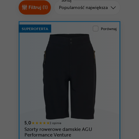
Odżywki
Sortuj
Sortuj od
Filtruj (1)
Popularność największa
Nowości
Superoferta
SUPEROFERTA
Porównaj
5,0
2 opinie
Szorty rowerowe damskie AGU
Performance Venture