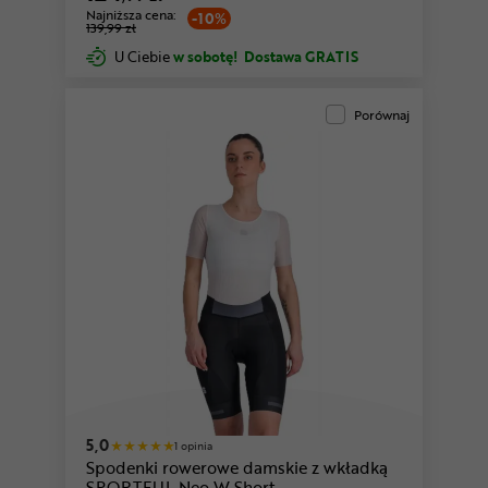
Najniższa cena:
-10%
139,99 zł
U Ciebie
w sobotę!
Dostawa GRATIS
Porównaj
5,0
1 opinia
Spodenki rowerowe damskie z wkładką
SPORTFUL Neo W Short