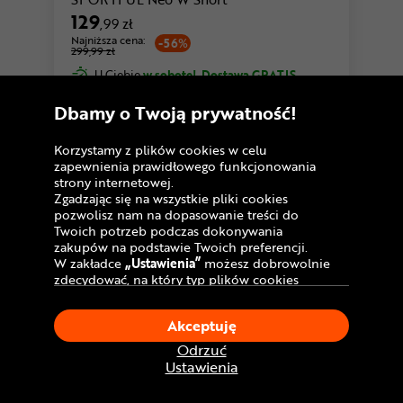
129
,99 zł
Najniższa cena:
-56%
299,99 zł
U Ciebie
w sobotę!
Dostawa GRATIS
Dbamy o Twoją prywatność!
Porównaj
Korzystamy z plików cookies w celu
zapewnienia prawidłowego funkcjonowania
strony internetowej.
Zgadzając się na wszystkie pliki cookies
pozwolisz nam na dopasowanie treści do
Twoich potrzeb podczas dokonywania
zakupów na podstawie Twoich preferencji.
W zakładce
„Ustawienia”
możesz dobrowolnie
zdecydować, na który typ plików cookies
chciałbyś zezwolić.
Klikając
„Akceptuję”
, wyrażasz zgodę na
Akceptuję
stosowanie ciasteczek zgodnie z ustawieniami
Twojej przeglądarki.
Odrzuć
W dowolnym momencie, możesz dokonać
Ustawienia
zmiany swojego wyboru klikając opcję
„Ustawienia”
w Polityce Cookies.
4,9
20 opinii