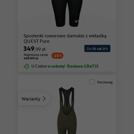
Spodenki rowerowe damskie z wkładką
QUEST Pure
349
,99 zł
Do
10 rat 0
%
Najniższa cena:
-20%
439,99 zł
U Ciebie
w sobotę!
Dostawa GRATIS
Porównaj
Warianty