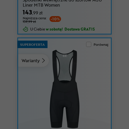
Liner MTB Women
143
,99 zł
Najniższa cena:
-10%
159,99 zł
U Ciebie
w sobotę!
Dostawa GRATIS
SUPEROFERTA
Porównaj
Warianty