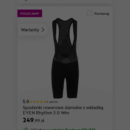
POLECAMY
Porównaj
Warianty
szary
5,0
4 opinie
Spodenki rowerowe damskie z wkładką
EYEN Rhythm 3.0 Wm
249
,99 zł
U Ciebie
w sobotę!
Dostawa GRATIS