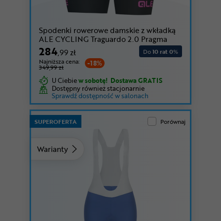
Spodenki rowerowe damskie z wkładką
ALE CYCLING Traguardo 2.0 Pragma
284
,99 zł
Do
10 rat 0
%
Najniższa cena:
-18%
349,99 zł
U Ciebie
w sobotę!
Dostawa GRATIS
Dostępny również stacjonarnie
Sprawdź dostępność w salonach
SUPEROFERTA
Porównaj
Warianty