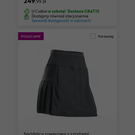
249
,99 zł
U Ciebie
w sobotę!
Dostawa GRATIS
Dostępny również stacjonarnie
Sprawdź dostępność w salonach
POLECAMY
Porównaj
Spódnica rowerowa z szortami