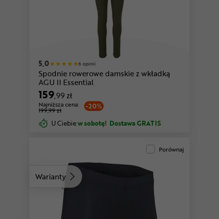
5,0
6 opinii
Spodnie rowerowe damskie z wkładką
AGU II Essential
159
,99 zł
Najniższa cena:
-20%
199,99 zł
U Ciebie
w sobotę!
Dostawa GRATIS
Porównaj
Warianty