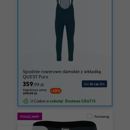
Spodnie rowerowe damskie z wkładką
QUEST Puro
359
,99 zł
Do
10 rat 0
%
Najniższa cena:
-10%
399,99 zł
U Ciebie
w sobotę!
Dostawa GRATIS
POLECAMY
Porównaj