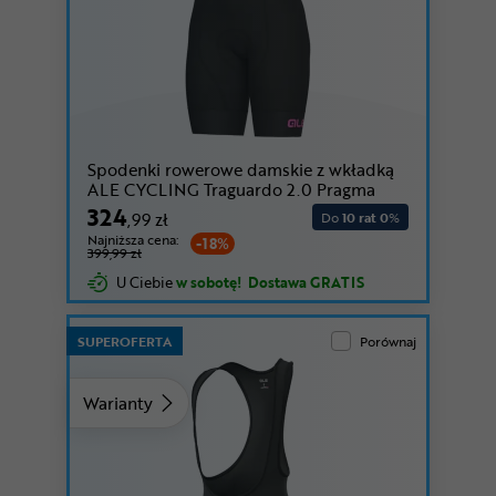
Spodenki rowerowe damskie z wkładką
ALE CYCLING Traguardo 2.0 Pragma
324
,99 zł
Do
10 rat 0
%
Najniższa cena:
-18%
399,99 zł
U Ciebie
w sobotę!
Dostawa GRATIS
SUPEROFERTA
Porównaj
Warianty