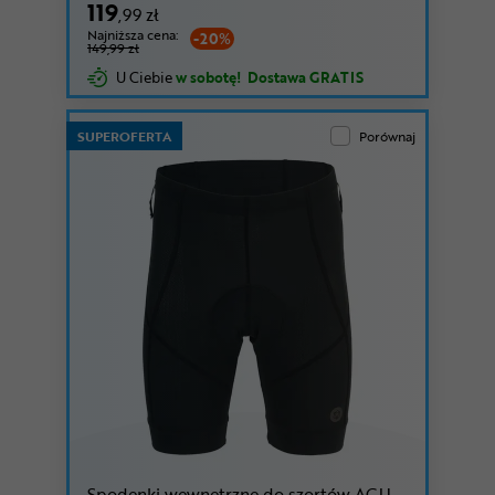
119
,99 zł
Najniższa cena:
-20%
149,99 zł
U Ciebie
w sobotę!
Dostawa GRATIS
SUPEROFERTA
Porównaj
Spodenki wewnętrzne do szortów AGU