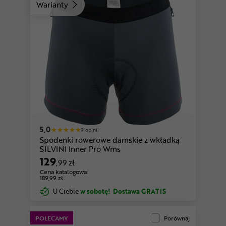
Warianty
5,0
9 opinii
Spodenki rowerowe damskie z wkładką
SILVINI Inner Pro Wms
129
,99 zł
Cena katalogowa:
189,99 zł
U Ciebie
w sobotę!
Dostawa GRATIS
POLECAMY
Porównaj