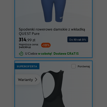
Spodenki rowerowe damskie z wkładką
QUEST Pure
314
,99 zł
Do
10 rat 0
%
Najniższa cena:
-10%
349,99 zł
U Ciebie
w sobotę!
Dostawa GRATIS
SUPEROFERTA
Porównaj
Warianty