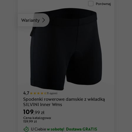
Porównaj
Warianty
4,7
11 opinii
Spodenki rowerowe damskie z wkładką
SILVINI Inner Wms
109
,99 zł
Cena katalogowa:
159,99 zł
U Ciebie
w sobotę!
Dostawa GRATIS