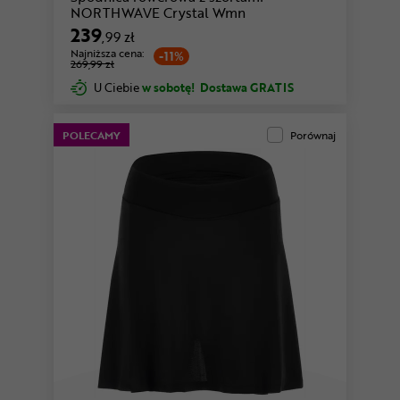
NORTHWAVE Crystal Wmn
239
,99 zł
Najniższa cena:
-11%
269,99 zł
U Ciebie
w sobotę!
Dostawa GRATIS
POLECAMY
Porównaj