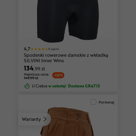
4,7
11 opinii
Spodenki rowerowe damskie z wkładką
SILVINI Inner Wms
134
,99 zł
Najniższa cena:
-10%
149,99 zł
U Ciebie
w sobotę!
Dostawa GRATIS
Porównaj
Warianty