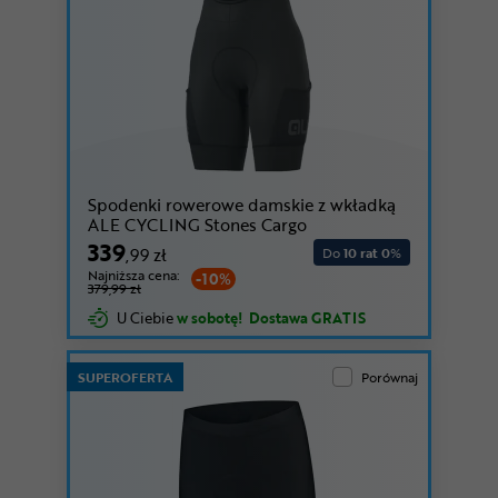
Spodenki rowerowe damskie z wkładką
ALE CYCLING Stones Cargo
339
,99 zł
Do
10 rat 0
%
Najniższa cena:
-10%
379,99 zł
U Ciebie
w sobotę!
Dostawa GRATIS
SUPEROFERTA
Porównaj