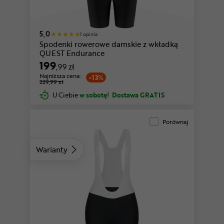
5,0
1 opinia
Spodenki rowerowe damskie z wkładką
QUEST Endurance
199
,99 zł
Najniższa cena:
-13%
229,99 zł
U Ciebie
w sobotę!
Dostawa GRATIS
Porównaj
Warianty