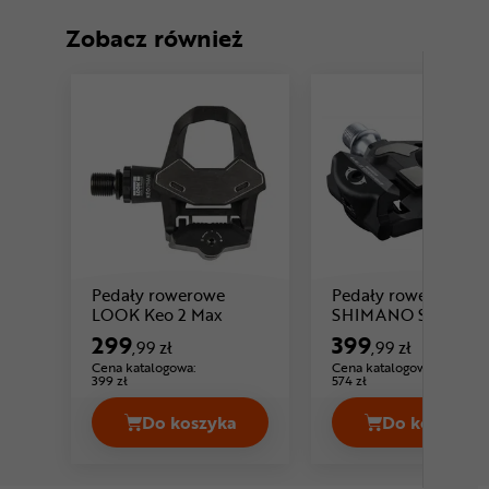
Zobacz również
Pedały rowerowe
Pedały rowerowe
Cena: 299 ,99 zł
LOOK Keo 2 Max
SHIMANO SPD-SL
Ultegra PD-R8000
299
399
,99 zł
,99 zł
Cena katalogowa:
Cena katalogowa:
399 zł
574 zł
Do koszyka
Do koszyka
Pedały rowerowe LOOK Keo 2 Max Ce
Pedały 