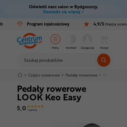
Odwiedź nasz salon w Bydgoszczy.
Ctrl
M
Dowiedz się więcej
Rowery
4h
Program
lojalnościowy
4,9/5
Nasza ocen
Menu główne
E-bike
Informacje o produkcie
Części
Menu
Kontrast
Zaloguj się
Koszyk
Do koszyka
Akcesoria
Odzież
Szczegółowe informacje
>
Części rowerowe
>
Pedały rowerowe
>
Pedały szos
Pedały rowerowe
Kaski
Stopka
LOOK Keo Easy
Buty
Mapa strony
5,0
1 opinia
Warsztat