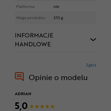
Platforma
nie
Waga produktu
255 g
INFORMACJE
HANDLOWE
Zgłoś
treści nie
Opinie o modelu
ADRIAN
5,0