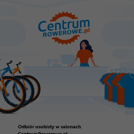
Odbiór osobisty w salonach
CentrumRowerowe.pl