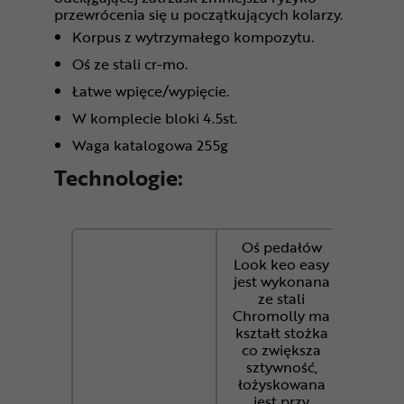
przewrócenia się u początkujących kolarzy.
Korpus z wytrzymałego kompozytu.
Oś ze stali cr-mo.
Łatwe wpięce/wypięcie.
W komplecie bloki 4.5st.
Waga katalogowa 255g
Technologie:
Oś pedałów
Look keo easy
jest wykonana
ze stali
Chromolly ma
kształt stożka
co zwiększa
sztywność,
łożyskowana
jest przy