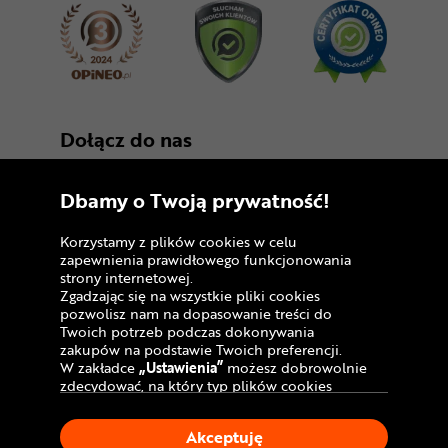
Dołącz do nas
Dbamy o Twoją prywatność!
Korzystamy z plików cookies w celu
zapewnienia prawidłowego funkcjonowania
strony internetowej.
Zgadzając się na wszystkie pliki cookies
Copyright © 2005 - 2026
pozwolisz nam na dopasowanie treści do
Twoich potrzeb podczas dokonywania
Polityka prywatności i zasady korzystania z
zakupów na podstawie Twoich preferencji.
serwisu
W zakładce
„Ustawienia”
możesz dobrowolnie
zdecydować, na który typ plików cookies
Informacja o plikach cookies
chciałbyś zezwolić.
Klikając
„Akceptuję”
, wyrażasz zgodę na
Mapa witryny
Akceptuję
stosowanie ciasteczek zgodnie z ustawieniami