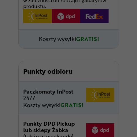
w zależności od rodzaju i gabarytów
produktu.
Koszty wysyłki
GRATIS!
Punkty odbioru
Paczkomaty InPost
24/7
Koszty wysyłki
GRATIS!
Punkty DPD Pickup
lub sklepy Żabka
(także w weekendy)