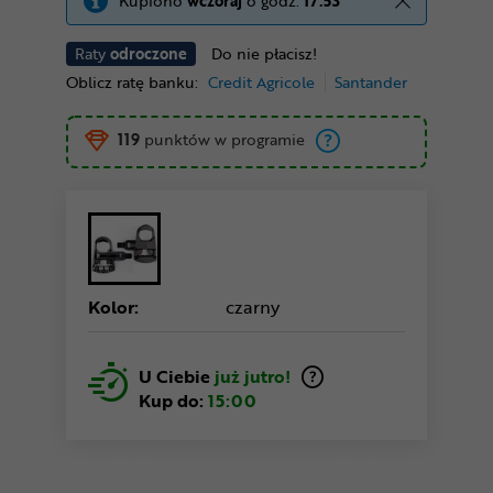
Kupiono
wczoraj
o godz.
17:53
Raty
odroczone
Do nie płacisz!
Oblicz ratę banku:
Credit Agricole
Santander
119
punktów w programie
Kolor:
czarny
U Ciebie
już jutro!
Kup do:
15:00