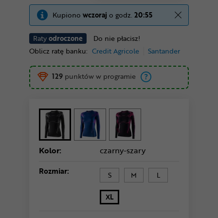
Kupiono
wczoraj
o godz.
20:55
Raty
odroczone
Do nie płacisz!
Oblicz ratę banku:
Credit Agricole
Santander
129
punktów w programie
Kolor:
czarny-szary
Rozmiar:
S
M
L
XL