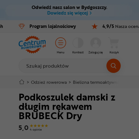
Odwiedź nasz salon w Bydgoszczy.
Ctrl
M
Dowiedz się więcej
Rowery
4h
Program
lojalnościowy
4,9/5
Nasza ocen
Menu główne
E-bike
Informacje o produkcie
Części
Menu
Kontrast
Zaloguj się
Koszyk
Do koszyka
Akcesoria
Odzież
Szczegółowe informacje
>
Odzież rowerowa
>
Bielizna termoaktywna
>
Koszu
Podkoszulek damski z
Kaski
Stopka
długim rękawem
Buty
BRUBECK Dry
Mapa strony
Warsztat
5,0
4 opinie