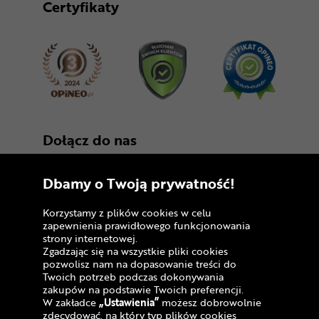
Certyfikaty
Dołącz do nas
Dbamy o Twoją prywatność!
Korzystamy z plików cookies w celu
zapewnienia prawidłowego funkcjonowania
strony internetowej.
Zgadzając się na wszystkie pliki cookies
Copyright © 2005 - 2026
pozwolisz nam na dopasowanie treści do
Twoich potrzeb podczas dokonywania
Polityka prywatności i zasady korzystania z
zakupów na podstawie Twoich preferencji.
serwisu
W zakładce
„Ustawienia”
możesz dobrowolnie
zdecydować, na który typ plików cookies