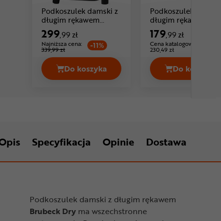
Podkoszulek damski z
Podkoszulek damski
długim rękawem
długim rękawem
BRUBECK Extreme
BRUBECK Extreme
299
179
,99 zł
,99 zł
Cena: 299 ,99 zł
Cena: 179 ,9
Merino Zip
Thermo
Najniższa cena:
Cena katalogowa:
-11%
339,99 zł
230,49 zł
Do koszyka
Do koszyka
Podkoszulek damski z długim rękaw
Podkosz
Opis
Specyfikacja
Opinie
Dostawa
Podkoszulek damski z długim rękawem
Brubeck Dry
ma wszechstronne