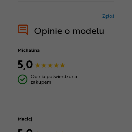
Zgłoś
treści nie
Opinie o modelu
Michalina
5,0
Opinia potwierdzona
zakupem
Maciej