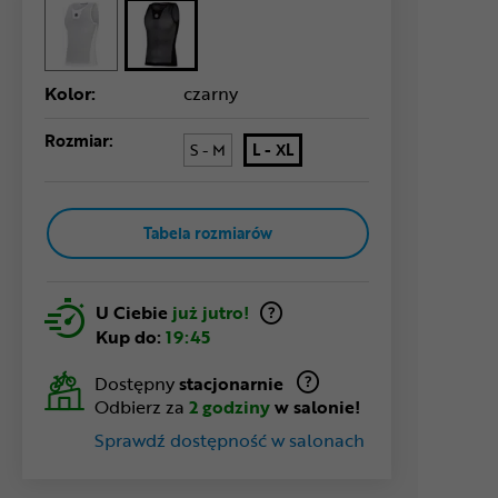
Kolor:
czarny
Rozmiar:
S - M
L - XL
Tabela rozmiarów
U Ciebie
już jutro!
Kup do:
19:45
Dostępny
stacjonarnie
Odbierz za
2 godziny
w salonie!
Sprawdź dostępność w salonach