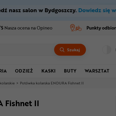
dź nasz salon w Bydgoszczy.
Dowiedz się w
/5
Nasza ocena
na Opineo
Punkty odbio
Szukaj
RIA
ODZIEŻ
KASKI
BUTY
WARSZTAT
kolarskie
>
Potówka kolarska ENDURA Fishnet II
Fishnet II