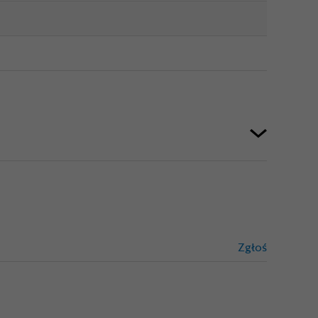
Zgłoś
treści niez