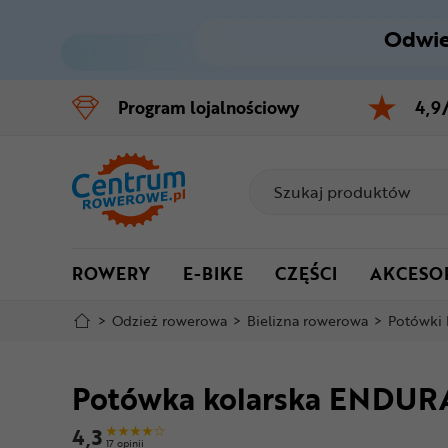
Odwie
Control
M
Program
lojalnościowy
4,9
Menu główne
Informacje o produkcie
Do koszyka
ROWERY
E-BIKE
CZĘŚCI
AKCESO
Szczegółowe informacje
>
Odzież rowerowa
>
Bielizna rowerowa
>
Potówki 
Stopka
Potówka kolarska ENDURA 
Mapa strony
4,3
17 opinii