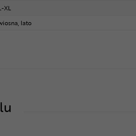
L-XL
wiosna, lato
lu