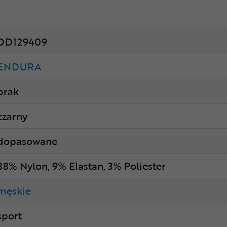
DD129409
ENDURA
brak
czarny
dopasowane
88% Nylon, 9% Elastan, 3% Poliester
męskie
sport