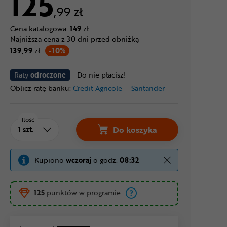
125
,99 zł
Cena katalogowa:
149
zł
Najniższa cena z 30 dni przed obniżką
139,99
zł
-10%
Raty
odroczone
Do nie płacisz!
Oblicz ratę banku:
Credit Agricole
Santander
Ilość
Do koszyka
Kupiono
wczoraj
o godz.
08:32
125
punktów w programie